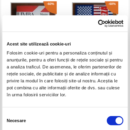
-60%
-60%
Acest site utilizează cookie-uri
Folosim cookie-uri pentru a personaliza conținutul și
anunțurile, pentru a oferi funcții de rețele sociale și pentru
Maxim Popp - Limba engleza.
Emanuel Merealbe - Limba
a analiza traficul. De asemenea, le oferim partenerilor de
Ghid de conversatie
engleza pentru juristi
rețele sociale, de publicitate și de analize informații cu
Pret:
10,00Lei
4,00
Lei
Pret:
12,00Lei
4,80
Lei
privire la modul în care folosiți site-ul nostru. Aceștia le
Adaugă în coș
Adaugă în coș
pot combina cu alte informații oferite de dvs. sau culese
în urma folosirii serviciilor lor.
-60%
-60%
Selecția
Necesare
consimțământului