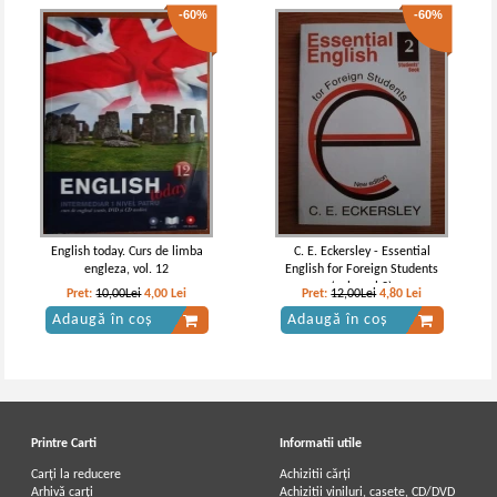
-60%
-60%
English today. Curs de limba
C. E. Eckersley - Essential
engleza, vol. 12
English for Foreign Students
(volumul 2)
Pret:
10,00Lei
4,00
Lei
Pret:
12,00Lei
4,80
Lei
Adaugă în coș
Adaugă în coș
Printre Carti
Informatii utile
Carți la reducere
Achizitii cărți
Arhivă carți
Achizitii viniluri, casete, CD/DVD