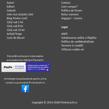
Autori
Contact
Edituri
Cum cumpar?
Colecții
Politica de livrare
Cele mai căutate cărți
Retur comenzi
Blog Printre Carti
Angajari - Cariere
Cărţi sub 5 lei
Cărţi sub 8 lei
Legal
Cărţi sub 10 lei
Artiști/Trupe
ANPC
Case de discuri
Soluționarea online a litigiilor
Politica de confidentialitate
Termeni si conditii
Utilizare cookie-uri
Poţi plăti online prin intermediul
procesatorului Netopia Payments
Urmăreşte-ne pe facebook pentru a fi la
curent cu promoţiile PrintreCarti.ro
Copyright © 2014-2026
PrintreCarti.ro