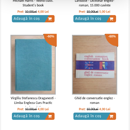
Michael Harris - World class.
Larousse - Dictionar englez-
Student's book
roman, 15.000 cuvinte
Pret:
10,00Lei
4,00
Lei
Pret:
10,00Lei
5,00
Lei
Adaugă în coș
Adaugă în coș
-60%
-60%
Virgiliu Stefanescu Draganesti -
Ghid de conversatie englez -
Limba Engleza Curs Practic
roman
(volumul 1)
Pret:
10,00Lei
4,00
Lei
Pret:
10,00Lei
4,00
Lei
Adaugă în coș
Adaugă în coș