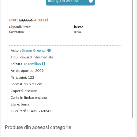
Adaugă în wishlist
Pret:
10,00Lei
4,00
Lei
Disponibilitate:
in stoc
Cantitatea:
3 buc
Autor:
Simon Greenall
Titlu: Reward intermediate
Editura:
Macmillan
An de aparitie: 2009
Nr. pagini: 122
Format: 22 x 27 cm
Coperti: brosate
Carte in limba: engleza
Stare: buna
ISBN: 978-0-435-24024-0
Produse din aceeasi categorie