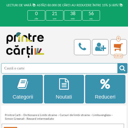
LECTURI DE VARĂ 📚 ASTĂZI 60.000 DE CĂRȚI AU REDUCERE ÎNTRE 15% ȘI 60%!📚
0
21
38
56
zile
ore
min
sec
0
0,00
Lei
Categorii
Noutati
Reduceri
Printre Carti
»
Dictionare si Limbi straine
»
Cursuri de limbi straine
»
Limba engleza
»
Simon Greenall - Reward intermediate