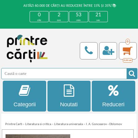
ASTĂZI 60.000 DE CĂRȚI AU REDUCERE ÎNTRE 15% ȘI 35%!📚
0
2
53
21
zile
ore
min
sec
0
0,00
Lei
Categorii
Noutati
Reduceri
Printre Carti
»
Literatura si critica
»
Literatura universala
»
I. A. Goncearov - Oblomov