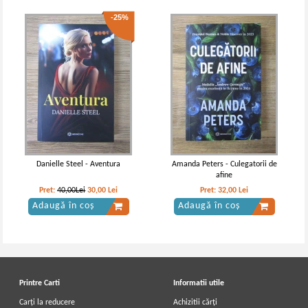
-25%
I. A. Goncearov - Opere, volumul 4.
I. A. Goncearov - Oblomov
Oblomov
Danielle Steel - Aventura
Amanda Peters - Culegatorii de
afine
Pret:
40,00Lei
30,00
Lei
Pret:
32,00
Lei
Adaugă în coș
Adaugă în coș
Printre Carti
Informatii utile
Carți la reducere
Achizitii cărți