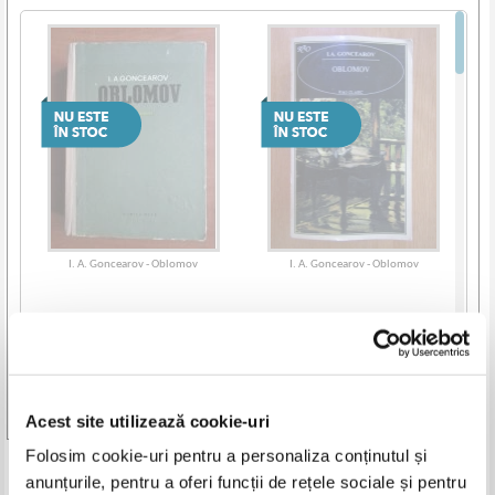
I. A. Goncearov - Oblomov
I. A. Goncearov - Oblomov
Vezi toate edițiile »
Acest site utilizează cookie-uri
Folosim cookie-uri pentru a personaliza conținutul și
Produse din aceeasi categorie
anunțurile, pentru a oferi funcții de rețele sociale și pentru