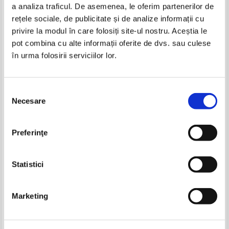
a analiza traficul. De asemenea, le oferim partenerilor de
-25%
rețele sociale, de publicitate și de analize informații cu
privire la modul în care folosiți site-ul nostru. Aceștia le
pot combina cu alte informații oferite de dvs. sau culese
în urma folosirii serviciilor lor.
Ivan Goncearov - Oblomov
I. A. Goncearov - Oblomov
Selecția
Necesare
consimțământului
P. G. Bell - Trenul catre locurile
Juan Rulfo - Campia in flacari
imposibile
Preferinţe
Pret:
30,00
Lei
Pret:
50,00Lei
37,50
Lei
Adaugă în coș
Adaugă în coș
Statistici
-35%
-35%
Marketing