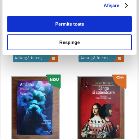
Afişare
I. A. Goncearov - Oblomov (2
I. A. Goncearov - Oblomov
volume)
Permite toate
Anne Berest - Cartea postala
Erico Verissimo - Timpul si
Respinge
vantul (4 volume)
Pret:
51,00Lei
33,15
Lei
Pret:
50,00Lei
32,50
Lei
Adaugă în coș
Adaugă în coș
-25%
I. A. Goncearov - Oblomov
I. A. Goncearov - Oblomov (volumul
6)