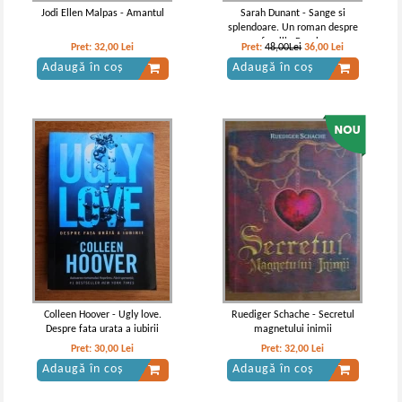
Jodi Ellen Malpas - Amantul
Sarah Dunant - Sange si
splendoare. Un roman despre
familia Borgia
Pret:
32,00
Lei
Pret:
48,00Lei
36,00
Lei
Adaugă în coș
Adaugă în coș
I. A. Goncearov - Oblomov
I. A. Goncearov - Oblomov (Opere,
volumul 4)
Colleen Hoover - Ugly love.
Ruediger Schache - Secretul
Despre fata urata a iubirii
magnetului inimii
Pret:
30,00
Lei
Pret:
32,00
Lei
Adaugă în coș
Adaugă în coș