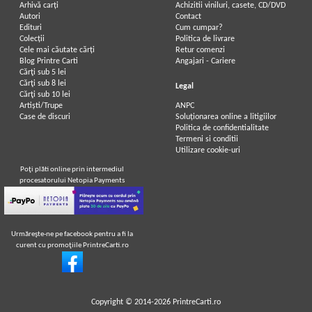
Arhivă carți
Achizitii viniluri, casete, CD/DVD
Autori
Contact
Edituri
Cum cumpar?
Colecții
Politica de livrare
Cele mai căutate cărți
Retur comenzi
Blog Printre Carti
Angajari - Cariere
Cărţi sub 5 lei
Cărţi sub 8 lei
Legal
Cărţi sub 10 lei
Artiști/Trupe
ANPC
Case de discuri
Soluționarea online a litigiilor
Politica de confidentialitate
Termeni si conditii
Utilizare cookie-uri
Poţi plăti online prin intermediul
procesatorului Netopia Payments
Urmăreşte-ne pe facebook pentru a fi la
curent cu promoţiile PrintreCarti.ro
Copyright © 2014-2026
PrintreCarti.ro