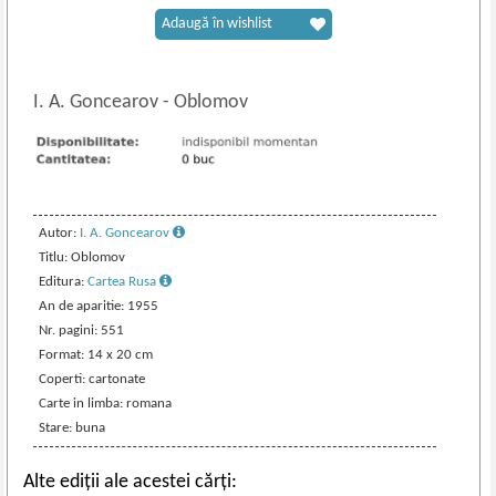
Adaugă în wishlist
I. A. Goncearov
-
Oblomov
Autor:
I. A. Goncearov
Titlu: Oblomov
Editura:
Cartea Rusa
An de aparitie: 1955
Nr. pagini: 551
Format: 14 x 20 cm
Coperti: cartonate
Carte in limba: romana
Stare: buna
Alte ediții ale acestei cărți: