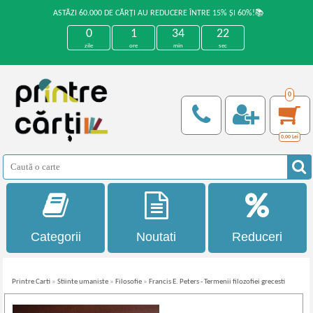
ASTĂZI 60.000 DE CĂRȚI AU REDUCERE ÎNTRE 15% ȘI 60%!📚
0
1
34
22
zile
ore
min
sec
0
0,00
Lei
Categorii
Noutati
Reduceri
Printre Carti
»
Stiinte umaniste
»
Filosofie
»
Francis E. Peters - Termenii filozofiei grecesti