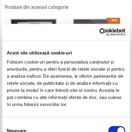
Produse din aceeasi categorie
-30%
Acest site utilizează cookie-uri
Folosim cookie-uri pentru a personaliza conținutul și
anunțurile, pentru a oferi funcții de rețele sociale și pentru
a analiza traficul. De asemenea, le oferim partenerilor de
rețele sociale, de publicitate și de analize informații cu
Emil Cioran - Sfartecare
Gh. Al. Cazan - Istoria filosofiei
universale. Istoria filosofiei
privire la modul în care folosiți site-ul nostru. Aceștia le
romanesti (volumul 5)
Pret:
20,00
Lei
Pret:
37,00Lei
25,90
Lei
pot combina cu alte informații oferite de dvs. sau culese
Adaugă în coș
Adaugă în coș
în urma folosirii serviciilor lor.
-30%
-15%
Selecția
Necesare
consimțământului