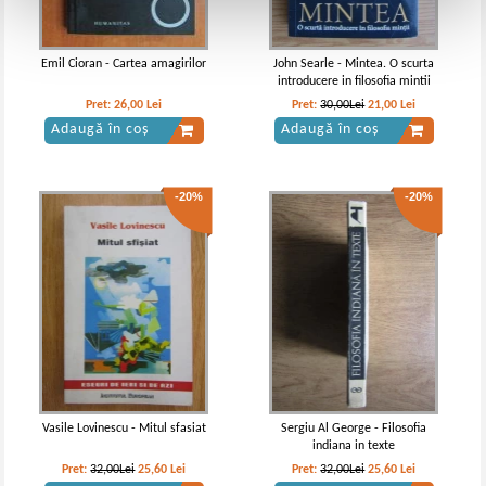
Emil Cioran - Cartea amagirilor
John Searle - Mintea. O scurta
introducere in filosofia mintii
Pret:
26,00
Lei
Pret:
30,00Lei
21,00
Lei
Adaugă în coș
Adaugă în coș
-20%
-20%
Vasile Lovinescu - Mitul sfasiat
Sergiu Al George - Filosofia
indiana in texte
Pret:
32,00Lei
25,60
Lei
Pret:
32,00Lei
25,60
Lei