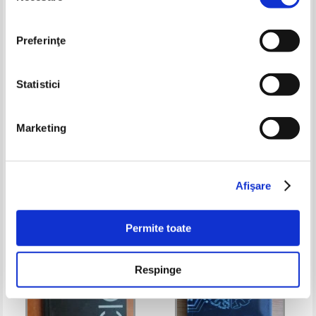
Preferinţe
Statistici
Petru P. Ionescu - Ontologia
Tom Conley - The graphic
Marketing
umana si cunoasterea (1939)
unconscious in early modern
french writing
Pret:
34,00Lei
23,80
Lei
Pret:
80,00Lei
68,00
Lei
Adaugă în coș
Adaugă în coș
Afişare
-30%
Permite toate
Respinge