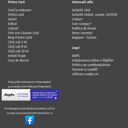
Printre Carti
Informatii utile
Carți la reducere
Achizitii cărți
Arhivă carți
Achizitii viniluri, casete, CD/DVD
Autori
Contact
Edituri
Cum cumpar?
Colecții
Politica de livrare
Cele mai căutate cărți
Retur comenzi
Blog Printre Carti
Angajari - Cariere
Cărţi sub 5 lei
Cărţi sub 8 lei
Legal
Cărţi sub 10 lei
Artiști/Trupe
ANPC
Case de discuri
Soluționarea online a litigiilor
Politica de confidentialitate
Termeni si conditii
Utilizare cookie-uri
Poţi plăti online prin intermediul
procesatorului Netopia Payments
Urmăreşte-ne pe facebook pentru a fi la
curent cu promoţiile PrintreCarti.ro