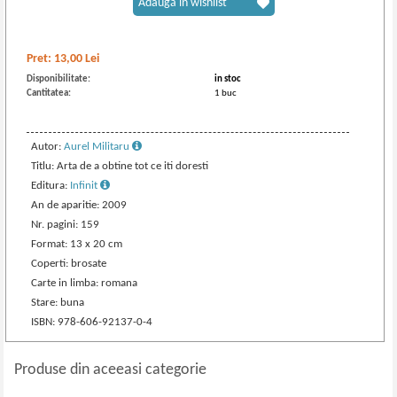
Adaugă în wishlist
Pret:
13,00
Lei
Disponibilitate:
in stoc
Cantitatea:
1 buc
Autor:
Aurel Militaru
Titlu: Arta de a obtine tot ce iti doresti
Editura:
Infinit
An de aparitie: 2009
Nr. pagini: 159
Format: 13 x 20 cm
Coperti: brosate
Carte in limba: romana
Stare: buna
ISBN: 978-606-92137-0-4
Produse din aceeasi categorie