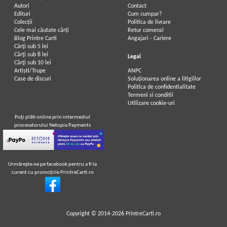
Autori
Contact
Edituri
Cum cumpar?
Colecții
Politica de livrare
Cele mai căutate cărți
Retur comenzi
Blog Printre Carti
Angajari - Cariere
Cărţi sub 5 lei
Cărţi sub 8 lei
Legal
Cărţi sub 10 lei
Artiști/Trupe
ANPC
Case de discuri
Soluționarea online a litigiilor
Politica de confidentialitate
Termeni si conditii
Utilizare cookie-uri
Poţi plăti online prin intermediul
procesatorului Netopia Payments
Urmăreşte-ne pe facebook pentru a fi la
curent cu promoţiile PrintreCarti.ro
Copyright © 2014-2026
PrintreCarti.ro