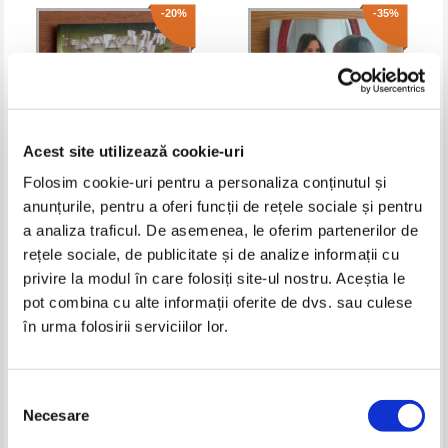
-20%
-35%
Acest site utilizează cookie-uri
Folosim cookie-uri pentru a personaliza conținutul și
anunțurile, pentru a oferi funcții de rețele sociale și pentru
Bill Quain - Com.ert. Avantajele
Wayne D. Dyer - Zonele tale
a analiza traficul. De asemenea, le oferim partenerilor de
vanzarii in retea
eronate. Esti ceea ce alegi sa fii
rețele sociale, de publicitate și de analize informații cu
Pret:
12,00Lei
9,60
Lei
Pret:
23,00Lei
14,95
Lei
privire la modul în care folosiți site-ul nostru. Aceștia le
Adaugă în coș
Adaugă în coș
pot combina cu alte informații oferite de dvs. sau culese
în urma folosirii serviciilor lor.
Selecția
Necesare
consimțământului