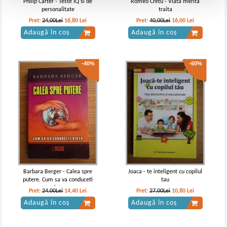
Philip Carter - Teste IQ si de
Romeo Cretu - Viata merita
personalitate
traita
Pret:
24,00Lei
16,80
Lei
Pret:
40,00Lei
16,00
Lei
Adaugă în coș
Adaugă în coș
-40%
-60%
Barbara Berger - Calea spre
Joaca - te inteligent cu copilul
putere. Cum sa va conduceti
tau
viata
Pret:
24,00Lei
14,40
Lei
Pret:
27,00Lei
10,80
Lei
Adaugă în coș
Adaugă în coș