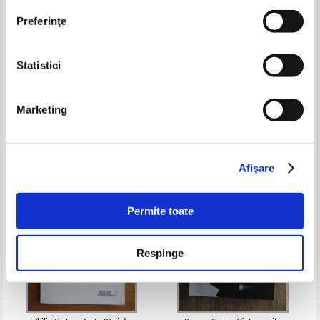
Preferinţe
Statistici
Irving Stone - Turnul nebunilor.
Maria Konnikova - Cea mai mare
Viata lui Sigmund Freud
cacealma
(volumul 1)
Marketing
Pret:
10,00
Lei
Pret:
26,00
Lei
Adaugă în coș
Adaugă în coș
Afişare
-30%
-60%
Permite toate
Respinge