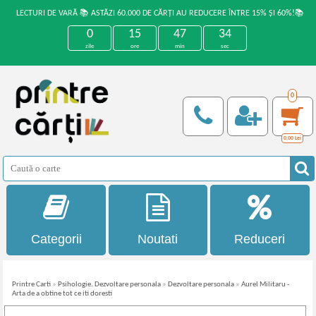
LECTURI DE VARĂ 📚 ASTĂZI 60.000 DE CĂRȚI AU REDUCERE ÎNTRE 15% ȘI 60%!📚
0
15
47
34
zile
ore
min
sec
0
0,00
Lei
Categorii
Noutati
Reduceri
Printre Carti
»
Psihologie. Dezvoltare personala
»
Dezvoltare personala
»
Aurel Militaru -
Arta de a obtine tot ce iti doresti