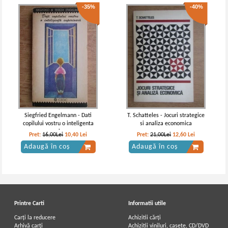
-35%
-40%
Siegfried Engelmann - Dati
T. Schatteles - Jocuri strategice
copilului vostru o inteligenta
si analiza economica
superioara
Pret:
16,00Lei
10,40
Lei
Pret:
21,00Lei
12,60
Lei
Adaugă în coș
Adaugă în coș
Printre Carti
Informatii utile
Carți la reducere
Achizitii cărți
Arhivă carți
Achizitii viniluri, casete, CD/DVD