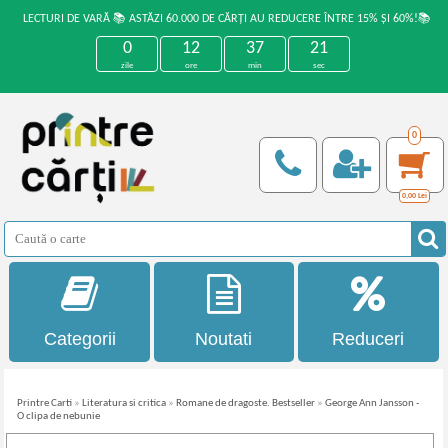
LECTURI DE VARĂ 📚 ASTĂZI 60.000 DE CĂRȚI AU REDUCERE ÎNTRE 15% ȘI 60%!📚
0
12
37
21
zile
ore
min
sec
0
0,00
Lei
Categorii
Noutati
Reduceri
Printre Carti
»
Literatura si critica
»
Romane de dragoste. Bestseller
»
George Ann Jansson -
O clipa de nebunie