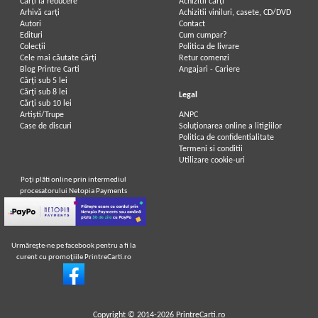
Carți la reducere
Achizitii cărți
Arhivă carți
Achizitii viniluri, casete, CD/DVD
Autori
Contact
Edituri
Cum cumpar?
Colecții
Politica de livrare
Cele mai căutate cărți
Retur comenzi
Blog Printre Carti
Angajari - Cariere
Cărţi sub 5 lei
Cărţi sub 8 lei
Legal
Cărţi sub 10 lei
Artiști/Trupe
ANPC
Case de discuri
Soluționarea online a litigiilor
Politica de confidentialitate
Termeni si conditii
Utilizare cookie-uri
Poţi plăti online prin intermediul
procesatorului Netopia Payments
Urmăreşte-ne pe facebook pentru a fi la
curent cu promoţiile PrintreCarti.ro
Copyright © 2014-2026
PrintreCarti.ro