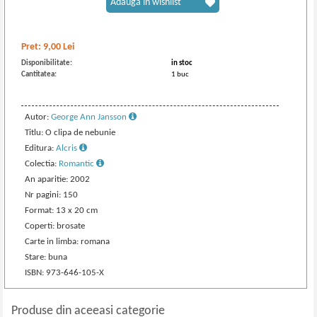
Adaugă în wishlist
Pret:
9,00
Lei
Disponibilitate:
in stoc
Cantitatea:
1 buc
Autor:
George Ann Jansson
Titlu: O clipa de nebunie
Editura:
Alcris
Colectia:
Romantic
An aparitie: 2002
Nr pagini: 150
Format: 13 x 20 cm
Coperti: brosate
Carte in limba: romana
Stare: buna
ISBN: 973-646-105-X
Produse din aceeasi categorie