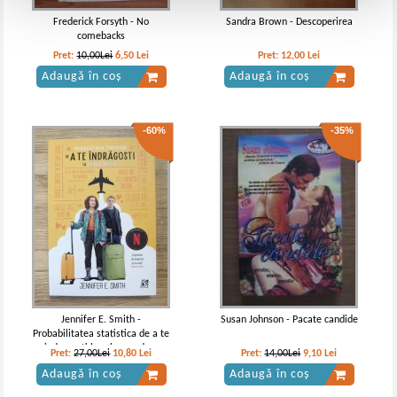
Frederick Forsyth - No
Sandra Brown - Descoperirea
comebacks
Pret:
10,00Lei
6,50
Lei
Pret:
12,00
Lei
Adaugă în coș
Adaugă în coș
-60%
-35%
Jennifer E. Smith -
Susan Johnson - Pacate candide
Probabilitatea statistica de a te
indragosti la prima vedere
Pret:
27,00Lei
10,80
Lei
Pret:
14,00Lei
9,10
Lei
Adaugă în coș
Adaugă în coș