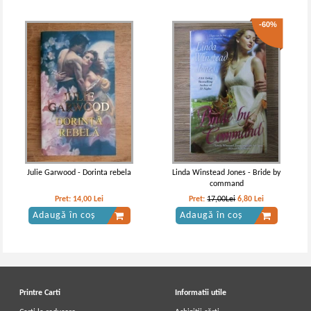
-60%
Julie Garwood - Dorinta rebela
Linda Winstead Jones - Bride by
command
Pret:
14,00
Lei
Pret:
17,00Lei
6,80
Lei
Adaugă în coș
Adaugă în coș
Printre Carti
Informatii utile