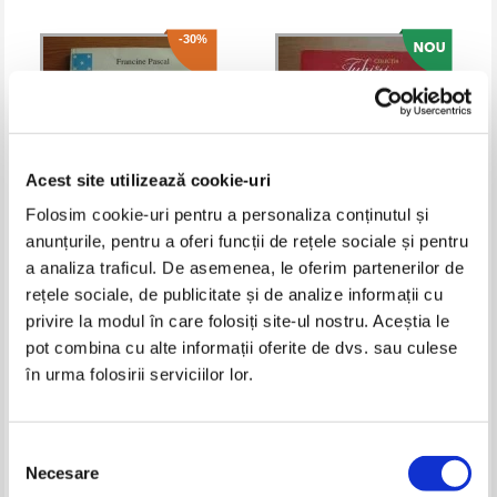
-30%
Acest site utilizează cookie-uri
Folosim cookie-uri pentru a personaliza conținutul și
anunțurile, pentru a oferi funcții de rețele sociale și pentru
a analiza traficul. De asemenea, le oferim partenerilor de
Francine Pascal - Nu te vei
Johanna Lindsey - Promisiunea
rețele sociale, de publicitate și de analize informații cu
schimba niciodata
privire la modul în care folosiți site-ul nostru. Aceștia le
Pret:
11,00Lei
7,70
Lei
Pret:
7,00
Lei
Adaugă în coș
Adaugă în coș
pot combina cu alte informații oferite de dvs. sau culese
în urma folosirii serviciilor lor.
-40%
Selecția
Necesare
consimțământului