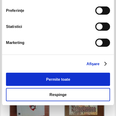
Preferinţe
Statistici
Diana Palmer - Tradat de
Leila Meacham - Trandafiri
dragoste
Marketing
Pret:
11,00
Lei
Pret:
18,00Lei
10,80
Lei
Adaugă în coș
Adaugă în coș
Afişare
-35%
Permite toate
Respinge