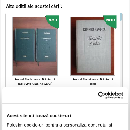
Alte ediții ale acestei cărți:
Henryk Sienkiewicz - Prin foc si
Henryk Sienkiewicz - Prin foc si
sabie (2 volume, Adevarul)
sabie
IN STOC
IN STOC
Pret:
24,00
Lei
Pret:
15,00
Lei
Adaugă în coș
Adaugă în coș
Acest site utilizează cookie-uri
Vezi toate edițiile »
Folosim cookie-uri pentru a personaliza conținutul și