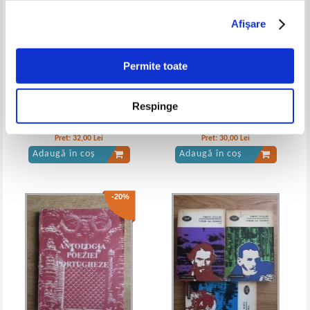
Afişare
Henryk Sienkiewicz - Prin foc si
Henryk Sienkiewicz - Prin foc si
sabie (2 volume, Adevarul)
sabie (2 volume)
Permite toate
Respinge
Hermann Hesse - Lupul de stepa
Dostoievski - Amintiri din casa
(Adevarul)
mortilor
Pret:
32,00
Lei
Pret:
30,00
Lei
Adaugă în coș
Adaugă în coș
-20%
Henryk Sienkiewicz - Prin foc si
Henryk Sienkiewicz - Prin foc si
sabie
sabie (2 volume)