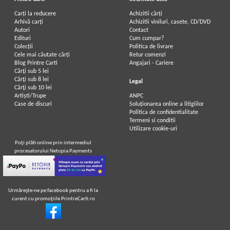
Carți la reducere
Achizitii cărți
Arhivă carți
Achizitii viniluri, casete, CD/DVD
Autori
Contact
Henryk Sienkiewicz - Prin foc si
Henryk Sienkiewicz - Prin foc si
Edituri
Cum cumpar?
sabie (volumul 1, Adevarul)
sabie (2 volume)
Colecții
Politica de livrare
Cele mai căutate cărți
Retur comenzi
Blog Printre Carti
Angajari - Cariere
Cărţi sub 5 lei
Cărţi sub 8 lei
Legal
Cărţi sub 10 lei
Artiști/Trupe
ANPC
Case de discuri
Soluționarea online a litigiilor
Politica de confidentialitate
Termeni si conditii
Utilizare cookie-uri
Poţi plăti online prin intermediul
procesatorului Netopia Payments
Urmăreşte-ne pe facebook pentru a fi la
curent cu promoţiile PrintreCarti.ro
Henryk Sienkiewicz - Prin foc si
Henryk Sienkiewicz - Prin foc si
sabie (1942)
sabie (1909)