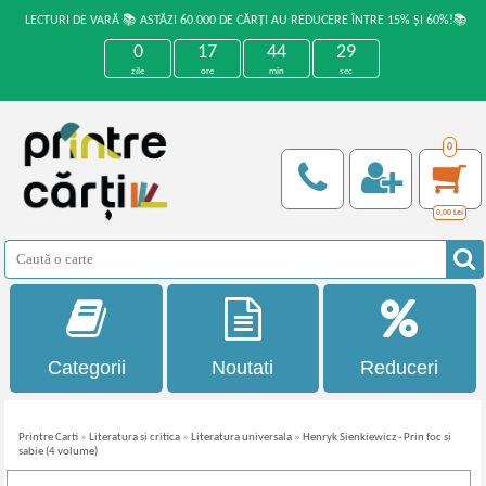
LECTURI DE VARĂ 📚 ASTĂZI 60.000 DE CĂRȚI AU REDUCERE ÎNTRE 15% ȘI 60%!📚
0
17
44
29
zile
ore
min
sec
0
0,00
Lei
Categorii
Noutati
Reduceri
Printre Carti
»
Literatura si critica
»
Literatura universala
»
Henryk Sienkiewicz - Prin foc si
sabie (4 volume)