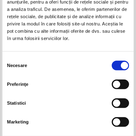
anunțurile, pentru a oferi funcții de rețele sociale și pentru
Produse din aceeasi categorie
a analiza traficul. De asemenea, le oferim partenerilor de
rețele sociale, de publicitate și de analize informații cu
privire la modul în care folosiți site-ul nostru. Aceștia le
pot combina cu alte informații oferite de dvs. sau culese
în urma folosirii serviciilor lor.
Henryk Sienkiewicz - Prin foc si
Henryk Sienkiewicz - Prin foc si
sabie (2 volume)
sabie (2 volume, Rao Clasic)
Selecția
Necesare
consimțământului
Stephenie Meyer - Luna noua
Norris Von Schirach - Cei mai
Preferinţe
frumosi ani din viata lui Anton
Pret:
19,00
Lei
Pret:
23,00
Lei
Adaugă în coș
Adaugă în coș
Statistici
Marketing