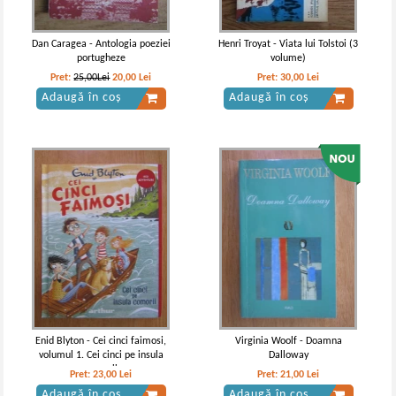
Dan Caragea - Antologia poeziei
Henri Troyat - Viata lui Tolstoi (3
portugheze
volume)
Pret:
25,00Lei
20,00
Lei
Pret:
30,00
Lei
Adaugă în coș
Adaugă în coș
Henryk Sienkiewicz - Prin foc si
Henryk Sienkiewicz - Prin foc si
sabie (Leda Clasic)
sabie (volumul 2) (Adevarul)
Enid Blyton - Cei cinci faimosi,
Virginia Woolf - Doamna
volumul 1. Cei cinci pe insula
Dalloway
comorii
Pret:
23,00
Lei
Pret:
21,00
Lei
Adaugă în coș
Adaugă în coș