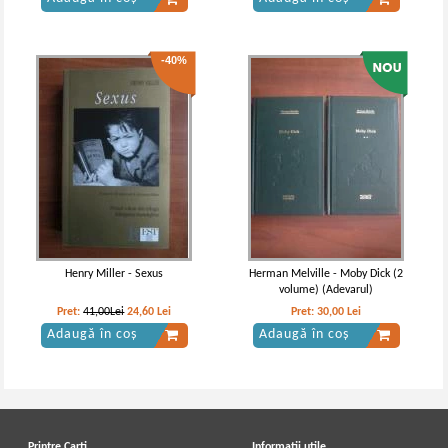
-40%
Henryk Sienkiewicz - Prin foc si
Henryk Sienkiewicz - Prin foc si
sabie (2 volume)
sabie
Henry Miller - Sexus
Herman Melville - Moby Dick (2
volume) (Adevarul)
Pret:
41,00Lei
24,60
Lei
Pret:
30,00
Lei
Adaugă în coș
Adaugă în coș
Printre Carti
Informatii utile