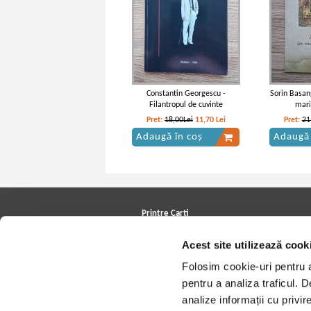
Constantin Georgescu -
Sorin Basan
Filantropul de cuvinte
mari
Pret:
18,00Lei
11,70
Lei
Pret:
21
Adaugă în coș
Adaugă 
Printre Carti
Carți la reducere
Acest site utilizează cook
Arhivă carți
Autori
Folosim cookie-uri pentru a 
Edituri
Colecții
pentru a analiza traficul. 
Cele mai căutate cărți
analize informații cu privir
Blog Printre Carti