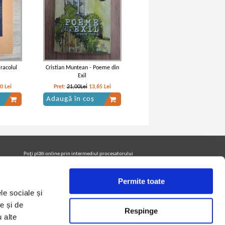
iracolul
Cristian Muntean - Poeme din
Exil
40
Lei
Pret:
21,00Lei
13,65
Lei
Adaugă în coș
Poţi plăti online prin intermediul procesatorului
Netopia Payments
Permite toate
le sociale și
Urmăreşte-ne pe facebook pentru a fi la curent cu
promoţiile PrintreCarti.ro
e și de
Respinge
u alte