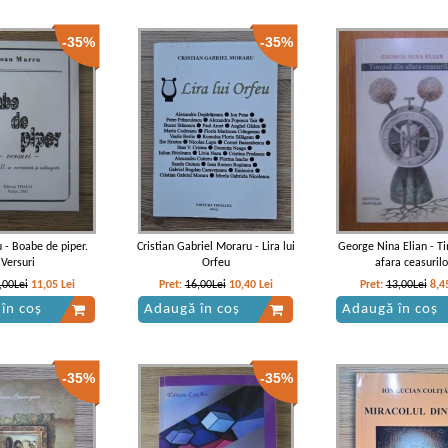
-35%
-35%
 - Boabe de piper.
Cristian Gabriel Moraru - Lira lui
George Nina Elian - T
Versuri
Orfeu
afara ceasurilo
,00Lei
11,05
Lei
Pret:
16,00Lei
10,40
Lei
Pret:
13,00Lei
8,4
în coș
Adaugă în coș
Adaugă în coș
-35%
-35%