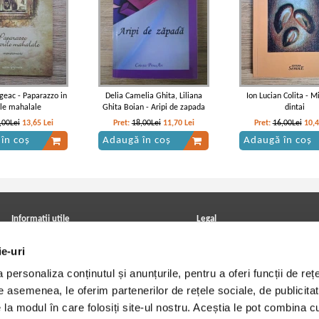
geac - Paparazzo in
Delia Camelia Ghita, Liliana
Ion Lucian Colita - M
le mahalale
Ghita Boian - Aripi de zapada
dintai
,00Lei
13,65
Lei
Pret:
18,00Lei
11,70
Lei
Pret:
16,00Lei
10,
în coș
Adaugă în coș
Adaugă în coș
Informatii utile
Legal
ANPC
Achizitii cărți
ie-uri
Achizitii viniluri, casete, CD/DVD
Soluționarea online a litigiilor
Contact
Politica de confidentialitate
personaliza conținutul și anunțurile, pentru a oferi funcții de rețe
Cum cumpar?
Termeni si conditii
Politica de livrare
Utilizare cookie-uri
De asemenea, le oferim partenerilor de rețele sociale, de publicitat
Retur comenzi
e la modul în care folosiți site-ul nostru. Aceștia le pot combina c
Angajari - Cariere