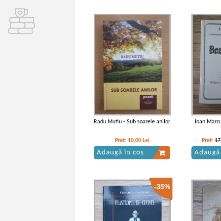
Radu Mutiu - Sub soarele anilor
Ioan Marcu
Pret:
10,00
Lei
Pret:
17
Adaugă în coș
Adaugă 
-35%