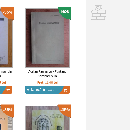
-35%
impul din
Adrian Paunescu - Fantana
r
somnambula
5
Lei
Pret:
18,00
Lei
Adaugă în coș
-35%
-35%