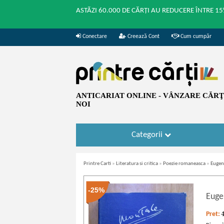
ASTĂZI 60.000 DE CĂRȚI AU REDUCERE ÎNTRE 15
Conectare
Creează Cont
Cum cumpăr
ANTICARIAT ONLINE - VÂNZARE CĂRŢI
NOI
Categorii
Printre Carti
»
Literatura si critica
»
Poezie romaneasca
»
Eugen
-25%
Euge
Pret: