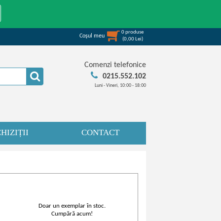
0
produse
Coşul meu
(
0,00
Lei
)
Comenzi telefonice
0215.552.102
Luni - Vineri, 10:00 - 18:00
HIZIȚII
CONTACT
Doar un exemplar în stoc.
Cumpără acum!