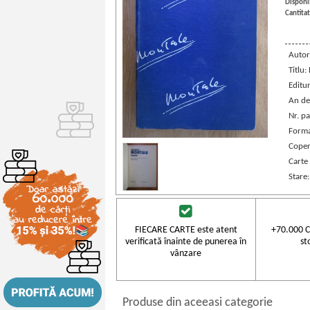
Disponib
Cantitat
Autor
Titlu:
Editu
An de
Nr. pa
Forma
Coper
Carte
Stare
FIECARE CARTE este atent
+70.000 C
verificată înainte de punerea în
st
vânzare
Produse din aceeasi categorie