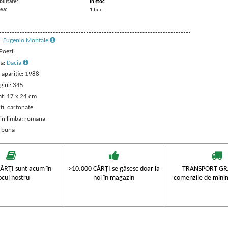
ilitate:
in stoc
ea:
1 buc
:
Eugenio Montale
 Poezii
ra:
Dacia
 aparitie: 1988
gini: 345
t: 17 x 24 cm
ti: cartonate
 in limba: romana
: buna
ĂRŢI sunt acum în
>10.000 CĂRŢI se găsesc doar la
TRANSPORT GRA
ocul nostru
noi în magazin
comenzile de mini