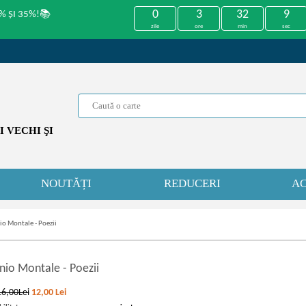
0
3
32
9
% ȘI 35%!📚
zile
ore
min
sec
 VECHI ŞI
NOUTĂȚI
REDUCERI
AC
io Montale - Poezii
nio Montale
-
Poezii
16,00Lei
12,00
Lei