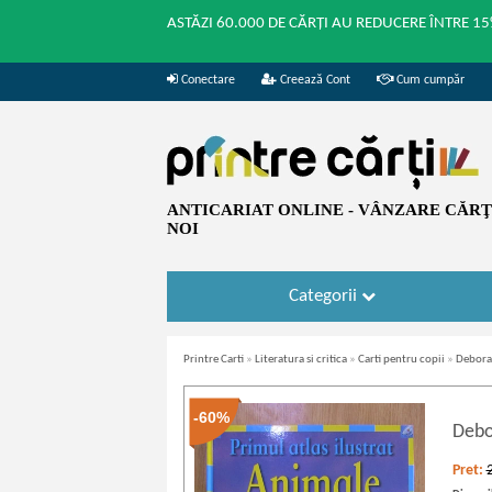
ASTĂZI 60.000 DE CĂRȚI AU REDUCERE ÎNTRE 15
Conectare
Creează Cont
Cum cumpăr
ANTICARIAT ONLINE - VÂNZARE CĂRŢI
NOI
Categorii
Printre Carti
»
Literatura si critica
»
Carti pentru copii
»
Deborah
-60%
Debo
Pret: