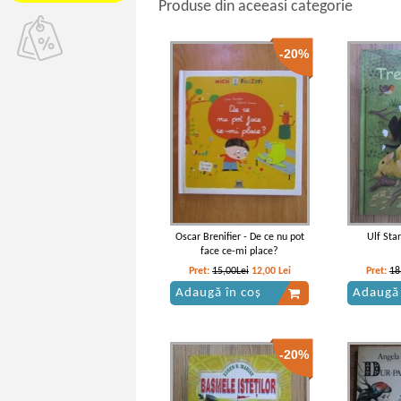
Produse din aceeasi categorie
-20%
Oscar Brenifier - De ce nu pot
Ulf Star
face ce-mi place?
Pret:
15,00Lei
12,00
Lei
Pret:
18
Adaugă în coș
Adaugă 
-20%