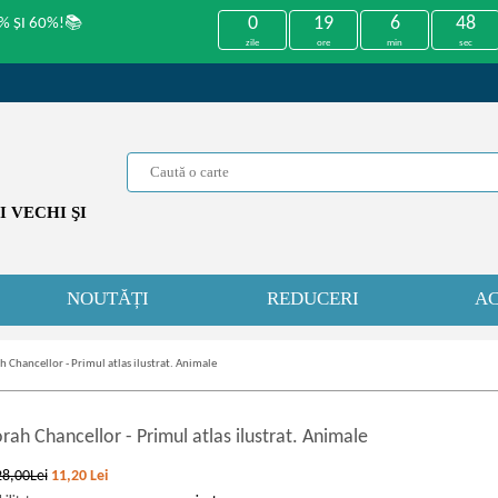
0
19
6
48
% ȘI 60%!📚
zile
ore
min
sec
 VECHI ŞI
NOUTĂȚI
REDUCERI
AC
 Chancellor - Primul atlas ilustrat. Animale
rah Chancellor
-
Primul atlas ilustrat. Animale
28,00Lei
11,20
Lei