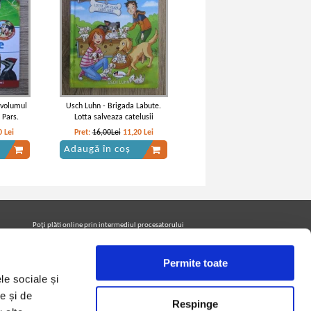
,volumul
Usch Luhn - Brigada Labute.
 Pars.
Lotta salveaza catelusii
0
Lei
Pret:
16,00Lei
11,20
Lei
Adaugă în coș
Poţi plăti online prin intermediul procesatorului
Netopia Payments
Permite toate
le sociale și
Urmăreşte-ne pe facebook pentru a fi la curent cu
promoţiile PrintreCarti.ro
e și de
Respinge