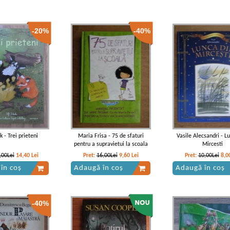
-20%
-40%
k - Trei prieteni
Maria Frisa - 75 de sfaturi
Vasile Alecsandri - L
pentru a supravietui la scoala
Mircesti
,00Lei
14,40
Lei
Pret:
16,00Lei
9,60
Lei
Pret:
10,00Lei
8,0
în coș
Adaugă în coș
Adaugă în coș
-40%