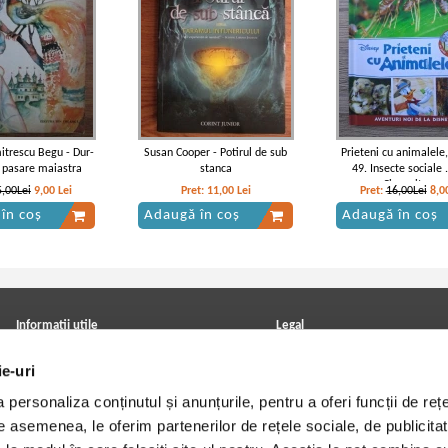
trescu Begu - Dur-
Susan Cooper - Potirul de sub
Prieteni cu animalele
 pasare maiastra
stanca
49. Insecte sociale .
Ciocanitoare
5,00Lei
9,00
Lei
Pret:
11,00
Lei
Pret:
16,00Lei
8,0
în coș
Adaugă în coș
Adaugă în coș
Informatii utile
Legal
ANPC
Achizitii cărți
ie-uri
Achizitii viniluri, casete, CD/DVD
Soluționarea online a litigiilor
Contact
Politica de confidentialitate
personaliza conținutul și anunțurile, pentru a oferi funcții de rețe
Cum cumpar?
Termeni si conditii
Politica de livrare
Utilizare cookie-uri
De asemenea, le oferim partenerilor de rețele sociale, de publicitat
Retur comenzi