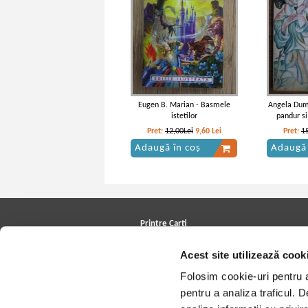
Eugen B. Marian - Basmele
Angela Dumi
istetilor
pandur si
Pret:
12,00Lei
9,60
Lei
Pret:
1
Adaugă în coș
Adaugă 
Printre Carti
Carți la reducere
Acest site utilizează cook
Arhivă carți
Autori
Folosim cookie-uri pentru a 
Edituri
Colecții
pentru a analiza traficul. 
Cele mai căutate cărți