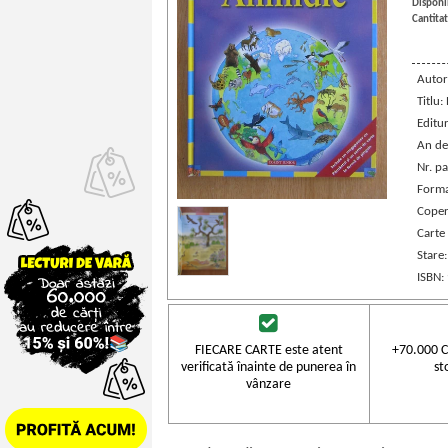
Disponib
Cantitat
Autor
Titlu:
Editu
An de
Nr. pa
Forma
Coper
Carte
Stare
ISBN:
FIECARE CARTE este atent
+70.000 C
verificată înainte de punerea în
st
vânzare