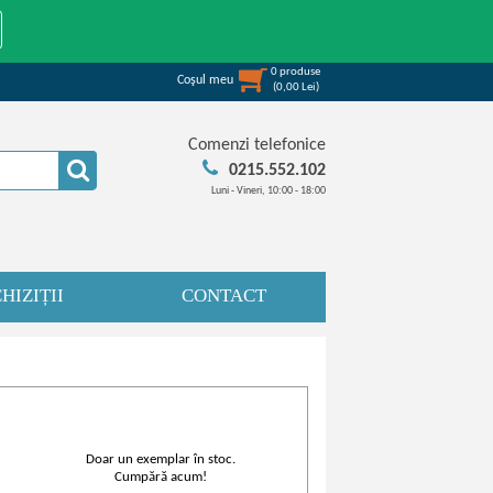
0
produse
Coşul meu
(
0,00
Lei
)
Comenzi telefonice
0215.552.102
Luni - Vineri, 10:00 - 18:00
HIZIȚII
CONTACT
Doar un exemplar în stoc.
Cumpără acum!