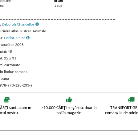
ilitate:
in stoc
ea:
1 buc
:
Deborah Chancellor
 Primul atlas ilustrat. Animale
ra:
Corint Junior
 aparitie: 2006
gini: 48
t: 25 x 31
ti: cartonate
 in limba: romana
: buna
 978-973-128-203-9
ĂRŢI sunt acum în
>10.000 CĂRŢI se găsesc doar la
TRANSPORT GRA
ocul nostru
noi în magazin
comenzile de mini