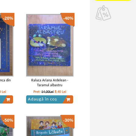
-20%
-40%
unca din
Raluca Ariana Ardelean -
Taramul albastru
0
Lei
Pret:
14,00Lei
8,40
Lei
Adaugă în coș
-50%
-30%