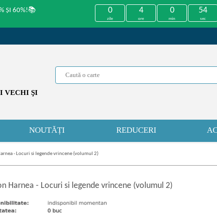
0
4
0
53
% ȘI 60%!📚
zile
ore
min
sec
 VECHI ŞI
NOUTĂȚI
REDUCERI
AC
arnea - Locuri si legende vrincene (volumul 2)
on Harnea
-
Locuri si legende vrincene (volumul 2)