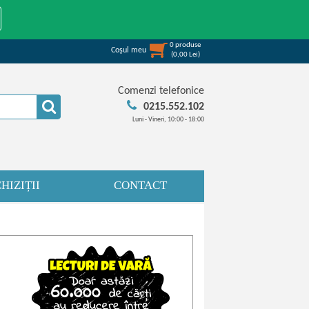
0
produse
Coşul meu
(
0,00
Lei
)
Comenzi telefonice
0215.552.102
Luni - Vineri, 10:00 - 18:00
HIZIȚII
CONTACT