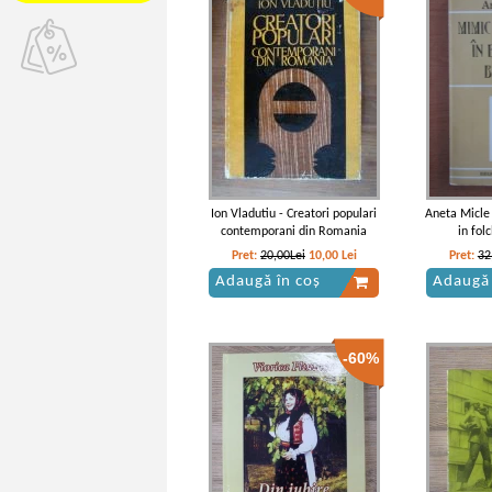
Ion Vladutiu - Creatori populari
Aneta Micle 
contemporani din Romania
in fol
Pret:
20,00Lei
10,00
Lei
Pret:
32
Adaugă în coș
Adaugă 
-60%