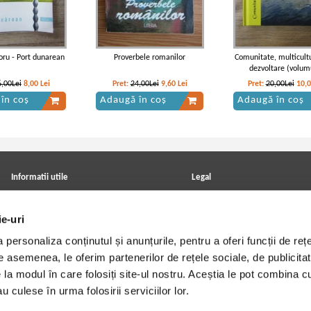
ru - Port dunarean
Proverbele romanilor
Comunitate, multicultu
dezvoltare (volum
6,00Lei
8,00
Lei
Pret:
24,00Lei
9,60
Lei
Pret:
20,00Lei
10,
în coș
Adaugă în coș
Adaugă în coș
Informatii utile
Legal
ANPC
Achizitii cărți
Achizitii viniluri, casete, CD/DVD
Soluționarea online a litigiilor
ie-uri
Contact
Politica de confidentialitate
Cum cumpar?
Termeni si conditii
personaliza conținutul și anunțurile, pentru a oferi funcții de rețe
Politica de livrare
Utilizare cookie-uri
Retur comenzi
De asemenea, le oferim partenerilor de rețele sociale, de publicitat
Angajari - Cariere
e la modul în care folosiți site-ul nostru. Aceștia le pot combina c
u culese în urma folosirii serviciilor lor.