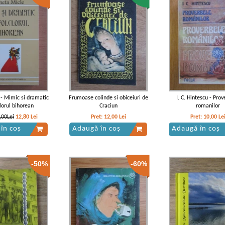
- Mimic si dramatic
Frumoase colinde si obiceiuri de
I. C. Hintescu - Pro
clorul bihorean
Craciun
romanilor
,00Lei
12,80
Lei
Pret:
12,00
Lei
Pret:
10,00
Le
în coș
Adaugă în coș
Adaugă în coș
-50%
-60%