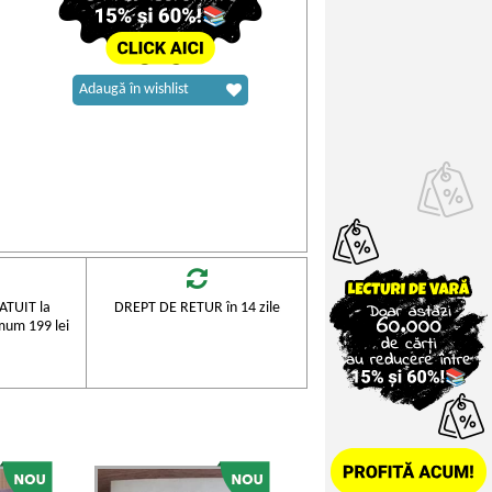
Adaugă în wishlist
TUIT la
DREPT DE RETUR în 14 zile
mum 199 lei