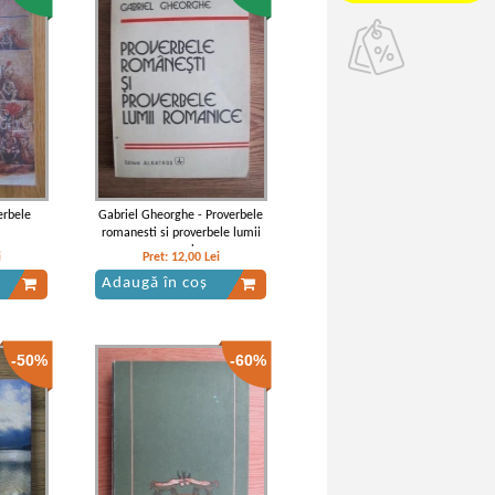
verbele
Gabriel Gheorghe - Proverbele
romanesti si proverbele lumii
romanice
i
Pret:
12,00
Lei
Adaugă în coș
-50%
-60%