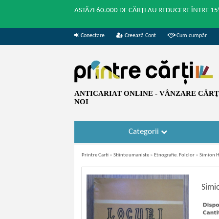
ASTĂZI 60.000 DE CĂRȚI AU REDUCERE ÎNTRE 15
Conectare
Creează Cont
Cum cumpăr
ANTICARIAT ONLINE - VÂNZARE CĂRŢI
NOI
Categorii
Printre Carti
»
Stiinte umaniste
»
Etnografie. Folclor
»
Simion H
Simi