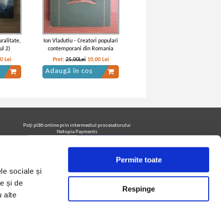
ralitate,
Ion Vladutiu - Creatori populari
ul 2)
contemporani din Romania
00
Lei
Pret:
25,00Lei
10,00
Lei
Adaugă în coș
Poţi plăti online prin intermediul procesatorului
Netopia Payments
Permite toate
Urmăreşte-ne pe facebook pentru a fi la curent cu
le sociale și
promoţiile PrintreCarti.ro
e și de
Respinge
u alte