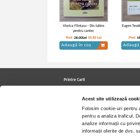
Viorica Flintasu - Din iubire
Eugen Teodo
pentru cantec
Pret:
26,00Lei
10,40
Lei
Pret:
1
Adaugă în coș
Adaugă 
Printre Carti
Carți la reducere
Arhivă carți
Acest site utilizează cook
Autori
Edituri
Folosim cookie-uri pentru a 
Colecții
Cele mai căutate cărți
pentru a analiza traficul. 
Blog Printre Carti
analize informații cu privir
Cărţi sub 5 lei
Cărţi sub 8 lei
informații oferite de dvs. sa
Cărţi sub 10 lei
Artiști/Trupe