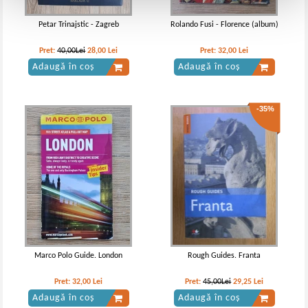
Petar Trinajstic - Zagreb
Rolando Fusi - Florence (album)
Pret:
40,00Lei
28,00
Lei
Pret:
32,00
Lei
Adaugă în coș
Adaugă în coș
-35%
Marco Polo Guide. London
Rough Guides. Franta
Pret:
32,00
Lei
Pret:
45,00Lei
29,25
Lei
Adaugă în coș
Adaugă în coș