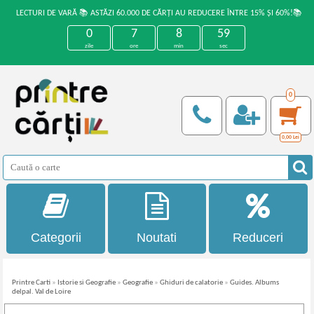
LECTURI DE VARĂ 📚 ASTĂZI 60.000 DE CĂRȚI AU REDUCERE ÎNTRE 15% ȘI 60%!📚
0
7
8
59
zile
ore
min
sec
0
0,00
Lei
Categorii
Noutati
Reduceri
Printre Carti
»
Istorie si Geografie
»
Geografie
»
Ghiduri de calatorie
»
Guides. Albums
delpal. Val de Loire