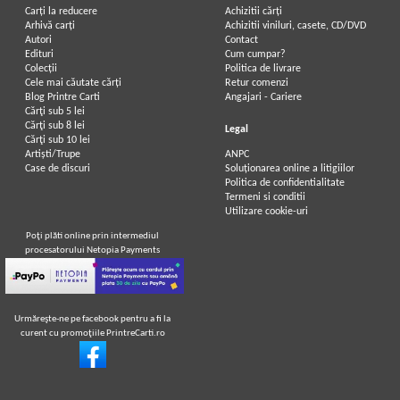
Carți la reducere
Achizitii cărți
Arhivă carți
Achizitii viniluri, casete, CD/DVD
Autori
Contact
Edituri
Cum cumpar?
Colecții
Politica de livrare
Cele mai căutate cărți
Retur comenzi
Blog Printre Carti
Angajari - Cariere
Cărţi sub 5 lei
Cărţi sub 8 lei
Legal
Cărţi sub 10 lei
Artiști/Trupe
ANPC
Case de discuri
Soluționarea online a litigiilor
Politica de confidentialitate
Termeni si conditii
Utilizare cookie-uri
Poţi plăti online prin intermediul
procesatorului Netopia Payments
Urmăreşte-ne pe facebook pentru a fi la
curent cu promoţiile PrintreCarti.ro