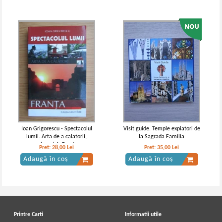
Ioan Grigorescu - Spectacolul
Visit guide. Temple expiatori de
lumii. Arta de a calatorii,
la Sagrada Familia
volumul 1. Franta
Pret:
28,00
Lei
Pret:
35,00
Lei
Adaugă în coș
Adaugă în coș
Printre Carti
Informatii utile