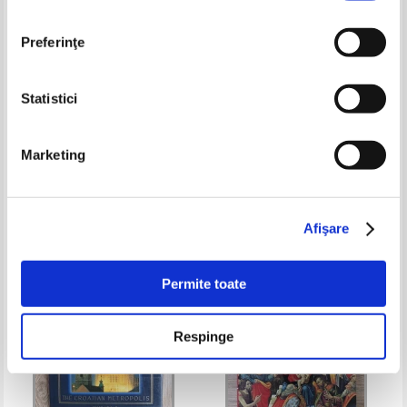
Preferinţe
Statistici
Prague. The heart of Europe
Joan Barril - Barcelone. Le
palimpseste de Barcelone
Marketing
Pret:
60,00Lei
24,00
Lei
Pret:
53,00Lei
31,80
Lei
Adaugă în coș
Adaugă în coș
Afişare
-30%
Permite toate
Respinge