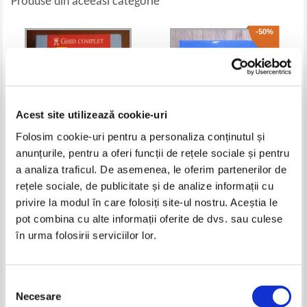
Produse din aceeasi categorie
-50%
Acest site utilizează cookie-uri
Folosim cookie-uri pentru a personaliza conținutul și
anunțurile, pentru a oferi funcții de rețele sociale și pentru
a analiza traficul. De asemenea, le oferim partenerilor de
Egipt. Ghid complet
Petre Baron - Romania
rețele sociale, de publicitate și de analize informații cu
privire la modul în care folosiți site-ul nostru. Aceștia le
Pret:
40,00
Lei
Pret:
80,00Lei
40,00
Lei
pot combina cu alte informații oferite de dvs. sau culese
Adaugă în coș
Adaugă în coș
în urma folosirii serviciilor lor.
-60%
-40%
Selecția
Necesare
consimțământului