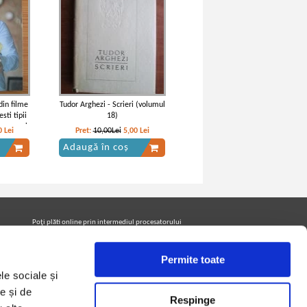
din filme
Tudor Arghezi - Scrieri (volumul
sti tipii
18)
 cum sa-i
0
Lei
Pret:
10,00Lei
5,00
Lei
i si sa-i
Adaugă în coș
Poţi plăti online prin intermediul procesatorului
Netopia Payments
Permite toate
le sociale și
Urmăreşte-ne pe facebook pentru a fi la curent cu
promoţiile PrintreCarti.ro
e și de
Respinge