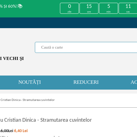
0
15
5
11
% ȘI 60%!📚
zile
ore
min
sec
 VECHI ŞI
NOUTĂȚI
REDUCERI
AC
 Cristian Dinica - Stramutarea cuvintelor
u Cristian Dinica
-
Stramutarea cuvintelor
16,00Lei
6,40
Lei