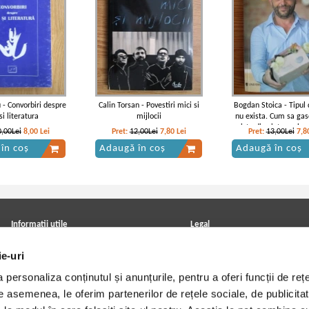
 - Convorbiri despre
Calin Torsan - Povestiri mici si
Bogdan Stoica - Tipul 
 si literatura
mijlocii
nu exista. Cum sa gase
misto din viata reala,
0,00Lei
8,00
Lei
Pret:
12,00Lei
7,80
Lei
Pret:
13,00Lei
7,8
intelegi, sa-i manipulez
în coș
Adaugă în coș
Adaugă în coș
termini psihic
Informatii utile
Legal
ANPC
Achizitii cărți
ie-uri
Achizitii viniluri, casete, CD/DVD
Soluționarea online a litigiilor
Contact
Politica de confidentialitate
personaliza conținutul și anunțurile, pentru a oferi funcții de rețe
Cum cumpar?
Termeni si conditii
Politica de livrare
Utilizare cookie-uri
De asemenea, le oferim partenerilor de rețele sociale, de publicitat
Retur comenzi