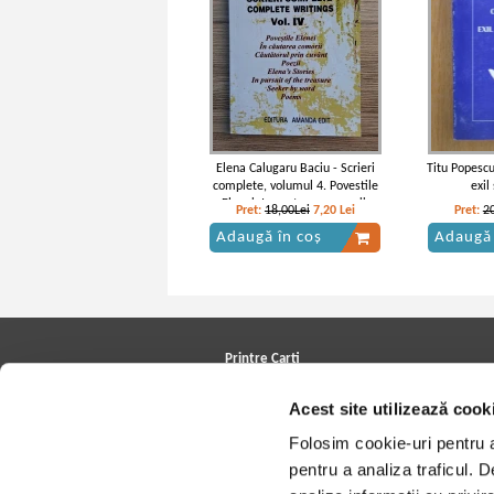
Elena Calugaru Baciu - Scrieri
Titu Popescu
complete, volumul 4. Povestile
exil
Elenei. In cautarea comorii.
Pret:
18,00Lei
7,20
Lei
Pret:
2
Cautatorul prin cuvant. Poezii
Adaugă în coș
Adaugă 
Printre Carti
Carți la reducere
Acest site utilizează cook
Arhivă carți
Autori
Folosim cookie-uri pentru a 
Edituri
Colecții
pentru a analiza traficul. 
Cele mai căutate cărți