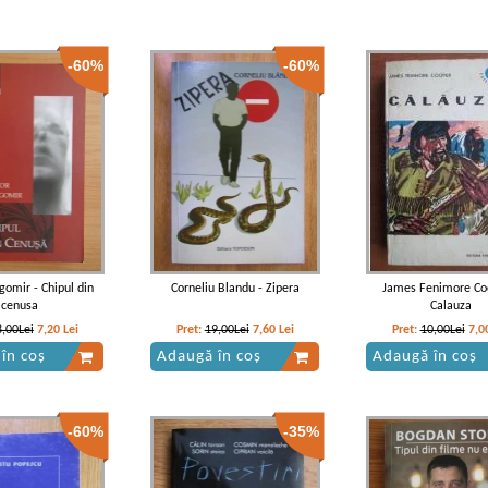
-60%
-60%
gomir - Chipul din
Corneliu Blandu - Zipera
James Fenimore Co
cenusa
Calauza
8,00Lei
7,20
Lei
Pret:
19,00Lei
7,60
Lei
Pret:
10,00Lei
7,0
în coș
Adaugă în coș
Adaugă în coș
-60%
-35%