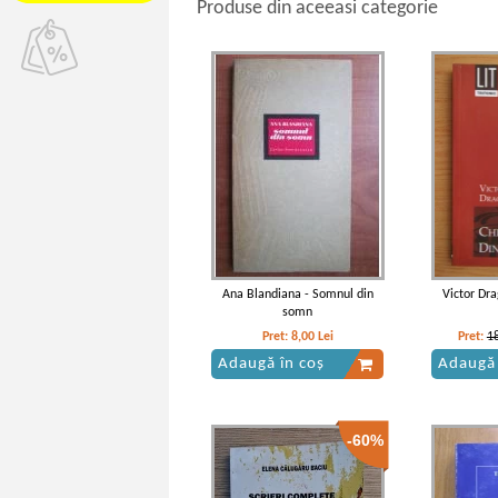
Produse din aceeasi categorie
Ana Blandiana - Somnul din
Victor Dra
somn
Pret:
8,00
Lei
Pret:
1
Adaugă în coș
Adaugă 
-60%