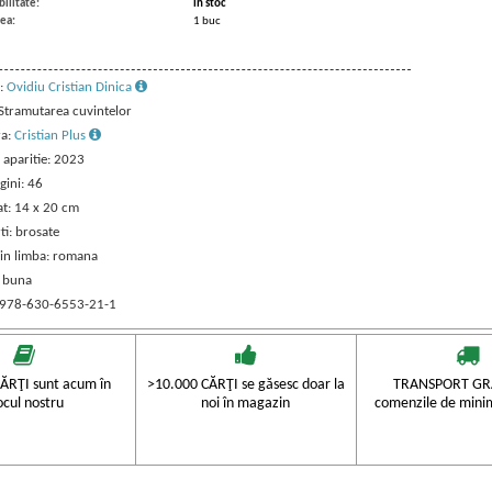
ilitate:
in stoc
ea:
1 buc
:
Ovidiu Cristian Dinica
 Stramutarea cuvintelor
ra:
Cristian Plus
 aparitie: 2023
gini: 46
t: 14 x 20 cm
ti: brosate
 in limba: romana
: buna
 978-630-6553-21-1
ĂRŢI sunt acum în
>10.000 CĂRŢI se găsesc doar la
TRANSPORT GRA
ocul nostru
noi în magazin
comenzile de mini