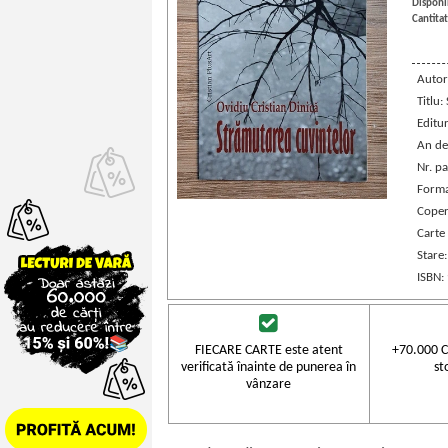
Disponib
Cantitat
Autor
Titlu:
Editu
An de
Nr. pa
Forma
Coper
Carte
Stare
ISBN:
FIECARE CARTE este atent
+70.000 C
verificată înainte de punerea în
st
vânzare