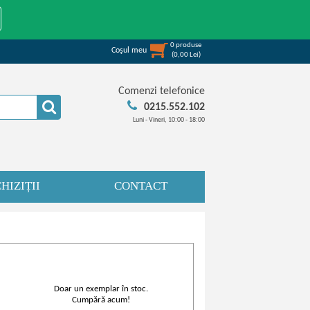
0
produse
Coşul meu
(
0,00
Lei
)
Comenzi telefonice
0215.552.102
Luni - Vineri, 10:00 - 18:00
HIZIȚII
CONTACT
Doar un exemplar în stoc.
Cumpără acum!