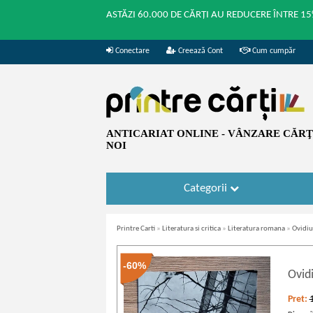
ASTĂZI 60.000 DE CĂRȚI AU REDUCERE ÎNTRE 15
Conectare
Creează Cont
Cum cumpăr
ANTICARIAT ONLINE - VÂNZARE CĂRŢI
NOI
Categorii
Printre Carti
»
Literatura si critica
»
Literatura romana
»
Ovidiu
-60%
Ovidi
Pret: