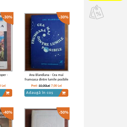
-30%
-30%
oper -
Ana Blandiana - Cea mai
frumoasa dintre lumile posibile
0
Lei
Pret:
10,00Lei
7,00
Lei
Adaugă în coș
-40%
-50%