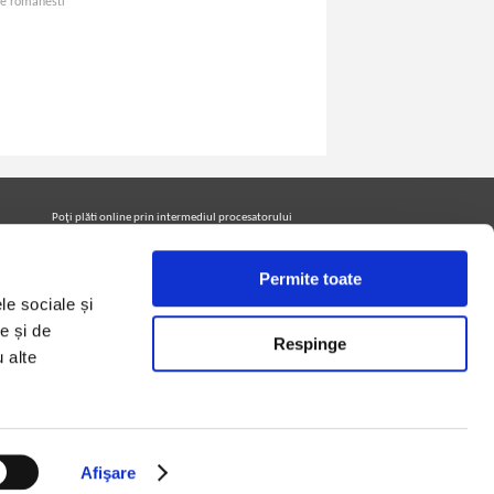
re romanesti
Poţi plăti online prin intermediul procesatorului
Netopia Payments
Permite toate
le sociale și
Urmăreşte-ne pe facebook pentru a fi la curent cu
promoţiile PrintreCarti.ro
e și de
Respinge
u alte
Afişare