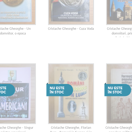
istache Gheorghe - Un
Cristache Gheorghe - Cuza Voda
Cristache Gheorgh
domnitor, o epoca
domnitori, prin
presedinti si alti 
spatiul r
tache Gheorghe - Singur
Cristache Gheorghe, Florian
Cristache Gheorgh