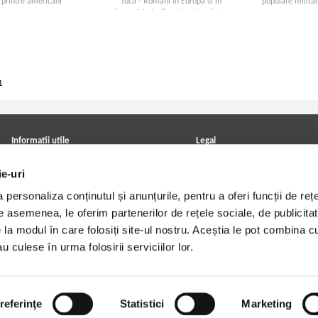
printre americani
Tuca - Romani in Europa si in
populare milita
lume. Marturii pentru eternitate
1
Informatii utile
Legal
ANPC
Achizitii cărți
ie-uri
Achizitii viniluri, casete, CD/DVD
Soluționarea online a litigiilor
Contact
Politica de confidentialitate
personaliza conținutul și anunțurile, pentru a oferi funcții de rețe
Cum cumpar?
Termeni si conditii
Politica de livrare
Utilizare cookie-uri
De asemenea, le oferim partenerilor de rețele sociale, de publicitat
Retur comenzi
e la modul în care folosiți site-ul nostru. Aceștia le pot combina c
Angajari - Cariere
u culese în urma folosirii serviciilor lor.
referinţe
Statistici
Marketing