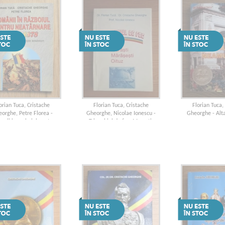
orian Tuca, Cristache
Florian Tuca, Cristache
Florian Tuca,
orghe, Petre Florea -
Gheorghe, Nicolae Ionescu -
Gheorghe - Alta
nii in razboiul pentru
Triunghiul de foc. Marasti-
neamu
tarnare 1877-1878. O
Marasesti-Oituz
nica inedita a vitejiei
romanesti