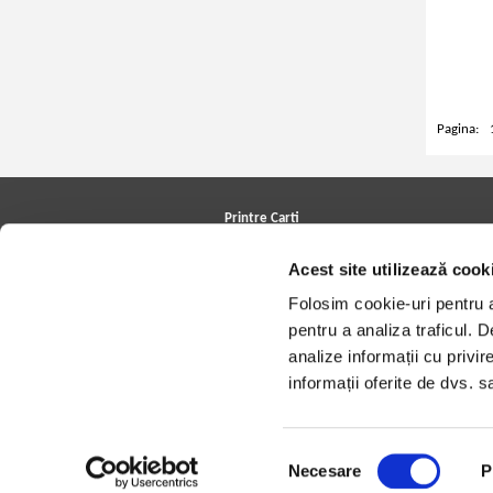
Pagina:
Printre Carti
Carți la reducere
Acest site utilizează cook
Arhivă carți
Autori
Folosim cookie-uri pentru a 
Edituri
Colecții
pentru a analiza traficul. 
Cele mai căutate cărți
analize informații cu privir
Blog Printre Carti
Cărţi sub 5 lei
informații oferite de dvs. sa
Cărţi sub 8 lei
Cărţi sub 10 lei
Artiști/Trupe
Case de discuri
Selecția
Necesare
P
consimțământului