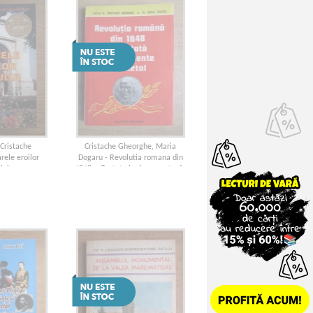
 Cristache
Cristache Gheorghe, Maria
rele eroilor
Dogaru - Revolutia romana din
lui
1848 reflectata in documente de
metal