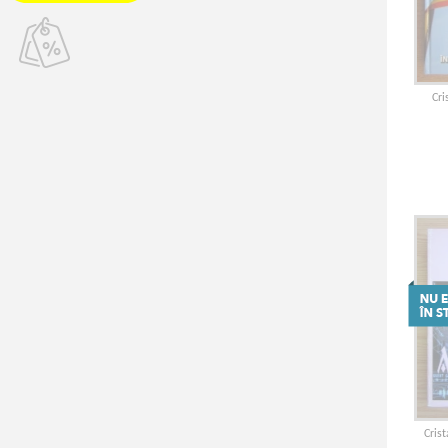
Cr
Cris