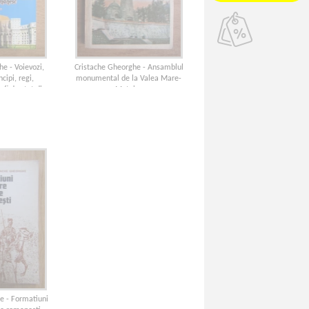
e - Voievozi,
Cristache Gheorghe - Ansamblul
cipi, regi,
monumental de la Valea Mare-
sefi de stat din
Mateias
omanesc
e - Formatiuni