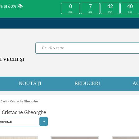
0
7
42
40
% ȘI 60%!📚
zile
ore
min
sec
 VECHI ŞI
NOUTĂȚI
REDUCERI
AC
 Carti
»
Cristache Gheorghe
i Cristache Gheorghe