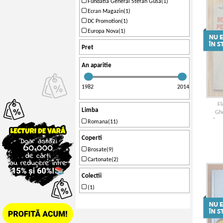
Fundatia General Stefan Gusa(1)
Ecran Magazin(1)
DC Promotion(1)
Europa Nova(1)
Pret
An aparitie
1982
2014
Fl
Limba
Ghe
Roma
Romana(11)
nea
cro
Coperti
Brosate(9)
Cartonate(2)
Colectii
(1)