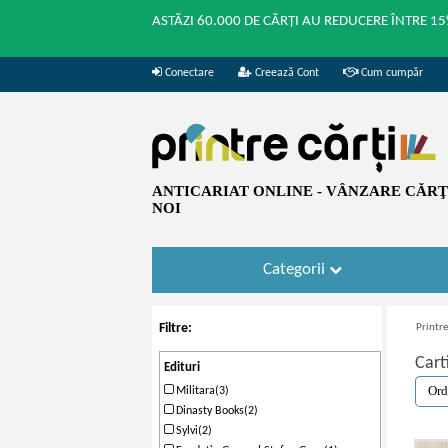
ASTĂZI 60.000 DE CĂRȚI AU REDUCERE ÎNTRE 15
Conectare
Creează Cont
Cum cumpăr
ANTICARIAT ONLINE - VÂNZARE CĂRŢI
NOI
Categorii
Filtre:
Printre
Cart
Edituri
Militara(3)
Dinasty Books(2)
Sylvi(2)