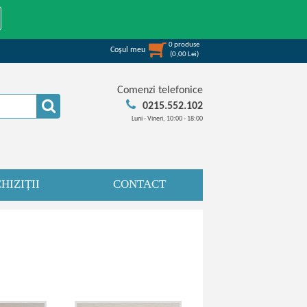
0
produse
Coşul meu
(
0,00
Lei
)
Comenzi telefonice
0215.552.102
Luni - Vineri, 10:00 - 18:00
HIZIȚII
CONTACT