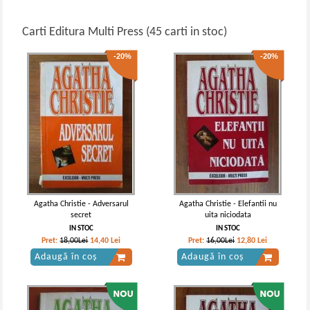
Carti Editura Multi Press (45 carti in stoc)
-20%
-20%
Agatha Christie - Adversarul
Agatha Christie - Elefantii nu
secret
uita niciodata
IN STOC
IN STOC
Pret:
18,00Lei
14,40
Lei
Pret:
16,00Lei
12,80
Lei
Adaugă în coș
Adaugă în coș