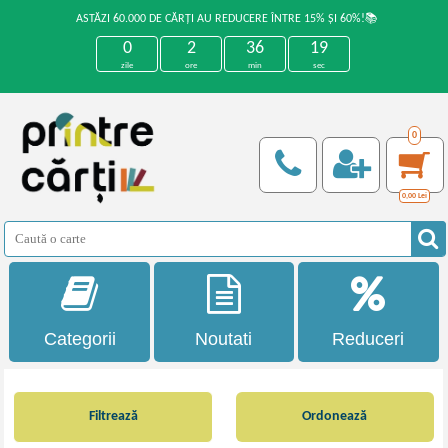
ASTĂZI 60.000 DE CĂRȚI AU REDUCERE ÎNTRE 15% ȘI 60%!📚
0
2
36
18
zile
ore
min
sec
0
0,00
Lei
Categorii
Noutati
Reduceri
Filtrează
Ordonează