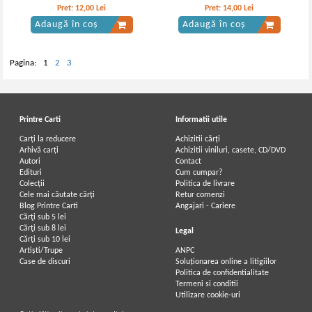
Pret:
12,00
Lei
Pret:
14,00
Lei
Adaugă în coș
Adaugă în coș
Pagina:
1
2
3
Printre Carti
Informatii utile
Carți la reducere
Achizitii cărți
Arhivă carți
Achizitii viniluri, casete, CD/DVD
Autori
Contact
Edituri
Cum cumpar?
Colecții
Politica de livrare
Cele mai căutate cărți
Retur comenzi
Blog Printre Carti
Angajari - Cariere
Cărţi sub 5 lei
Cărţi sub 8 lei
Legal
Cărţi sub 10 lei
Artiști/Trupe
ANPC
Case de discuri
Soluționarea online a litigiilor
Politica de confidentialitate
Termeni si conditii
Utilizare cookie-uri