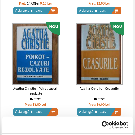
Pret:
14,00Lei
9,10
Lei
Pret:
12,00
Lei
Adaugă în coș
Adaugă în coș
Agatha Christie - Poirot cazuri
Agatha Christie - Ceasurile
rezolvate
IN STOC
IN STOC
Pret:
18,00
Lei
Pret:
16,00
Lei
Adaugă în coș
Adaugă în coș