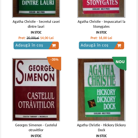
Agatha Christie - Secretul casei
Agatha Christie - Impuscaturi la
dintre lauri
Stonygates
IN STOC
IN STOC
Pret:
20,00Lei
14,00
Lei
Pret:
16,00
Lei
Adaugă în coș
Adaugă în coș
-35%
Georges Simenon - Castelul
Agatha Christie - Hickory Dickory
otravitilor
Dock
IN STOC
IN STOC