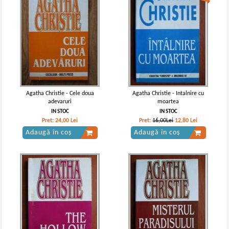
Agatha Christie - Cele doua
Agatha Christie - Intalnire cu
adevaruri
moartea
IN STOC
IN STOC
Pret:
24,00
Lei
Pret:
16,00Lei
12,80
Lei
Adaugă în coș
Adaugă în coș