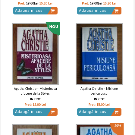
Pret:
19,00Lei
15,20
Lei
Pret:
19,00Lei
15,20
Lei
Adaugă în coș
Adaugă în coș
Agatha Christie - Misterioasa
Agatha Christie - Misiune
afacere de la Styles
periculoasa
IN STOC
IN STOC
Pret:
12,00
Lei
Pret:
18,00
Lei
Adaugă în coș
Adaugă în coș
-20%