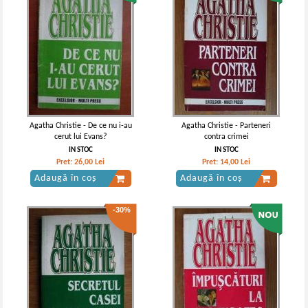
Agatha Christie - De ce nu i-au
Agatha Christie - Parteneri
cerut lui Evans?
contra crimei
IN STOC
IN STOC
Pret:
26,00
Lei
Pret:
14,00
Lei
Adaugă în coș
Adaugă în coș
-30%