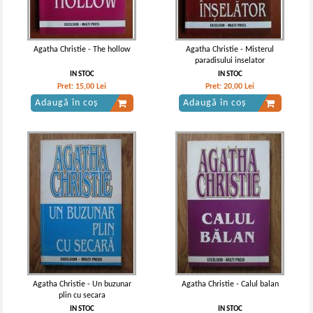
Agatha Christie - The hollow
Agatha Christie - Misterul
paradisului inselator
IN STOC
IN STOC
Pret:
15,00
Lei
Pret:
20,00
Lei
Adaugă în coș
Adaugă în coș
Agatha Christie - Un buzunar
Agatha Christie - Calul balan
plin cu secara
IN STOC
IN STOC