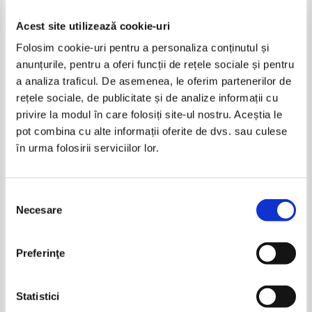
Acest site utilizează cookie-uri
Folosim cookie-uri pentru a personaliza conținutul și
anunțurile, pentru a oferi funcții de rețele sociale și pentru
a analiza traficul. De asemenea, le oferim partenerilor de
rețele sociale, de publicitate și de analize informații cu
privire la modul în care folosiți site-ul nostru. Aceștia le
Agatha Christie - Cei sapte
Agatha Christie - Cinci purcelusi
pot combina cu alte informații oferite de dvs. sau culese
suspecti
în urma folosirii serviciilor lor.
IN STOC
IN STOC
Pret:
24,00
Lei
Pret:
18,00
Lei
Adaugă în coș
Adaugă în coș
Selecția
Necesare
consimțământului
Preferinţe
Statistici