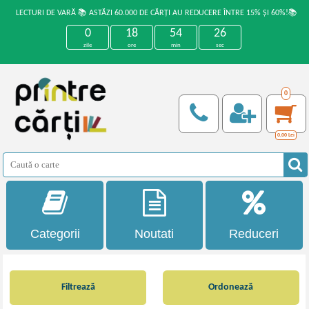
LECTURI DE VARĂ 📚 ASTĂZI 60.000 DE CĂRȚI AU REDUCERE ÎNTRE 15% ȘI 60%!📚
0
18
54
26
zile
ore
min
sec
0
0,00
Lei
Categorii
Noutati
Reduceri
Filtrează
Ordonează