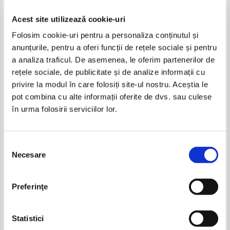
Acest site utilizează cookie-uri
Folosim cookie-uri pentru a personaliza conținutul și
anunțurile, pentru a oferi funcții de rețele sociale și pentru
a analiza traficul. De asemenea, le oferim partenerilor de
rețele sociale, de publicitate și de analize informații cu
privire la modul în care folosiți site-ul nostru. Aceștia le
M. Marcheteau - Engleza pentru
Michel Marcheteau, Jean-Pierre
pot combina cu alte informații oferite de dvs. sau culese
economie. Business and
Berman, Michel Savio - Engleza
în urma folosirii serviciilor lor.
Economics
comerciala in 40 de lectii
IN STOC
Pret:
16,00Lei
11,20
Lei
Adaugă în coș
Selecția
Necesare
consimțământului
Preferinţe
Statistici