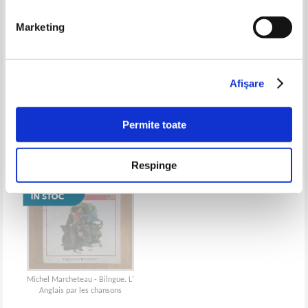
Marketing
Michel Marcheteau - Engleza
Michel Marcheteau - Engleza
rapida
comerciala in 40 de lectii
Afişare
Permite toate
Respinge
Michel Marcheteau - Bilngue. L'
Anglais par les chansons