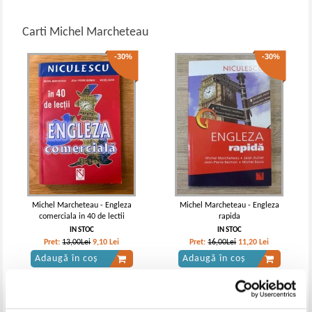
Carti Michel Marcheteau
-30%
-30%
Michel Marcheteau - Engleza
Michel Marcheteau - Engleza
comerciala in 40 de lectii
rapida
IN STOC
IN STOC
Pret:
13,00Lei
9,10
Lei
Pret:
16,00Lei
11,20
Lei
Adaugă în coș
Adaugă în coș
-30%