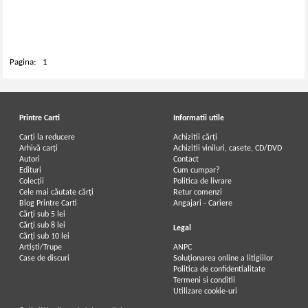
Pagina:
1
Printre Carti
Informatii utile
Carți la reducere
Achizitii cărți
Arhivă carți
Achizitii viniluri, casete, CD/DVD
Autori
Contact
Edituri
Cum cumpar?
Colecții
Politica de livrare
Cele mai căutate cărți
Retur comenzi
Blog Printre Carti
Angajari - Cariere
Cărţi sub 5 lei
Cărţi sub 8 lei
Legal
Cărţi sub 10 lei
Artiști/Trupe
ANPC
Case de discuri
Soluționarea online a litigiilor
Politica de confidentialitate
Termeni si conditii
Utilizare cookie-uri