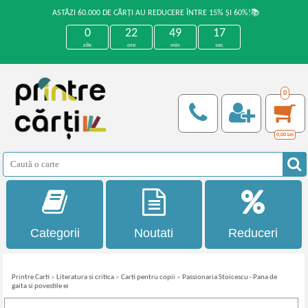
ASTĂZI 60.000 DE CĂRȚI AU REDUCERE ÎNTRE 15% ȘI 60%!📚
0
22
49
17
zile
ore
min
sec
0
0,00
Lei
Categorii
Noutati
Reduceri
Printre Carti
»
Literatura si critica
»
Carti pentru copii
»
Passionaria Stoicescu - Pana de
gaita si povestile ei