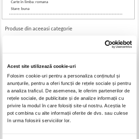
Carte in limba: romana
Stare: buna
Produse din aceeasi categorie
Acest site utilizează cookie-uri
Folosim cookie-uri pentru a personaliza conținutul și
anunțurile, pentru a oferi funcții de rețele sociale și pentru
a analiza traficul. De asemenea, le oferim partenerilor de
rețele sociale, de publicitate și de analize informații cu
privire la modul în care folosiți site-ul nostru. Aceștia le
Alec Blenche - Aventuri in Tara
Robin Cruise - Lunita, adevarata
pot combina cu alte informații oferite de dvs. sau culese
Nevirtutilor
poveste a Zanei Maseluta
în urma folosirii serviciilor lor.
Pret:
32,00
Lei
Pret:
32,00
Lei
Adaugă în coș
Adaugă în coș