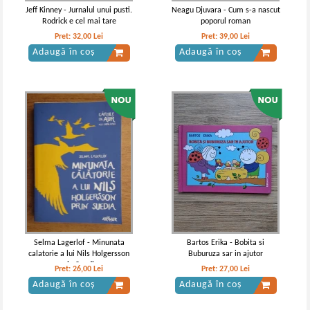
Jeff Kinney - Jurnalul unui pusti.
Neagu Djuvara - Cum s-a nascut
Rodrick e cel mai tare
poporul roman
Pret:
32,00
Lei
Pret:
39,00
Lei
Adaugă în coș
Adaugă în coș
Selma Lagerlof - Minunata
Bartos Erika - Bobita si
calatorie a lui Nils Holgersson
Buburuza sar in ajutor
prin Suedia
Pret:
26,00
Lei
Pret:
27,00
Lei
Adaugă în coș
Adaugă în coș