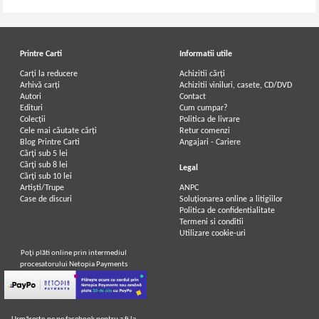
Printre Carti
Informatii utile
Carți la reducere
Achizitii cărți
Arhivă carți
Achizitii viniluri, casete, CD/DVD
Autori
Contact
Edituri
Cum cumpar?
Colecții
Politica de livrare
Cele mai căutate cărți
Retur comenzi
Blog Printre Carti
Angajari - Cariere
Cărţi sub 5 lei
Cărţi sub 8 lei
Legal
Cărţi sub 10 lei
Artiști/Trupe
ANPC
Case de discuri
Soluționarea online a litigiilor
Politica de confidentialitate
Termeni si conditii
Utilizare cookie-uri
Poţi plăti online prin intermediul
procesatorului Netopia Payments