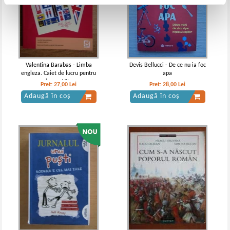
Valentina Barabas - Limba
Devis Bellucci - De ce nu ia foc
engleza. Caiet de lucru pentru
apa
clasa a VII-a
Pret:
27,00
Lei
Pret:
28,00
Lei
Adaugă în coș
Adaugă în coș