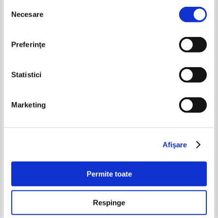
Selecția
Necesare
consimțământului
Preferinţe
Statistici
Marketing
De ce? De ce? De ce? Speriat,
Roald Dahl - Charlie si marele
furios sau vesel
ascensor din sticla
Pret:
32,00
Lei
Pret:
37,00
Lei
Afişare
Adaugă în coș
Adaugă în coș
Permite toate
Respinge