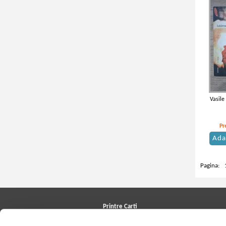
Vasile
Pr
Ada
Pagina:
Printre Carti
Carți la reducere