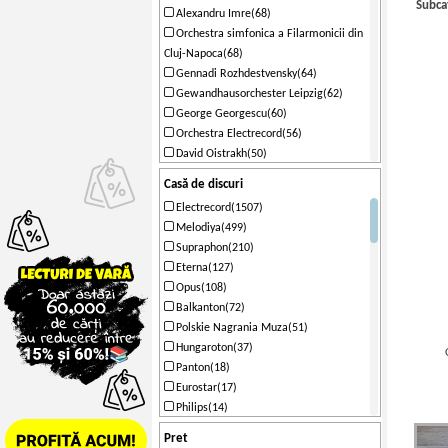
Subca
Alexandru Imre(68)
Orchestra simfonica a Filarmonicii din
Cluj-Napoca(68)
Gennadi Rozhdestvensky(64)
Gewandhausorchester Leipzig(62)
George Georgescu(60)
Orchestra Electrecord(56)
David Oistrakh(50)
Orchestra simfonica a Filarmonicii
Casă de discuri
George Enescu(48)
Electrecord(1507)
Slovak Philharmonic Orchestra(46)
Melodiya(499)
Slovak Chamber Orchestra(46)
Supraphon(210)
Bohdan Warchal(46)
Eterna(127)
Prague Chamber Orchestra(44)
Opus(108)
Kurt Masur(42)
Balkanton(72)
Valentin Gheorghiu(40)
Polskie Nagrania Muza(51)
Emil Gilels(38)
Hungaroton(37)
Vaclav Neumann(38)
Panton(18)
Cristian Mandeal(38)
Eurostar(17)
Mircea Cristescu(38)
Philips(14)
Ervin Acel(38)
Music For Pleasure(13)
Orchestra Simfonica a Filarmonicii de
Pret