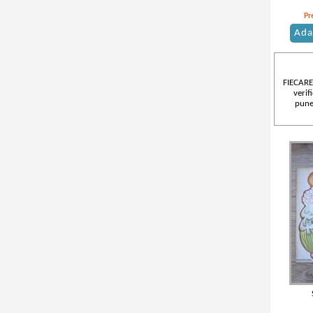
Pr
Ada
FIECARE
verif
pune