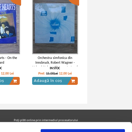
rts - On the
Orchestra simfonica din
ard
Innsbruck, Robert Wagner -
Valsuri (Johann Strauss Jr, Josef
OC
IN STOC
Strauss)
12,00
Lei
Pret:
15,00Lei
12,00
Lei
oș
Adaugă în coș
Poţi plăti online prin intermediul procesatorului
Netopia Payments