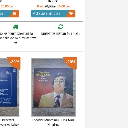
 Stravinsky)
Bemol Major (Ludwig van
OC
IN STOC
Beethoven)
20,00
Lei
Pret:
20,00Lei
16,00
Lei
oș
Adaugă în coș
RANSPORT GRATUIT la
DREPT DE RETUR în 14 zile
enzile de minimum 199
lei
-20%
-20%
Orchestra,
Theodor Munteanu - Opa Nina
vensky, Itzhak
Ninai-na