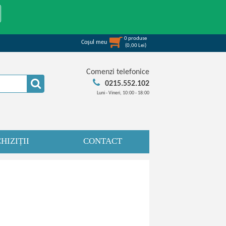
0
produse
Coşul meu
(
0,00
Lei
)
Comenzi telefonice
0215.552.102
Luni - Vineri, 10:00 - 18:00
HIZIȚII
CONTACT