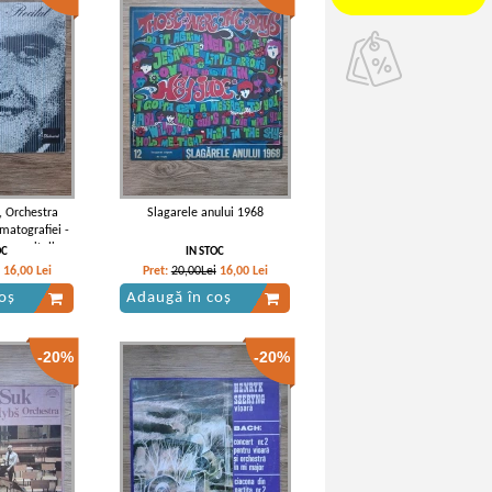
, Orchestra
Slagarele anului 1968
matografiei -
 opere italiene
OC
IN STOC
ini, Giuseppe
16,00
Lei
Pret:
20,00Lei
16,00
Lei
o Giordano,
oș
Adaugă în coș
ncavallo)
-20%
-20%