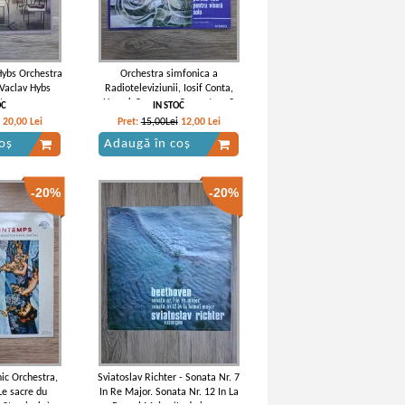
Hybs Orchestra
Orchestra simfonica a
 Vaclav Hybs
Radioteleviziunii, Iosif Conta,
tra
Henryk Szeryng - Concert nr. 2
OC
IN STOC
pentru vioara si orchestra in Mi
20,00
Lei
Pret:
15,00Lei
12,00
Lei
major, BWV 1042 (Johann
oș
Adaugă în coș
Sebastian Bach)
-20%
-20%
ic Orchestra,
Sviatoslav Richter - Sonata Nr. 7
Le sacre du
In Re Major. Sonata Nr. 12 In La