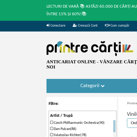
LECTURI DE VARĂ 📚 ASTĂZI 60.000 DE CĂRȚI A
ÎNTRE 15% ȘI 60%!📚
Conectare
Creează Cont
Cum cumpăr
ANTICARIAT ONLINE - VÂNZARE CĂRŢI
NOI
Categorii
Filtre:
Printre
Vinil
Artist / Trupă
Czech Philharmonic Orchestra(90)
Dan Puican(86)
Sviatoslav Richter(78)