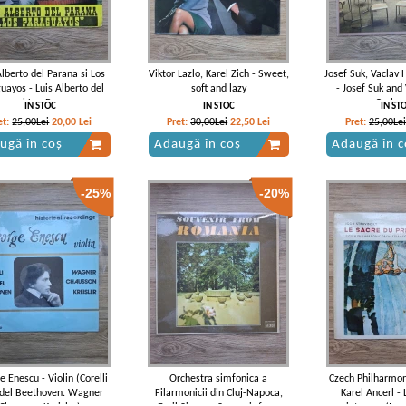
Alberto del Parana si Los
Viktor Lazlo, Karel Zich - Sweet,
Josef Suk, Vaclav 
uayos - Luis Alberto del
soft and lazy
- Josef Suk and
ana si Los Paraguayos
Orches
IN STOC
IN STOC
IN ST
et:
25,00Lei
20,00
Lei
Pret:
30,00Lei
22,50
Lei
Pret:
25,00Lei
ugă în coș
Adaugă în coș
Adaugă în c
-25%
-20%
 Enescu - Violin (Corelli
Orchestra simfonica a
Czech Philharmon
del Beethoven. Wagner
Filarmonicii din Cluj-Napoca,
Karel Ancerl - 