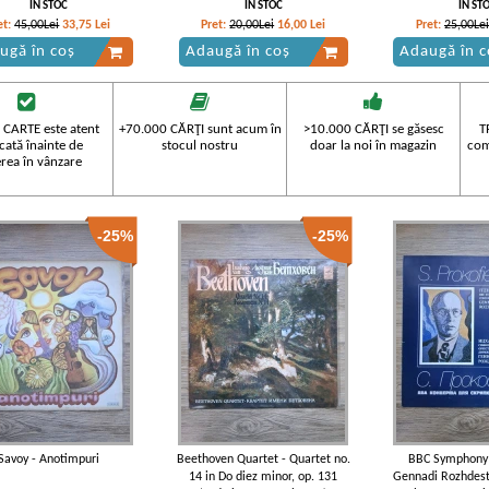
Chausson Kreisler)
Emil Simon - Souvenir from
printemps (Igor
IN STOC
IN STOC
IN ST
Romania
et:
45,00Lei
33,75
Lei
Pret:
20,00Lei
16,00
Lei
Pret:
25,00Lei
ugă în coș
Adaugă în coș
Adaugă în c
 CARTE este atent
+70.000 CĂRŢI sunt acum în
>10.000 CĂRŢI se găsesc
T
icată înainte de
stocul nostru
doar la noi în magazin
com
rea în vânzare
-25%
-25%
Savoy - Anotimpuri
Beethoven Quartet - Quartet no.
BBC Symphony 
14 in Do diez minor, op. 131
Gennadi Rozhdest