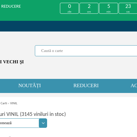
0
2
5
22
U REDUCERE
zile
ore
min
sec
 VECHI ŞI
NOUTĂȚI
REDUCERI
AC
 Carti
»
VINIL
uri VINIL (3145 viniluri in stoc)