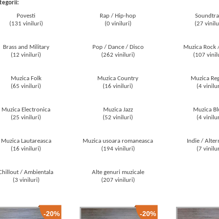
tegorii:
Povesti
Rap / Hip-hop
Soundtra
(131 viniluri)
(0 viniluri)
(27 vinilu
Brass and Military
Pop / Dance / Disco
Muzica Rock 
(12 viniluri)
(262 viniluri)
(107 vinil
Muzica Folk
Muzica Country
Muzica Re
(65 viniluri)
(16 viniluri)
(4 vinilur
Muzica Electronica
Muzica Jazz
Muzica Bl
(25 viniluri)
(52 viniluri)
(4 vinilur
Muzica Lautareasca
Muzica usoara romaneasca
Indie / Alter
(16 viniluri)
(194 viniluri)
(7 vinilur
Chillout / Ambientala
Alte genuri muzicale
(3 viniluri)
(207 viniluri)
-20%
-20%