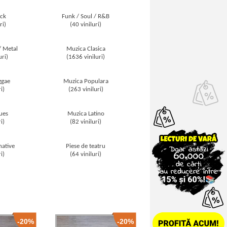
ck
Funk / Soul / R&B
ri)
(40 viniluri)
/ Metal
Muzica Clasica
uri)
(1636 viniluri)
ggae
Muzica Populara
i)
(263 viniluri)
ues
Muzica Latino
i)
(82 viniluri)
native
Piese de teatru
i)
(64 viniluri)
-20%
-20%