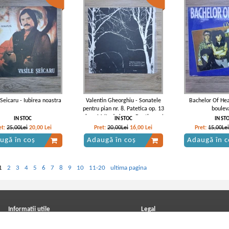
 Seicaru - Iubirea noastra
Valentin Gheorghiu - Sonatele
Bachelor Of Hea
pentru pian nr. 8. Patetica op. 13
boulev
si nr. 14 (Ludwig van Beethoven)
IN STOC
IN STOC
IN ST
et:
25,00Lei
20,00
Lei
Pret:
20,00Lei
16,00
Lei
Pret:
15,00Lei
ugă în coș
Adaugă în coș
Adaugă în c
1
2
3
4
5
6
7
8
9
10
11-20
ultima pagina
Informatii utile
Legal
ANPC
Achizitii cărți