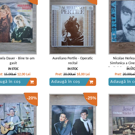
bela Dauer - Bine te-am
Aureliano Pertile - Operatic
Nicolae Herlea
gasit
recital
Simfonica a Cine
Recital de arii din
IN STOC
IN STOC
IN ST
(Gioachino Ross
et:
15,00Lei
12,00
Lei
Pret:
20,00Lei
16,00
Lei
Pret:
20,00Lei
Verdi, Umbert
ugă în coș
Adaugă în coș
Adaugă în c
Ruggiero Leo
-20%
-25%