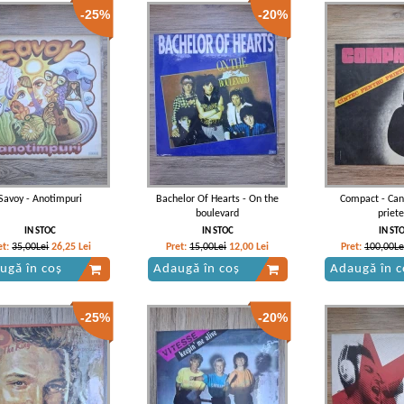
-25%
-20%
Savoy - Anotimpuri
Bachelor Of Hearts - On the
Compact - Can
boulevard
priete
IN STOC
IN STOC
IN ST
et:
35,00Lei
26,25
Lei
Pret:
15,00Lei
12,00
Lei
Pret:
100,00Le
ugă în coș
Adaugă în coș
Adaugă în c
-25%
-20%