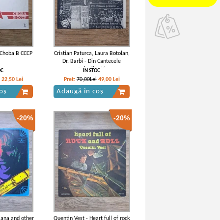
 Choba B CCCP
Cristian Paturca, Laura Botolan,
Dr. Barbi - Din Cantecele
Golanilor (I)
OC
IN STOC
22,50
Lei
Pret:
70,00Lei
49,00
Lei
oș
Adaugă în coș
-20%
-20%
iana and other
Quentin Vest - Heart full of rock