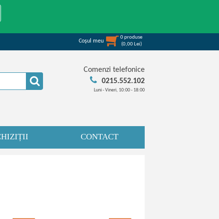
0
produse
Coşul meu
(
0,00
Lei
)
Comenzi telefonice
0215.552.102
Luni - Vineri, 10:00 - 18:00
HIZIȚII
CONTACT