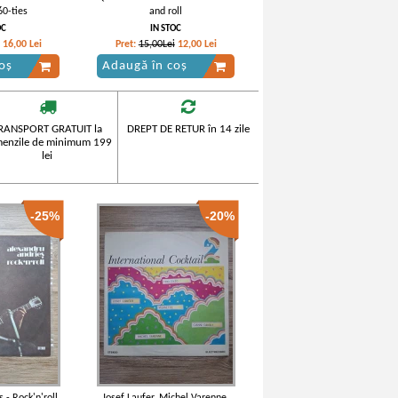
60-ties
and roll
OC
IN STOC
16,00
Lei
Pret:
15,00Lei
12,00
Lei
oș
Adaugă în coș
RANSPORT GRATUIT la
DREPT DE RETUR în 14 zile
enzile de minimum 199
lei
-25%
-20%