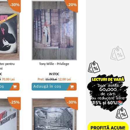
-30%
-20%
tec pentru
Tony Wille - Privilege
ni
OC
IN STOC
i
70,00
Lei
Pret:
15,00Lei
12,00
Lei
oș
Adaugă în coș
-25%
-30%