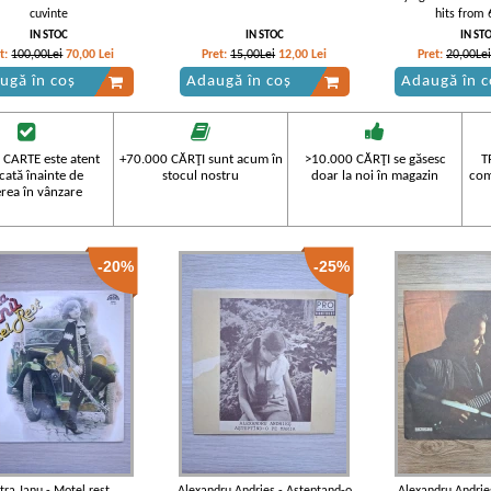
cuvinte
hits from 
IN STOC
IN STOC
IN ST
t:
100,00Lei
70,00
Lei
Pret:
15,00Lei
12,00
Lei
Pret:
20,00Lei
ugă în coș
Adaugă în coș
Adaugă în c
 CARTE este atent
+70.000 CĂRŢI sunt acum în
>10.000 CĂRŢI se găsesc
T
icată înainte de
stocul nostru
doar la noi în magazin
com
rea în vânzare
-20%
-25%