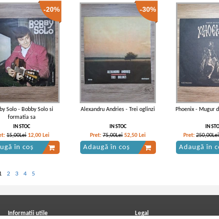
-20%
-30%
y Solo - Bobby Solo si
Alexandru Andries - Trei oglinzi
Phoenix - Mugur de
formatia sa
IN STOC
IN STOC
IN ST
et:
15,00Lei
12,00
Lei
Pret:
75,00Lei
52,50
Lei
Pret:
250,00Lei
ugă în coș
Adaugă în coș
Adaugă în c
1
2
3
4
5
Informatii utile
Legal