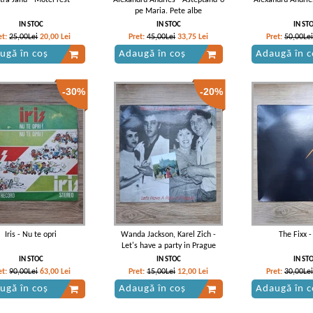
tra Janu - Motel rest
Alexandru Andries - Asteptand-o
Alexandru Andries
pe Maria. Pete albe
IN STOC
IN STOC
IN ST
et:
25,00Lei
20,00
Lei
Pret:
45,00Lei
33,75
Lei
Pret:
50,00Lei
ugă în coș
Adaugă în coș
Adaugă în c
-30%
-20%
Iris - Nu te opri
Wanda Jackson, Karel Zich -
The Fixx -
Let's have a party in Prague
IN STOC
IN STOC
IN ST
et:
90,00Lei
63,00
Lei
Pret:
15,00Lei
12,00
Lei
Pret:
30,00Lei
ugă în coș
Adaugă în coș
Adaugă în c