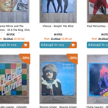
anny Mirror and The
Vitesse - Keepin' Me Alive
Paul McCartney -
ires - 50 X The King. Elvis
sley's Greatest Songs
IN STOC
IN STOC
IN ST
et:
30,00Lei
22,50
Lei
Pret:
15,00Lei
12,00
Lei
Pret:
30,00Lei
ugă în coș
Adaugă în coș
Adaugă în c
-30%
-20%
lalte cuvinte - Celelalte
Warren Schatz - Warren Schatz
Flying Saucers - D