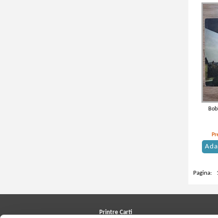
Bobb
Pr
Ada
Pagina:
Printre Carti