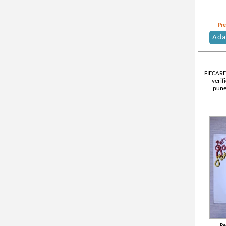
Telefunken(1)
Mondo Rock(1)
Pronit(1)
Flying Saucers(1)
Pre
Amiga(1)
Udo Lindenberg und Das
AnTrop(1)
Ada
Panikorchester(1)
Reprise Records(1)
vezi mai mulţi autori
Irimag(1)
Compania de Sunet(1)
FIECARE
Sire(1)
verif
pune