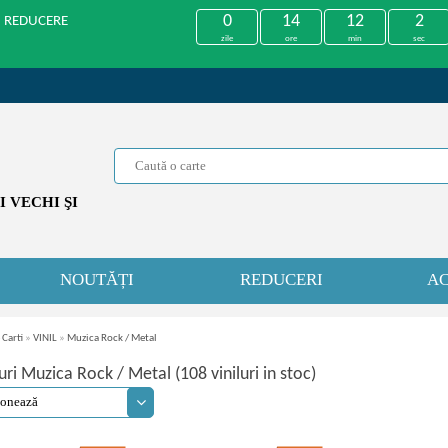
0
14
12
1
U REDUCERE
zile
ore
min
sec
 VECHI ŞI
NOUTĂȚI
REDUCERI
AC
 Carti
»
VINIL
»
Muzica Rock / Metal
luri Muzica Rock / Metal (108 viniluri in stoc)