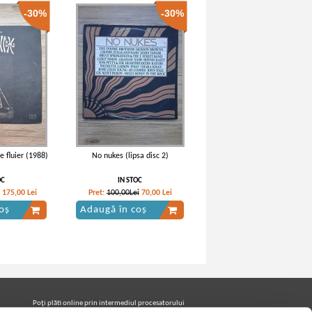
-30%
-30%
 fluier (1988)
No nukes (lipsa disc 2)
OC
IN STOC
175,00
Lei
Pret:
100,00Lei
70,00
Lei
oș
Adaugă în coș
Poţi plăti online prin intermediul procesatorului