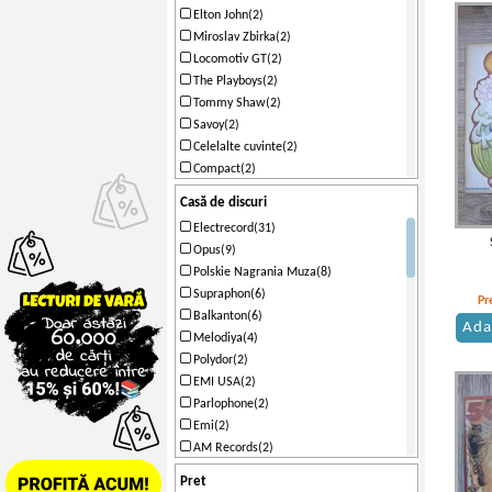
Elton John(2)
Miroslav Zbirka(2)
Locomotiv GT(2)
The Playboys(2)
Tommy Shaw(2)
Savoy(2)
Celelalte cuvinte(2)
Compact(2)
Valeriu Sterian si Compania de
Casă de discuri
Sunet(2)
Electrecord(31)
Ohio Express(1)
Opus(9)
Barry Gibb(1)
Polskie Nagrania Muza(8)
Petra Janu(1)
Supraphon(6)
The Rubettes(1)
Pr
Balkanton(6)
Jozef Zsapka(1)
Ada
Melodiya(4)
Margareta Pislaru(1)
Polydor(2)
Formatia Sincron(1)
EMI USA(2)
Cornel Fugaru(1)
Parlophone(2)
Mondial(1)
Emi(2)
Ion Olteanu Band(1)
AM Records(2)
Adriano Celentano(1)
Eurostar(2)
LOrchestre de Giulio Libano(1)
Pret