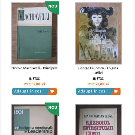
Niccolo Machiavelli - Principele
George Calinescu - Enigma
Otiliei
IN STOC
IN STOC
Pret:
52,00
Lei
Pret:
22,00
Lei
Adaugă în coș
Adaugă în coș