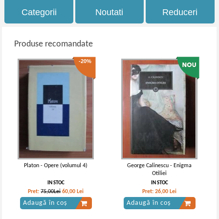
Categorii
Noutati
Reduceri
Produse recomandate
-20%
Platon - Opere (volumul 4)
George Calinescu - Enigma
Otiliei
IN STOC
IN STOC
Pret:
75,00Lei
60,00
Lei
Pret:
26,00
Lei
Adaugă în coș
Adaugă în coș