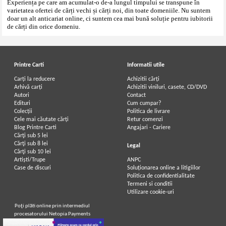
Experiența pe care am acumulat-o de-a lungul timpului se transpune în
varietatea ofertei de cărți vechi și cărți noi, din toate domeniile. Nu suntem
doar un alt anticariat online, ci suntem cea mai bună soluție pentru iubitorii
de cărți din orice domeniu.
Printre Carti
Informatii utile
Carți la reducere
Achizitii cărți
Arhivă carți
Achizitii viniluri, casete, CD/DVD
Autori
Contact
Edituri
Cum cumpar?
Colecții
Politica de livrare
Cele mai căutate cărți
Retur comenzi
Blog Printre Carti
Angajari - Cariere
Cărţi sub 5 lei
Cărţi sub 8 lei
Legal
Cărţi sub 10 lei
Artiști/Trupe
ANPC
Case de discuri
Soluționarea online a litigiilor
Politica de confidentialitate
Termeni si conditii
Utilizare cookie-uri
Poţi plăti online prin intermediul
procesatorului Netopia Payments