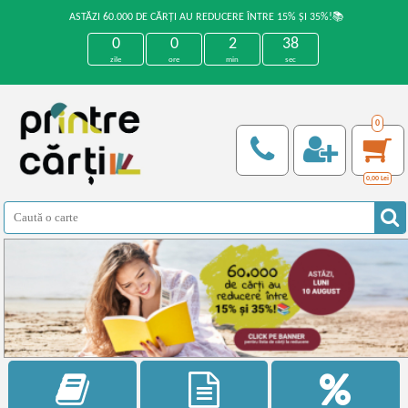
ASTĂZI 60.000 DE CĂRȚI AU REDUCERE ÎNTRE 15% ȘI 35%!📚
0
0
2
37
zile
ore
min
sec
0
0,00
Lei