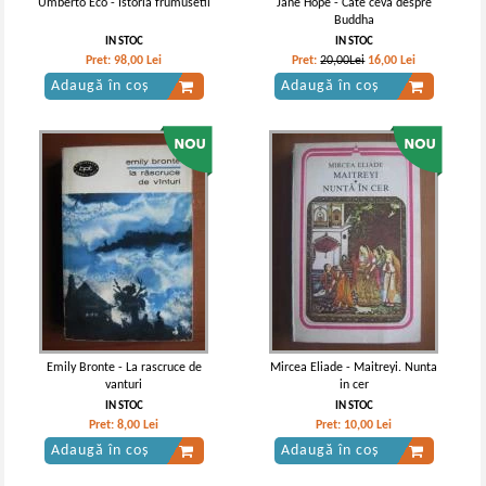
Umberto Eco - Istoria frumusetii
Jane Hope - Cate ceva despre
Buddha
IN STOC
IN STOC
Pret:
98,00
Lei
Pret:
20,00Lei
16,00
Lei
Adaugă în coș
Adaugă în coș
Emily Bronte - La rascruce de
Mircea Eliade - Maitreyi. Nunta
vanturi
in cer
IN STOC
IN STOC
Pret:
8,00
Lei
Pret:
10,00
Lei
Adaugă în coș
Adaugă în coș