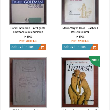
Daniel Goleman - Inteligenta
Mario Vargas Llosa - Razboiul
emotionala in leadership
sfarsitului lumii
IN STOC
IN STOC
Pret:
20,00
Lei
Pret:
12,00
Lei
Adaugă în coș
Adaugă în coș