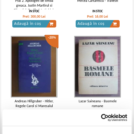
PSB 2. Apologeti de limba
Mircea Cartarescu - Travesti
greaca. Justin Martirul si
Filozoful, Teofil al Antiohiei,
IN STOC
IN STOC
Atenagora Atenianul
Pret:
300,00
Lei
Pret:
16,00
Lei
Adaugă în coș
Adaugă în coș
-20%
Andreas Hillgruber - Hitler,
Lazar Saineanu - Basmele
Regele Carol si Maresalul
romane
Antonescu
IN STOC
IN STOC
Pret:
32,00Lei
25,60
Lei
Pret:
145,00
Lei
Adaugă în coș
Adaugă în coș