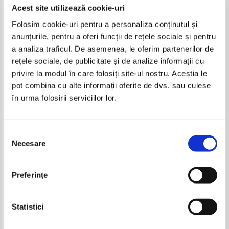
Acest site utilizează cookie-uri
Folosim cookie-uri pentru a personaliza conținutul și
anunțurile, pentru a oferi funcții de rețele sociale și pentru
a analiza traficul. De asemenea, le oferim partenerilor de
rețele sociale, de publicitate și de analize informații cu
privire la modul în care folosiți site-ul nostru. Aceștia le
pot combina cu alte informații oferite de dvs. sau culese
în urma folosirii serviciilor lor.
George Calinescu - Enigma
George Calinescu - Istoria
Otiliei (Adevarul)
literaturii romane de la origini
Selecția
pana in prezent (putin uzata)
IN STOC
IN STOC
Necesare
Pret:
20,00
Lei
Pret:
70,00
Lei
consimțământului
Adaugă în coș
Adaugă în coș
Preferinţe
Statistici