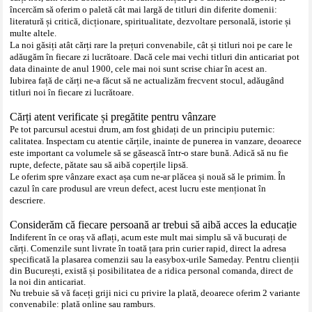
încercăm să oferim o paletă cât mai largă de titluri din diferite domenii:
literatură și critică, dicționare, spiritualitate, dezvoltare personală, istorie și
multe altele.
La noi găsiți atât cărți rare la prețuri convenabile, cât și titluri noi pe care le
adăugăm în fiecare zi lucrătoare. Dacă cele mai vechi titluri din anticariat pot
data dinainte de anul 1900, cele mai noi sunt scrise chiar în acest an.
Iubirea față de cărți ne-a făcut să ne actualizăm frecvent stocul, adăugând
titluri noi în fiecare zi lucrătoare.
Cărți atent verificate și pregătite pentru vânzare
Pe tot parcursul acestui drum, am fost ghidați de un principiu puternic:
calitatea. Inspectam cu atentie cărțile, inainte de punerea in vanzare, deoarece
este important ca volumele să se găsească într-o stare bună. Adică să nu fie
rupte, defecte, pătate sau să aibă coperțile lipsă.
Le oferim spre vânzare exact așa cum ne-ar plăcea și nouă să le primim. În
cazul în care produsul are vreun defect, acest lucru este menționat în
descriere.
Considerăm că fiecare persoană ar trebui să aibă acces la educație
Indiferent în ce oraș vă aflați, acum este mult mai simplu să vă bucurați de
cărți.
Comenzile sunt livrate în toată țara prin curier rapid, direct la adresa
specificată la plasarea comenzii sau la easybox-urile Sameday. Pentru clienții
din București, există și posibilitatea de a ridica personal comanda, direct de
la noi din anticariat.
Nu trebuie să vă faceți griji nici cu privire la plată, deoarece oferim 2 variante
convenabile: plată online sau ramburs.