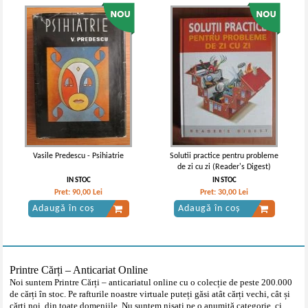
Vasile Predescu - Psihiatrie
Solutii practice pentru probleme
de zi cu zi (Reader's Digest)
IN STOC
IN STOC
Pret:
90,00
Lei
Pret:
30,00
Lei
Adaugă în coș
Adaugă în coș
Printre Cărți – Anticariat Online
Noi suntem Printre Cărți – anticariatul online cu o colecție de peste 200.000
de cărți în stoc. Pe rafturile noastre virtuale puteți găsi atât cărți vechi, cât și
cărți noi, din toate domeniile. Nu suntem nișati pe o anumită categorie, ci