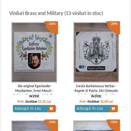
Viniluri Brass and Military (13 viniluri in stoc)
-15%
-20%
Die original Egerlander
Corala Barbateasca Veritas -
Musikanten, Ernst Mosch -
Regele Si Patria. Din Cintecele
Goldene Egerlander Melodien
Istorice Ale Romanilor (I)
IN STOC
IN STOC
Pret:
25,00Lei
21,25
Lei
Pret:
40,00Lei
32,00
Lei
Adaugă în coș
Adaugă în coș
-15%
-15%