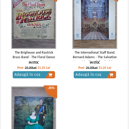
The Brighouse and Rastrick
The International Staff Band,
Brass Band - The Floral Dance
Bernard Adams - The Salvation
Army. Meeting of thanksgiving.
IN STOC
IN STOC
Westminster Abbey
Pret:
25,00Lei
21,25
Lei
Pret:
25,00Lei
21,25
Lei
Adaugă în coș
Adaugă în coș
-25%