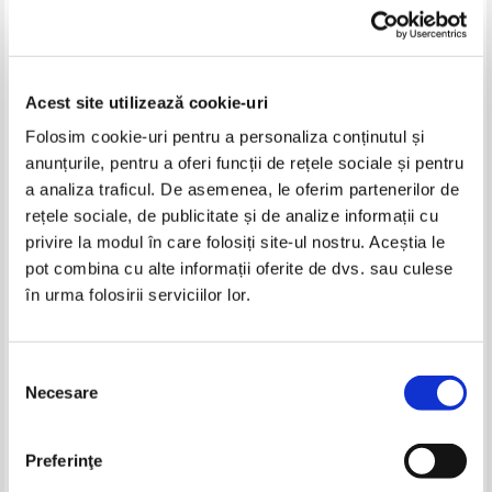
The Capitol Regiment Band -
The Red Army Choir, Boris
The greatest hits of John Philip
Alexandrov - The Red Army
Acest site utilizează cookie-uri
Sousa
Choir conducted by Alexandrov
IN STOC
IN STOC
Folosim cookie-uri pentru a personaliza conținutul și
Pret:
20,00Lei
17,00
Lei
Pret:
25,00Lei
21,25
Lei
Adaugă în coș
Adaugă în coș
anunțurile, pentru a oferi funcții de rețele sociale și pentru
a analiza traficul. De asemenea, le oferim partenerilor de
-15%
-15%
rețele sociale, de publicitate și de analize informații cu
privire la modul în care folosiți site-ul nostru. Aceștia le
pot combina cu alte informații oferite de dvs. sau culese
în urma folosirii serviciilor lor.
Selecția
Necesare
consimțământului
The Regimental Band Of The
The CWS Manchester Band -
Preferinţe
Scots Guards - Songs from the
Mighty brass
shows
IN STOC
IN STOC