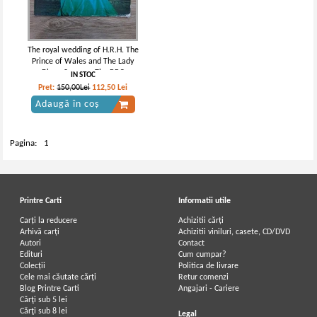
The royal wedding of H.R.H. The
Prince of Wales and The Lady
Diana Spencer. The BBC
IN STOC
recording from St. Paul's
Pret:
150,00Lei
112,50
Lei
Cathedral on 29th July 1981
Adaugă în coș
Pagina:
1
Printre Carti
Informatii utile
Carți la reducere
Achizitii cărți
Arhivă carți
Achizitii viniluri, casete, CD/DVD
Autori
Contact
Edituri
Cum cumpar?
Colecții
Politica de livrare
Cele mai căutate cărți
Retur comenzi
Blog Printre Carti
Angajari - Cariere
Cărţi sub 5 lei
Cărţi sub 8 lei
Legal