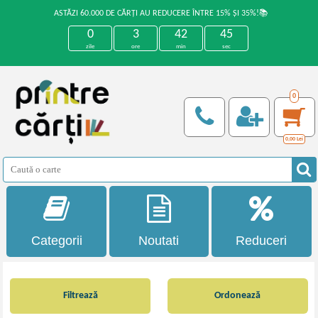
ASTĂZI 60.000 DE CĂRȚI AU REDUCERE ÎNTRE 15% ȘI 35%!📚
0
3
42
45
zile
ore
min
sec
0
0,00
Lei
Categorii
Noutati
Reduceri
Filtrează
Ordonează