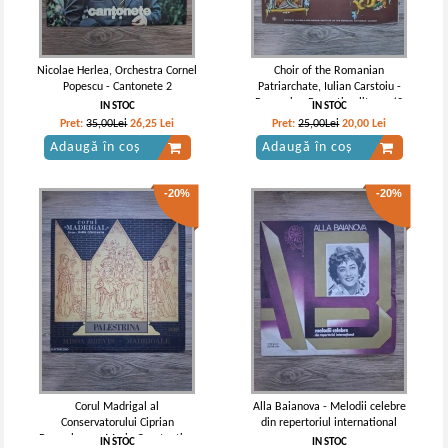
Nicolae Herlea, Orchestra Cornel
Choir of the Romanian
Popescu - Cantonete 2
Patriarchate, Iulian Carstoiu -
Romanian Byzantine liturgy (2
IN STOC
IN STOC
viniluri)
Pret:
35,00Lei
26,25
Lei
Pret:
25,00Lei
20,00
Lei
Adaugă în coș
Adaugă în coș
-20%
-20%
Corul Madrigal al
Alla Baianova - Melodii celebre
Conservatorului Ciprian
din repertoriul international
Porumbescu, Marin Constantin -
IN STOC
IN STOC