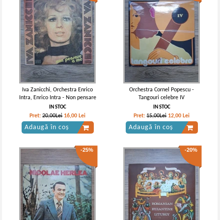
Iva Zanicchi, Orchestra Enrico
Orchestra Cornel Popescu -
Intra, Enrico Intra - Non pensare
Tangouri celebre IV
a me
IN STOC
IN STOC
Pret:
20,00Lei
16,00
Lei
Pret:
15,00Lei
12,00
Lei
Adaugă în coș
Adaugă în coș
-25%
-20%