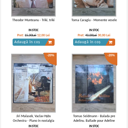
Theodor Munteanu - Triki, triki
Toma Caragiu - Momente vesele
IN STOC
IN STOC
Pret:
15,00Lei
12,00
Lei
Pret:
40,00Lei
30,00
Lei
Adaugă în coș
Adaugă în coș
-20%
-20%
Jiri Malasek, Vaclav Hybs
Tomas Seidmann - Balada pre
Orchestra - Piano in nostalgia
Adelinu. Ballade pour Adeline
IN STOC
IN STOC