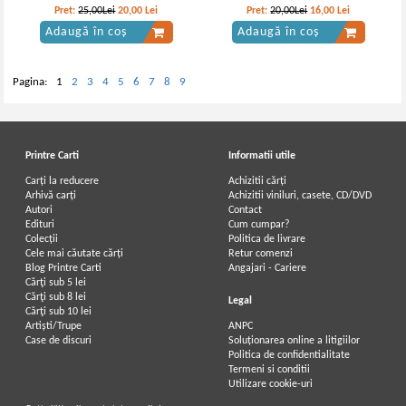
Missa brevis. Madrigale
Pret:
25,00Lei
20,00
Lei
Pret:
20,00Lei
16,00
Lei
(Giovanni Pierluigi da
Adaugă în coș
Adaugă în coș
Palestrina)
Pagina:
1
2
3
4
5
6
7
8
9
Printre Carti
Informatii utile
Carți la reducere
Achizitii cărți
Arhivă carți
Achizitii viniluri, casete, CD/DVD
Autori
Contact
Edituri
Cum cumpar?
Colecții
Politica de livrare
Cele mai căutate cărți
Retur comenzi
Blog Printre Carti
Angajari - Cariere
Cărţi sub 5 lei
Cărţi sub 8 lei
Legal
Cărţi sub 10 lei
Artiști/Trupe
ANPC
Case de discuri
Soluționarea online a litigiilor
Politica de confidentialitate
Termeni si conditii
Utilizare cookie-uri