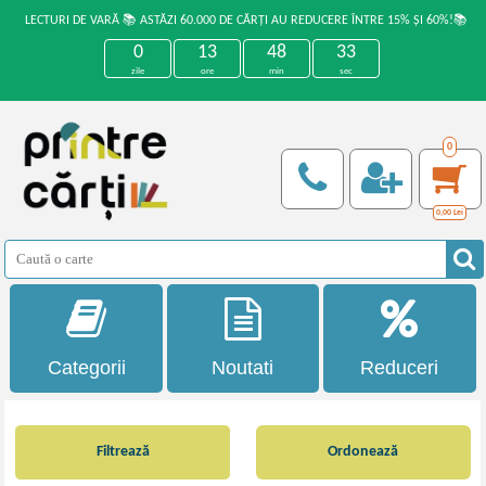
LECTURI DE VARĂ 📚 ASTĂZI 60.000 DE CĂRȚI AU REDUCERE ÎNTRE 15% ȘI 60%!📚
0
13
48
32
zile
ore
min
sec
0
0,00
Lei
Categorii
Noutati
Reduceri
Filtrează
Ordonează