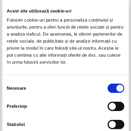
Acest site utilizează cookie-uri
Folosim cookie-uri pentru a personaliza conținutul și
anunțurile, pentru a oferi funcții de rețele sociale și pentru
a analiza traficul. De asemenea, le oferim partenerilor de
rețele sociale, de publicitate și de analize informații cu
privire la modul în care folosiți site-ul nostru. Aceștia le
Abbs, Freebairn and Elsworth -
Abbs, Freebairn and Elsworth.
pot combina cu alte informații oferite de dvs. sau culese
Discoveries stage 2. Set 2 (3
Discoveries stage 3 (3 viniluri)
în urma folosirii serviciilor lor.
viniluri)
IN STOC
IN STOC
Pret:
30,00Lei
22,50
Lei
Pret:
60,00Lei
42,00
Lei
Adaugă în coș
Adaugă în coș
Selecția
Necesare
consimțământului
-25%
-20%
Preferinţe
Statistici