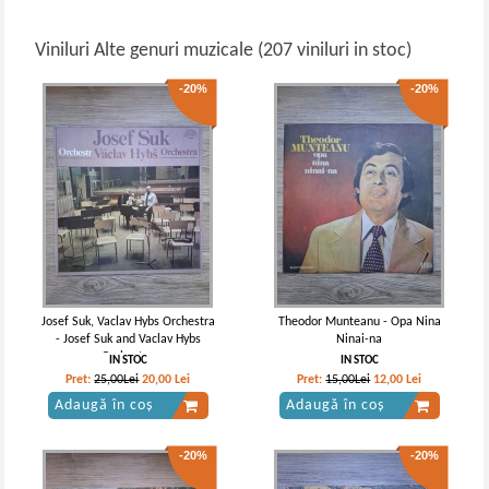
Viniluri Alte genuri muzicale (207 viniluri in stoc)
-20%
-20%
Josef Suk, Vaclav Hybs Orchestra
Theodor Munteanu - Opa Nina
- Josef Suk and Vaclav Hybs
Ninai-na
Orchestra
IN STOC
IN STOC
Pret:
25,00Lei
20,00
Lei
Pret:
15,00Lei
12,00
Lei
Adaugă în coș
Adaugă în coș
-20%
-20%