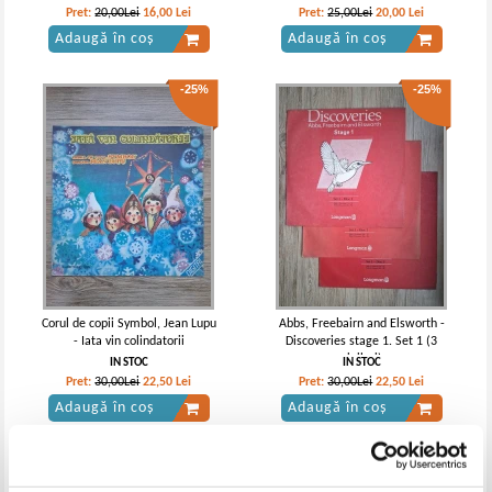
Pret:
20,00Lei
16,00
Lei
Pret:
25,00Lei
20,00
Lei
Adaugă în coș
Adaugă în coș
-25%
-25%
Corul de copii Symbol, Jean Lupu
Abbs, Freebairn and Elsworth -
- Iata vin colindatorii
Discoveries stage 1. Set 1 (3
viniluri)
IN STOC
IN STOC
Pret:
30,00Lei
22,50
Lei
Pret:
30,00Lei
22,50
Lei
Adaugă în coș
Adaugă în coș
-25%
-30%