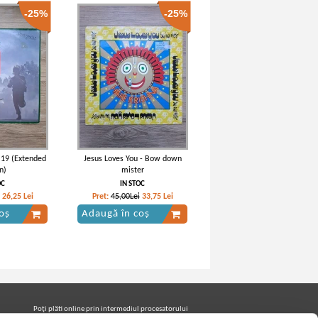
-25%
-25%
 19 (Extended
Jesus Loves You - Bow down
n)
mister
OC
IN STOC
26,25
Lei
Pret:
45,00Lei
33,75
Lei
oș
Adaugă în coș
Poţi plăti online prin intermediul procesatorului