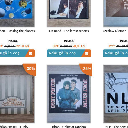
tion - Passing the planets
OK Band - The latest reports
Czeslaw Niemen -
IN STOC
IN STOC
IN ST
et:
30,00Lei
22,50
Lei
Pret:
25,00Lei
20,00
Lei
Pret:
45,00Lei
ugă în coș
Adaugă în coș
Adaugă în c
-30%
-25%
drian Enescu - Funky
Riton - Going at random
NLP - The new T