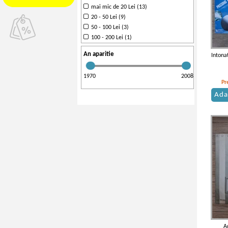
Supraphon(1)
mai mic de 20 Lei (13)
MCA Records(1)
20 - 50 Lei (9)
50 - 100 Lei (3)
100 - 200 Lei (1)
An aparitie
Intona
1970
2008
Pr
Ada
A