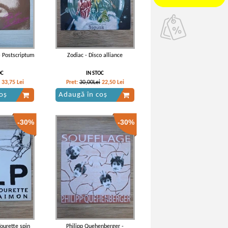
 Postscriptum
Zodiac - Disco alliance
OC
IN STOC
33,75
Lei
Pret:
30,00Lei
22,50
Lei
oș
Adaugă în coș
-30%
-30%
ourette spin
Philipp Quehenberger -