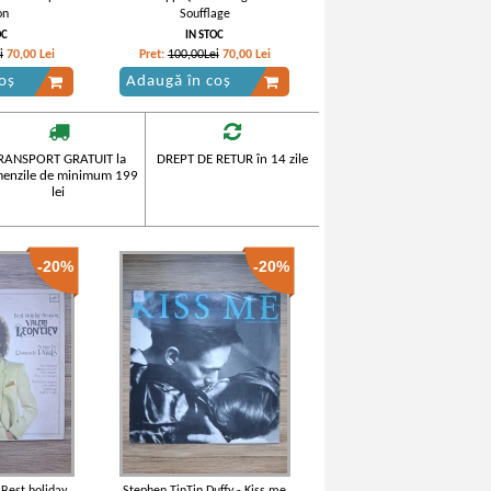
on
Soufflage
OC
IN STOC
i
70,00
Lei
Pret:
100,00Lei
70,00
Lei
oș
Adaugă în coș
RANSPORT GRATUIT la
DREPT DE RETUR în 14 zile
enzile de minimum 199
lei
-20%
-20%