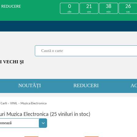
0
21
38
25
U REDUCERE
zile
ore
min
sec
 VECHI ŞI
NOUTĂȚI
REDUCERI
AC
 Carti
»
VINIL
»
Muzica Electronica
luri Muzica Electronica (25 viniluri in stoc)