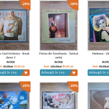
-20%
-30%
ic-Cord Orchestra - Break
Florian din Transilvania - Tainicul
Madonna - Lik
dance 2
vartej
IN STOC
IN STOC
IN ST
et:
20,00Lei
16,00
Lei
Pret:
120,00Lei
84,00
Lei
Pret:
90,00Lei
ugă în coș
Adaugă în coș
Adaugă în c
-25%
-20%