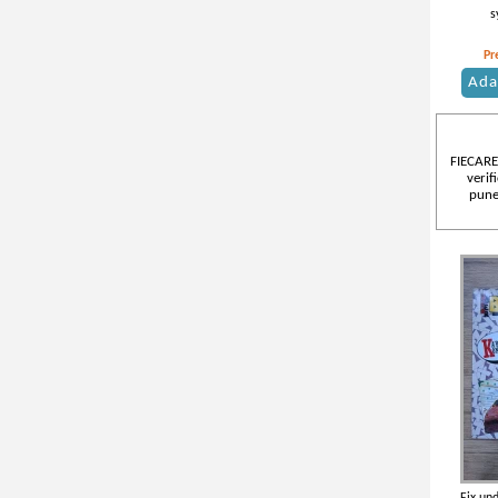
s
Pr
Ada
FIECARE
verif
pune