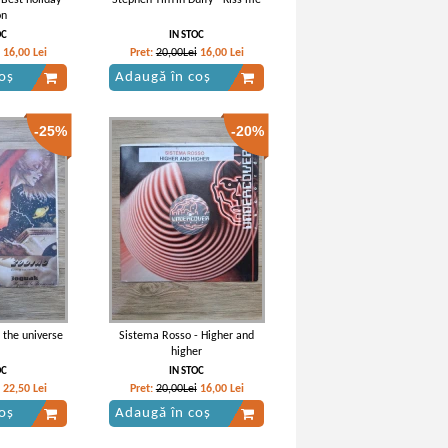
 Best holiday
Stephen TinTin Duffy - Kiss me
on
OC
IN STOC
16,00
Lei
Pret:
20,00Lei
16,00
Lei
oș
Adaugă în coș
-25%
-20%
 the universe
Sistema Rosso - Higher and
higher
OC
IN STOC
22,50
Lei
Pret:
20,00Lei
16,00
Lei
oș
Adaugă în coș