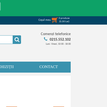
0
produse
Coşul meu
(
0,00
Lei
)
Comenzi telefonice
0215.552.102
Luni - Vineri, 10:00 - 18:00
HIZIȚII
CONTACT