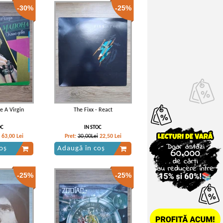
-30%
-25%
e A Virgin
The Fixx - React
OC
IN STOC
63,00
Lei
Pret:
30,00Lei
22,50
Lei
oș
Adaugă în coș
-25%
-25%