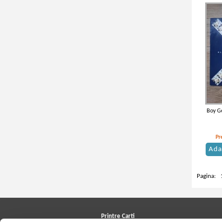
Boy Ge
Pr
Ada
Pagina:
Printre Carti