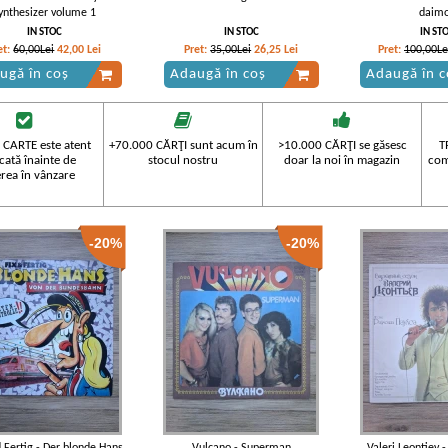
ynthesizer volume 1
daim
IN STOC
IN STOC
IN ST
et:
60,00Lei
42,00
Lei
Pret:
35,00Lei
26,25
Lei
Pret:
100,00Le
ugă în coș
Adaugă în coș
Adaugă în c
 CARTE este atent
+70.000 CĂRŢI sunt acum în
>10.000 CĂRŢI se găsesc
T
icată înainte de
stocul nostru
doar la noi în magazin
com
rea în vânzare
-20%
-20%