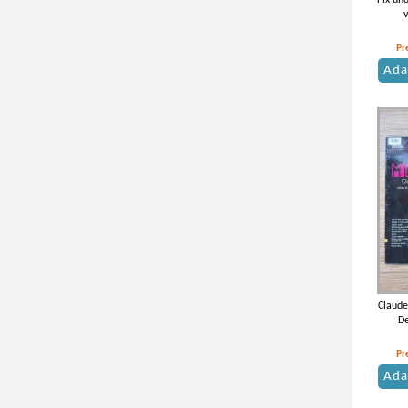
Fix un
Pr
Ada
Claude
De
Pr
Ada