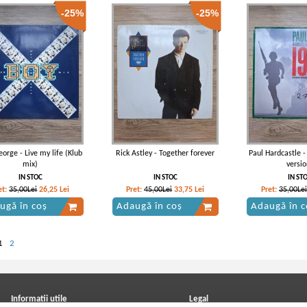
-25%
-25%
orge - Live my life (Klub
Rick Astley - Together forever
Paul Hardcastle -
mix)
versio
IN STOC
IN STOC
IN ST
et:
35,00Lei
26,25
Lei
Pret:
45,00Lei
33,75
Lei
Pret:
35,00Lei
ugă în coș
Adaugă în coș
Adaugă în c
1
2
Informatii utile
Legal