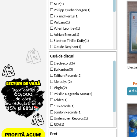
NLP(1)
Philipp Quehenberger(1)
Fix und Fertig(1)
Vulcano(1)
Valeri Leontiev(1)
Adrian Enescu(1)
Stephen TinTin Duffy(1)
Claude Denjean(1)
Electric Cord(1)
Casă de discuri
Doru Danciu(1)
Electrecord(6)
Electric-Cord Orchestra(1)
Electr
Balkanton(3)
Sistema Rosso(1)
Taliban Records(2)
Boy George(1)
Melodiya(2)
Rick Astley(1)
Pr
Virgin(2)
Paul Hardcastle(1)
Ada
Polskie Nagrania Muza(2)
Jesus Loves You(1)
Teldec(1)
OK Band(1)
10 Records(1)
Intonation(1)
London Records(1)
Florian din Transilvania(1)
Undercover Records(1)
The Fixx(1)
RCA(1)
Madonna(1)
Chrysalis(1)
Basspace(1)
Pret