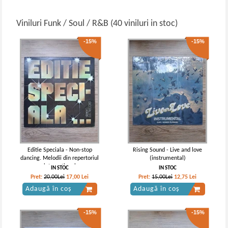
Viniluri Funk / Soul / R&B (40 viniluri in stoc)
-15%
-15%
Editie Speciala - Non-stop
Rising Sound - Live and love
dancing. Melodii din repertoriul
(instrumental)
international
IN STOC
IN STOC
Pret:
20,00Lei
17,00
Lei
Pret:
15,00Lei
12,75
Lei
Adaugă în coș
Adaugă în coș
-15%
-15%