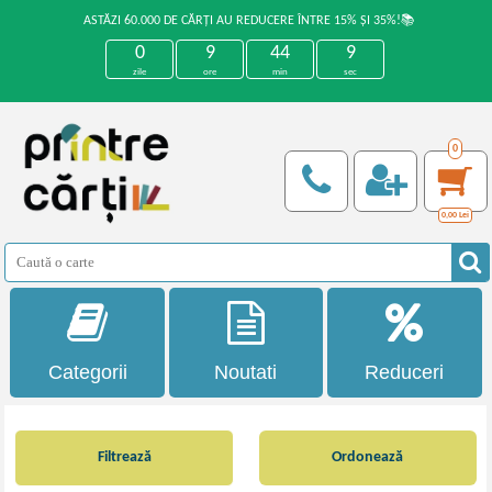
ASTĂZI 60.000 DE CĂRȚI AU REDUCERE ÎNTRE 15% ȘI 35%!📚
0
9
44
8
zile
ore
min
sec
0
0,00
Lei
Categorii
Noutati
Reduceri
Filtrează
Ordonează