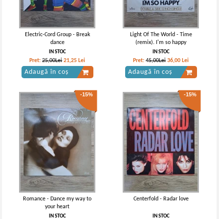
Electric-Cord Group - Break
Light Of The World - Time
dance
(remix). I'm so happy
IN STOC
IN STOC
Pret:
25,00Lei
21,25
Lei
Pret:
45,00Lei
36,00
Lei
Adaugă în coș
Adaugă în coș
-15%
-15%
Romance - Dance my way to
Centerfold - Radar love
your heart
IN STOC
IN STOC