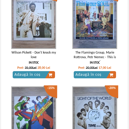
Wilson Pickett - Don't knock my
The Flamingo Group, Marie
love
Rottrova, Petr Nemec - This is
our soul
IN STOC
IN STOC
Pret:
35,00Lei
28,00
Lei
Pret:
20,00Lei
17,00
Lei
Adaugă în coș
Adaugă în coș
-15%
-20%