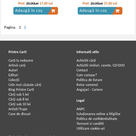
Pret:
20,00Lei
17,00
Lei
Pret:
20,00Lei
17,00
Lei
Adaugă în coș
Adaugă în coș
Pagina:
1
2
Printre Carti
Informatii utile
Carți la reducere
Achizitii cărți
Arhivă carți
Achizitii viniluri, casete, CD/DVD
Autori
Contact
Edituri
Cum cumpar?
Colecții
Politica de livrare
Cele mai căutate cărți
Retur comenzi
Blog Printre Carti
Angajari - Cariere
Cărţi sub 5 lei
Cărţi sub 8 lei
Legal
Cărţi sub 10 lei
Artiști/Trupe
ANPC
Case de discuri
Soluționarea online a litigiilor
Politica de confidentialitate
Termeni si conditii
Utilizare cookie-uri