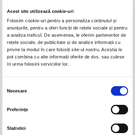
Acest site utilizează cookie-uri
Folosim cookie-uri pentru a personaliza conținutul și
anunțurile, pentru a oferi funcții de rețele sociale și pentru
a analiza traficul. De asemenea, le oferim partenerilor de
rețele sociale, de publicitate și de analize informații cu
privire la modul în care folosiți site-ul nostru. Aceștia le
Deja - Serious
Gloria Gaynor - I have a right
pot combina cu alte informații oferite de dvs. sau culese
în urma folosirii serviciilor lor.
IN STOC
IN STOC
Pret:
20,00Lei
17,00
Lei
Pret:
70,00Lei
52,50
Lei
Adaugă în coș
Adaugă în coș
Selecția
Necesare
consimțământului
-20%
-20%
Preferinţe
Statistici