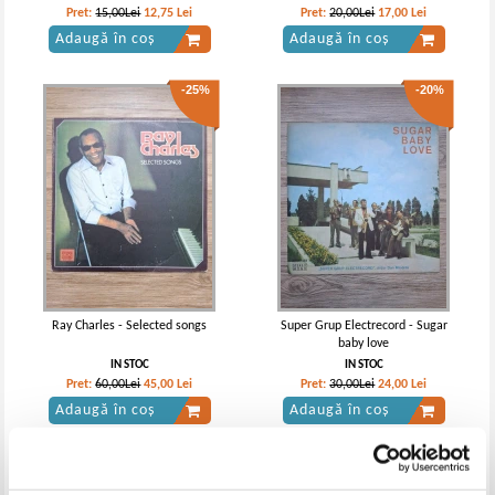
Pret:
15,00Lei
12,75
Lei
Pret:
20,00Lei
17,00
Lei
Adaugă în coș
Adaugă în coș
-25%
-20%
Ray Charles - Selected songs
Super Grup Electrecord - Sugar
baby love
IN STOC
IN STOC
Pret:
60,00Lei
45,00
Lei
Pret:
30,00Lei
24,00
Lei
Adaugă în coș
Adaugă în coș
-15%
-25%