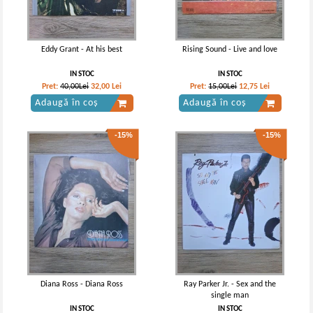
Eddy Grant - At his best
Rising Sound - Live and love
IN STOC
IN STOC
Pret:
40,00Lei
32,00
Lei
Pret:
15,00Lei
12,75
Lei
Adaugă în coș
Adaugă în coș
-15%
-15%
Diana Ross - Diana Ross
Ray Parker Jr. - Sex and the
single man
IN STOC
IN STOC