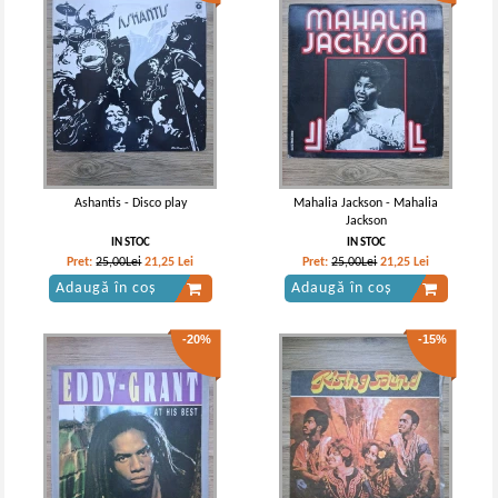
Ashantis - Disco play
Mahalia Jackson - Mahalia
Jackson
IN STOC
IN STOC
Pret:
25,00Lei
21,25
Lei
Pret:
25,00Lei
21,25
Lei
Adaugă în coș
Adaugă în coș
-20%
-15%