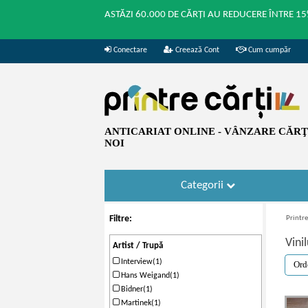
ASTĂZI 60.000 DE CĂRȚI AU REDUCERE ÎNTRE 15
Conectare
Creează Cont
Cum cumpăr
ANTICARIAT ONLINE - VÂNZARE CĂRŢI
NOI
Categorii
Filtre:
Printre
Vinil
Artist / Trupă
Interview(1)
Hans Weigand(1)
Bidner(1)
Martinek(1)