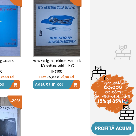
Big Oceans
Hans Weigand, Bidner, Martinek
- It's getting cold in NYC
OC
IN STOC
24,00
Lei
Pret:
35,00Lei
28,00
Lei
oș
Adaugă în coș
-20%