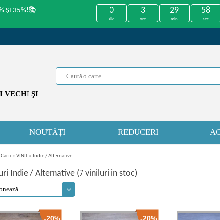
0
3
29
57
% ȘI 35%!📚
zile
ore
min
sec
 VECHI ŞI
NOUTĂȚI
REDUCERI
AC
 Carti
»
VINIL
»
Indie / Alternative
uri Indie / Alternative (7 viniluri in stoc)
-20%
-20%