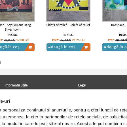
en They Couldnt Hang -
Chiefs of relief - Chiefs of relief
Basspace -
Silver town
IN STOC
IN STOC
IN ST
et:
20,00Lei
17,00
Lei
Pret:
25,00Lei
21,25
Lei
Pret:
40,00Lei
ugă în coș
Adaugă în coș
Adaugă în c
1
Informatii utile
Legal
ANPC
Achizitii cărți
Achizitii viniluri, casete, CD/DVD
Soluționarea online a litigiilor
ie-uri
Contact
Politica de confidentialitate
Cum cumpar?
Termeni si conditii
personaliza conținutul și anunțurile, pentru a oferi funcții de rețe
Politica de livrare
Utilizare cookie-uri
De asemenea, le oferim partenerilor de rețele sociale, de publicitat
Retur comenzi
Angajari - Cariere
e la modul în care folosiți site-ul nostru. Aceștia le pot combina c