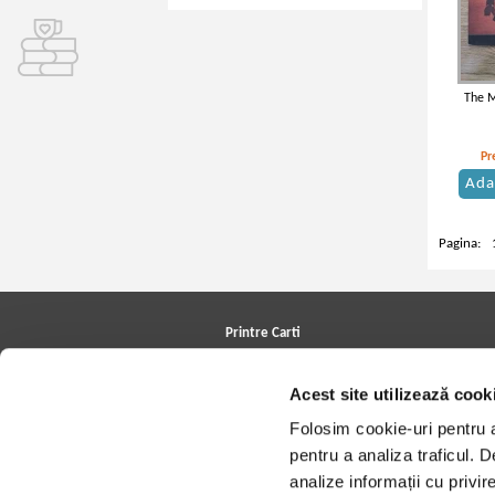
The M
Pr
Ada
Pagina:
Printre Carti
Carți la reducere
Arhivă carți
Acest site utilizează cook
Autori
Edituri
Folosim cookie-uri pentru a 
Colecții
pentru a analiza traficul. 
Cele mai căutate cărți
Blog Printre Carti
analize informații cu privir
Cărţi sub 5 lei