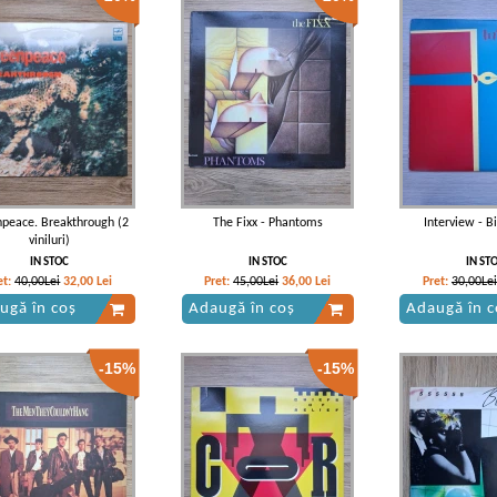
peace. Breakthrough (2
The Fixx - Phantoms
Interview - 
viniluri)
IN STOC
IN STOC
IN ST
et:
40,00Lei
32,00
Lei
Pret:
45,00Lei
36,00
Lei
Pret:
30,00Lei
ugă în coș
Adaugă în coș
Adaugă în c
-15%
-15%