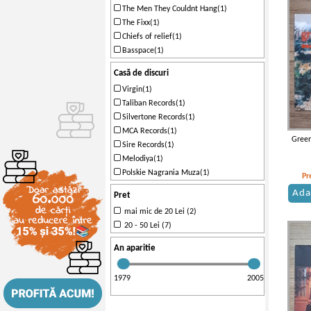
The Men They Couldnt Hang(1)
The Fixx(1)
Chiefs of relief(1)
Basspace(1)
Casă de discuri
Virgin(1)
Taliban Records(1)
Silvertone Records(1)
MCA Records(1)
Green
Sire Records(1)
Melodiya(1)
Polskie Nagrania Muza(1)
Pr
Ada
Pret
mai mic de 20 Lei (2)
20 - 50 Lei (7)
An aparitie
1979
2005