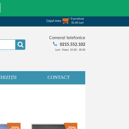
0
produse
Coşul meu
(
0,00
Lei
)
Comenzi telefonice
0215.552.102
Luni - Vineri, 10:00 - 18:00
HIZIȚII
CONTACT
-20%
-20%