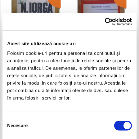
Acest site utilizează cookie-uri
Folosim cookie-uri pentru a personaliza conținutul și
anunțurile, pentru a oferi funcții de rețele sociale și pentru
N. Iorga - Istoria literaturii
Alexandra Indries - Sporind a
a analiza traficul. De asemenea, le oferim partenerilor de
romanesti contemporane
lumii taina. Verbul in poezia lui
(volumul 2)
Lucian Blaga
rețele sociale, de publicitate și de analize informații cu
Pret:
18,00Lei
7,20
Lei
Pret:
15,00Lei
7,50
Lei
Adaugă în coș
Adaugă în coș
privire la modul în care folosiți site-ul nostru. Aceștia le
pot combina cu alte informații oferite de dvs. sau culese
în urma folosirii serviciilor lor.
-35%
-30%
Selecția
Necesare
consimțământului