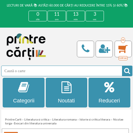
LECTURI DE VARĂ 📚 ASTĂZI 60.000 DE CĂRȚI AU REDUCERE ÎNTRE 15% ȘI 60%!📚
0
11
13
3
zile
ore
min
sec
0
0,00
Lei
Categorii
Noutati
Reduceri
Printre Carti
»
Literatura si critica
»
Literatura romana
»
Istorie si critica literara
»
Nicolae
Iorga - Evocari din literatura universala