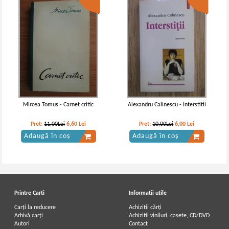
Mircea Tomus - Carnet critic
Alexandru Calinescu - Interstitii
Pret:
11,00Lei
6,60
Lei
Pret:
10,00Lei
6,00
Lei
Adaugă în coș
Adaugă în coș
Printre Carti
Informatii utile
Carți la reducere
Achizitii cărți
Arhivă carți
Achizitii viniluri, casete, CD/DVD
Autori
Contact