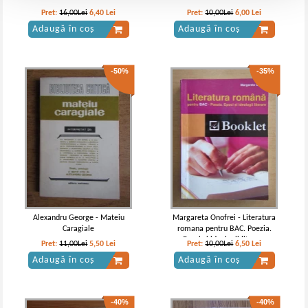
Pret:
16,00Lei
6,40
Lei
Pret:
10,00Lei
6,00
Lei
Adaugă în coș
Adaugă în coș
-50%
-35%
Alexandru George - Mateiu
Margareta Onofrei - Literatura
Caragiale
romana pentru BAC. Poezia.
Epoci si ideologii literare
Pret:
11,00Lei
5,50
Lei
Pret:
10,00Lei
6,50
Lei
Adaugă în coș
Adaugă în coș
-40%
-40%