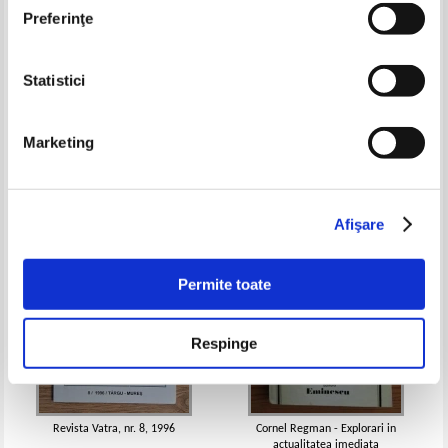
Preferinţe
Statistici
Stefania Popescu - Gramatica
Vasile Sandu - Opera lui Ion
practica a limbii romane (editia
Pillat. Studiu si comentarii
1995)
Pret:
14,00Lei
9,10
Lei
Pret:
12,00Lei
8,40
Lei
Marketing
Adaugă în coș
Adaugă în coș
-60%
-40%
Afişare
Permite toate
Respinge
Revista Vatra, nr. 8, 1996
Cornel Regman - Explorari in
actualitatea imediata