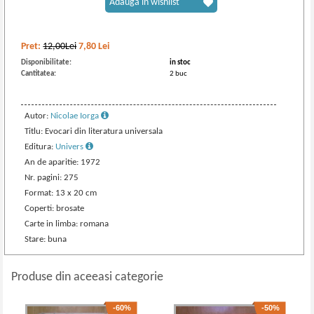
Adaugă în wishlist
Pret:
12,00Lei
7,80
Lei
Disponibilitate:
in stoc
Cantitatea:
2 buc
Autor:
Nicolae Iorga
Titlu: Evocari din literatura universala
Editura:
Univers
An de aparitie: 1972
Nr. pagini: 275
Format: 13 x 20 cm
Coperti: brosate
Carte in limba: romana
Stare: buna
Produse din aceeasi categorie
-60%
-50%