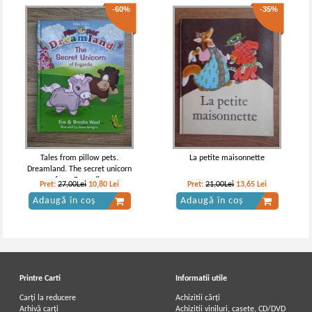
-60%
-35%
Tales from pillow pets.
La petite maisonnette
Dreamland. The secret unicorn
from Engardia
Pret:
27,00Lei
10,80
Lei
Pret:
21,00Lei
13,65
Lei
Adaugă în coș
Adaugă în coș
Printre Carti
Informatii utile
Carți la reducere
Achizitii cărți
Arhivă carți
Achizitii viniluri, casete, CD/DVD