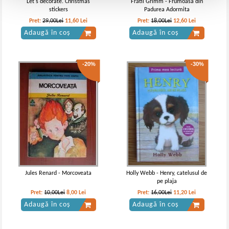
Let's decorate. Christmas
Fratii Grimm - Frumoasa din
stickers
Padurea Adormita
Pret:
29,00Lei
11,60
Lei
Pret:
18,00Lei
12,60
Lei
Adaugă în coș
Adaugă în coș
-20%
-30%
Jules Renard - Morcoveata
Holly Webb - Henry, catelusul de
pe plaja
Pret:
10,00Lei
8,00
Lei
Pret:
16,00Lei
11,20
Lei
Adaugă în coș
Adaugă în coș