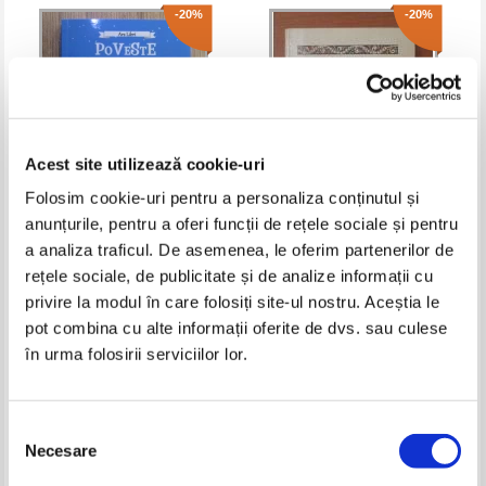
-20%
-20%
Acest site utilizează cookie-uri
Folosim cookie-uri pentru a personaliza conținutul și
anunțurile, pentru a oferi funcții de rețele sociale și pentru
Charles Dickens - Poveste de
Ioan Slavici - Zana zorilor
a analiza traficul. De asemenea, le oferim partenerilor de
Craciun
rețele sociale, de publicitate și de analize informații cu
Pret:
14,00Lei
11,20
Lei
Pret:
12,00Lei
9,60
Lei
privire la modul în care folosiți site-ul nostru. Aceștia le
Adaugă în coș
Adaugă în coș
pot combina cu alte informații oferite de dvs. sau culese
în urma folosirii serviciilor lor.
-50%
-20%
Selecția
Necesare
consimțământului