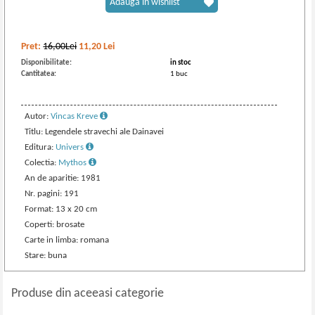
Adaugă în wishlist
Pret:
16,00Lei
11,20
Lei
Disponibilitate:
in stoc
Cantitatea:
1 buc
Autor:
Vincas Kreve
Titlu: Legendele stravechi ale Dainavei
Editura:
Univers
Colectia:
Mythos
An de aparitie: 1981
Nr. pagini: 191
Format: 13 x 20 cm
Coperti: brosate
Carte in limba: romana
Stare: buna
Produse din aceeasi categorie