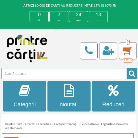
ASTĂZI 60.000 DE CĂRȚI AU REDUCERE ÎNTRE 15% ȘI 60%!📚
0
7
24
13
zile
ore
min
sec
0
0,00
Lei
Categorii
Noutati
Reduceri
Printre Carti
»
Literatura si critica
»
Carti pentru copii
»
Vincas Kreve - Legendele stravechi
ale Dainavei