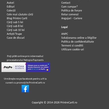
Autori
Contact
Edituri
Cum cumpar?
Colecții
Politica de livrare
Cele mai căutate cărți
Retur comenzi
Blog Printre Carti
Angajari - Cariere
Cărţi sub 5 lei
Cărţi sub 8 lei
Legal
Cărţi sub 10 lei
Artiști/Trupe
ANPC
Case de discuri
Soluționarea online a litigiilor
Politica de confidentialitate
Termeni si conditii
Utilizare cookie-uri
Poţi plăti online prin intermediul
procesatorului Netopia Payments
Urmăreşte-ne pe facebook pentru a fi la
curent cu promoţiile PrintreCarti.ro
Copyright © 2014-2026
PrintreCarti.ro