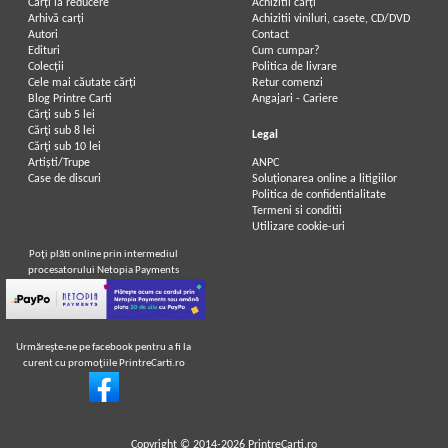
Carți la reducere
Achizitii cărți
Arhivă carți
Achizitii viniluri, casete, CD/DVD
Autori
Contact
Edituri
Cum cumpar?
Colecții
Politica de livrare
Cele mai căutate cărți
Retur comenzi
Blog Printre Carti
Angajari - Cariere
Cărţi sub 5 lei
Cărţi sub 8 lei
Legal
Cărţi sub 10 lei
Artiști/Trupe
ANPC
Case de discuri
Soluționarea online a litigiilor
Politica de confidentialitate
Termeni si conditii
Utilizare cookie-uri
Poţi plăti online prin intermediul
procesatorului Netopia Payments
Urmăreşte-ne pe facebook pentru a fi la
curent cu promoţiile PrintreCarti.ro
Copyright © 2014-2026
PrintreCarti.ro