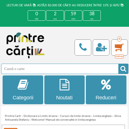
LECTURI DE VARĂ 📚 ASTĂZI 60.000 DE CĂRȚI AU REDUCERE ÎNTRE 15% ȘI 60%!📚
0
2
59
38
zile
ore
min
sec
0
0,00
Lei
Categorii
Noutati
Reduceri
Printre Carti
»
Dictionare si Limbi straine
»
Cursuri de limbi straine
»
Limba engleza
»
Alina
Antoanela Stefaniu - Welcome! Manual de conversatie in limba engleza