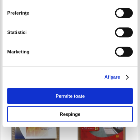
Preferinţe
Statistici
Darron Michael Board, Leonard
Start English. Aventura urbana
Miron - Passport 2 Europe. Curs
Marketing
de limba engleza pentru
Pret:
25,00Lei
15,00
Lei
Pret:
17,00Lei
10,20
Lei
incepatori
Adaugă în coș
Adaugă în coș
Afişare
-60%
-20%
Permite toate
Respinge