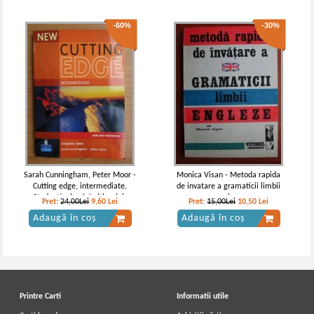
-60%
-30%
Sarah Cunningham, Peter Moor -
Monica Visan - Metoda rapida
Cutting edge, intermediate.
de invatare a gramaticii limbii
Student` s book (with mini-
engleze
Pret:
24,00Lei
9,60
Lei
Pret:
15,00Lei
10,50
Lei
dictionary)
Adaugă în coș
Adaugă în coș
Printre Carti
Informatii utile