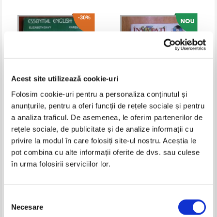
-30%
Acest site utilizează cookie-uri
Folosim cookie-uri pentru a personaliza conținutul și
anunțurile, pentru a oferi funcții de rețele sociale și pentru
a analiza traficul. De asemenea, le oferim partenerilor de
Elizabeth Davy - Exercitii pentru
Florin Musat - Invatati engleza
rețele sociale, de publicitate și de analize informații cu
testul Toefl
rapid
privire la modul în care folosiți site-ul nostru. Aceștia le
Pret:
13,00Lei
9,10
Lei
Pret:
15,00
Lei
Adaugă în coș
Adaugă în coș
pot combina cu alte informații oferite de dvs. sau culese
în urma folosirii serviciilor lor.
-40%
-40%
Selecția
Necesare
consimțământului