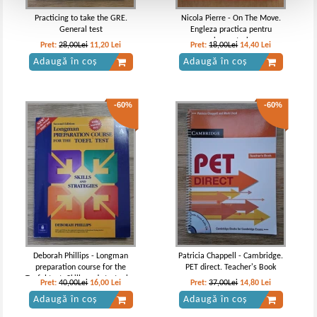
Practicing to take the GRE.
Nicola Pierre - On The Move.
General test
Engleza practica pentru
incepatori
Pret:
28,00Lei
11,20
Lei
Pret:
18,00Lei
14,40
Lei
Adaugă în coș
Adaugă în coș
-60%
-60%
Deborah Phillips - Longman
Patricia Chappell - Cambridge.
preparation course for the
PET direct. Teacher's Book
Toefel test. Skills and strategies
Pret:
40,00Lei
16,00
Lei
Pret:
37,00Lei
14,80
Lei
(editia a doua, volumul A)
Adaugă în coș
Adaugă în coș