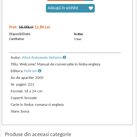
Adaugă în wishlist
Pret:
16,00Lei
12,80
Lei
Disponibilitate:
in stoc
Cantitatea:
1 buc
Autor:
Alina Antoanela Stefaniu
Titlu: Welcome! Manual de conversatie in limba engleza
Editura:
Polirom
An de aparitie: 2005
Nr. pagini: 221
Format: 16 x 24 cm
Coperti: brosate
Carte in limba: romana si engleza
Stare: buna
Produse din aceeasi categorie