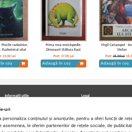
 Pisicile razboinice,
Prima mea enciclopedie.
Virgil Carianopol - Arc
. Razboinicul uitat
Dinozaurii (Editura Rao)
Stefan
t:
23,00
Lei
Pret:
17,00
Lei
Pret:
26,00Lei
18,
în coș
Adaugă în coș
Adaugă în coș
Informatii utile
Legal
ANPC
Achizitii cărți
ie-uri
Achizitii viniluri, casete, CD/DVD
Soluționarea online a litigiilor
Contact
Politica de confidentialitate
personaliza conținutul și anunțurile, pentru a oferi funcții de rețe
Cum cumpar?
Termeni si conditii
Politica de livrare
Utilizare cookie-uri
De asemenea, le oferim partenerilor de rețele sociale, de publicitat
Retur comenzi