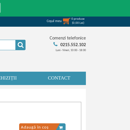
0
produse
Coşul meu
(
0,00
Lei
)
Comenzi telefonice
0215.552.102
Luni - Vineri, 10:00 - 18:00
HIZIȚII
CONTACT
Adaugă în coș