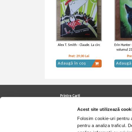
Alex T. Smith - Claude. La circ
Erin Hunter -
volumul 23
Pret:
29,00
Lei
Pre
Adaugă în coș
Adaugă 
Printre Carti
Carți la reducere
Acest site utilizează cook
Arhivă carți
Autori
Folosim cookie-uri pentru a 
Edituri
Colecții
pentru a analiza traficul. 
Cele mai căutate cărți