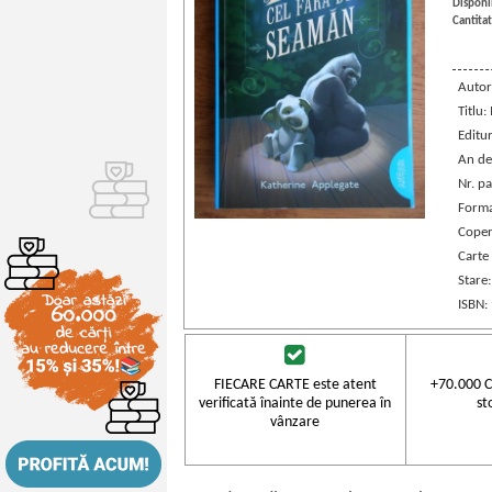
Disponib
Cantitat
Autor
Titlu:
Editu
An de
Nr. pa
Forma
Coper
Carte
Stare
ISBN:
FIECARE CARTE este atent
+70.000 C
verificată înainte de punerea în
st
vânzare