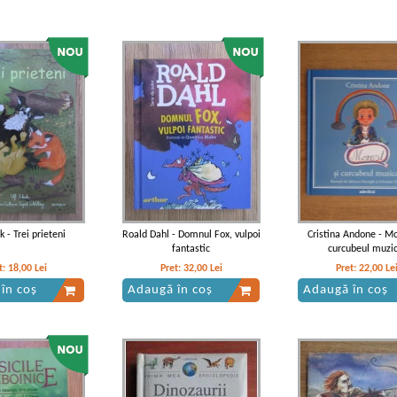
k - Trei prieteni
Roald Dahl - Domnul Fox, vulpoi
Cristina Andone - Mo
fantastic
curcubeul muzic
t:
18,00
Lei
Pret:
32,00
Lei
Pret:
22,00
Le
în coș
Adaugă în coș
Adaugă în coș