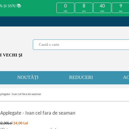
0
8
40
9
% ȘI 35%!📚
zile
ore
min
sec
 VECHI ŞI
NOUTĂȚI
REDUCERI
AC
pplegate - Ivan cel fara de seaman
. Applegate
-
Ivan cel fara de seaman
32,00Lei
24,00
Lei