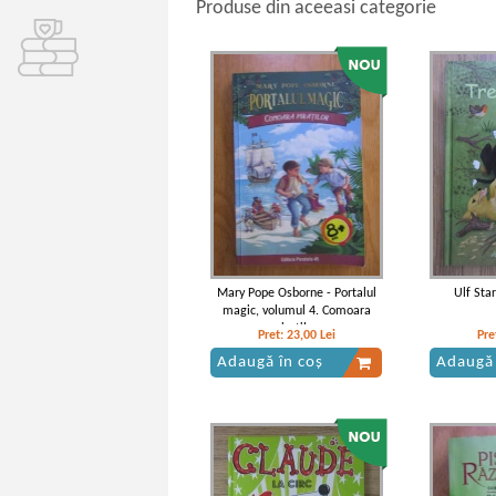
Produse din aceeasi categorie
Mary Pope Osborne - Portalul
Ulf Star
magic, volumul 4. Comoara
piratilor
Pret:
23,00
Lei
Pre
Adaugă în coș
Adaugă 