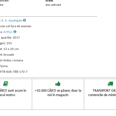
ilitate:
in stoc
ea:
stoc suficient
:
K. A. Applegate
 Ivan cel fara de seaman
ra:
Arthur
 aparitie: 2017
gini: 292
t: 13 x 20 cm
ti: brosate
 in limba: romana
: buna
 978-606-788-170-7
ĂRŢI sunt acum în
>10.000 CĂRŢI se găsesc doar la
TRANSPORT GRA
ocul nostru
noi în magazin
comenzile de mini