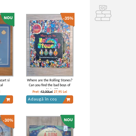
-35%
zart si
Where are the Rolling Stones?
al
Can you find the bad boys of
rock'n'roll?
i
Pret:
43,00Lei
27,95
Lei
Adaugă în coș
-30%