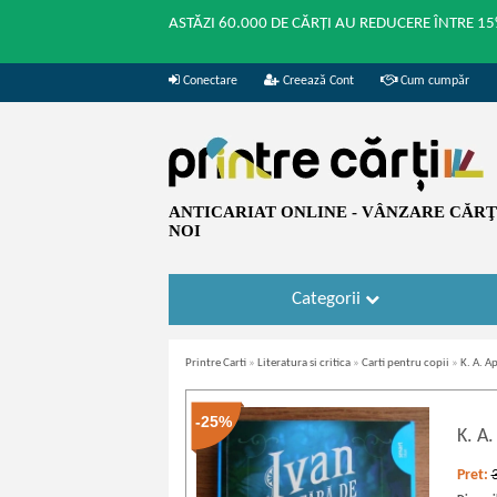
ASTĂZI 60.000 DE CĂRȚI AU REDUCERE ÎNTRE 15
Conectare
Creează Cont
Cum cumpăr
ANTICARIAT ONLINE - VÂNZARE CĂRŢI
NOI
Categorii
Printre Carti
»
Literatura si critica
»
Carti pentru copii
»
K. A. A
-25%
K. A
Pret: