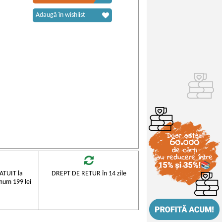
Adaugă în wishlist
TUIT la
DREPT DE RETUR în 14 zile
mum 199 lei