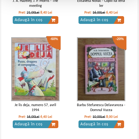
J. A. Hazeley, J. P. Morris - The
Elisaveta Novac - Copiii lui lerui
meeting
ler
Pret:
21,00Lei
8,40
Lei
Pret:
16,00Lei
6,40
Lei
Adaugă în coș
Adaugă în coș
-60%
-20%
Je lis deja, numero 57, avril
Barbu Stefanescu Delavrancea -
1994
Domnul Vucea
Pret:
16,00Lei
6,40
Lei
Pret:
10,00Lei
8,00
Lei
Adaugă în coș
Adaugă în coș