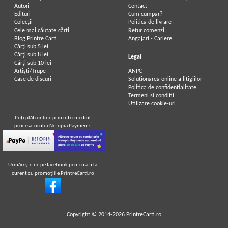
Autori
Contact
Edituri
Cum cumpar?
Colecții
Politica de livrare
Cele mai căutate cărți
Retur comenzi
Blog Printre Carti
Angajari - Cariere
Cărţi sub 5 lei
Cărţi sub 8 lei
Legal
Cărţi sub 10 lei
Artiști/Trupe
ANPC
Case de discuri
Soluționarea online a litigiilor
Politica de confidentialitate
Termeni si conditii
Utilizare cookie-uri
Poţi plăti online prin intermediul
procesatorului Netopia Payments
Urmăreşte-ne pe facebook pentru a fi la
curent cu promoţiile PrintreCarti.ro
Copyright © 2014-2026
PrintreCarti.ro