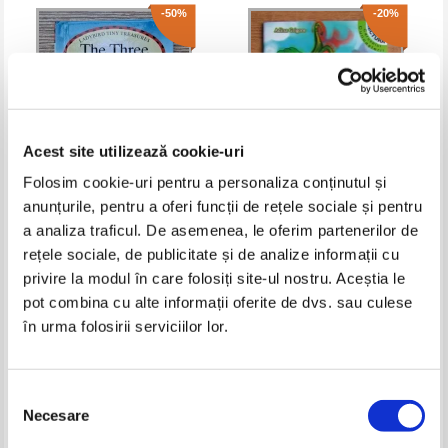
-50%
-20%
Acest site utilizează cookie-uri
Folosim cookie-uri pentru a personaliza conținutul și
anunțurile, pentru a oferi funcții de rețele sociale și pentru
The three little pigs (repovestita
Adina Grigore - Pe aripile
a analiza traficul. De asemenea, le oferim partenerilor de
de Joan Stimson)
cuvintelor
rețele sociale, de publicitate și de analize informații cu
Pret:
16,00Lei
8,00
Lei
Pret:
10,00Lei
8,00
Lei
privire la modul în care folosiți site-ul nostru. Aceștia le
Adaugă în coș
Adaugă în coș
pot combina cu alte informații oferite de dvs. sau culese
în urma folosirii serviciilor lor.
-40%
-30%
Selecția
Necesare
consimțământului