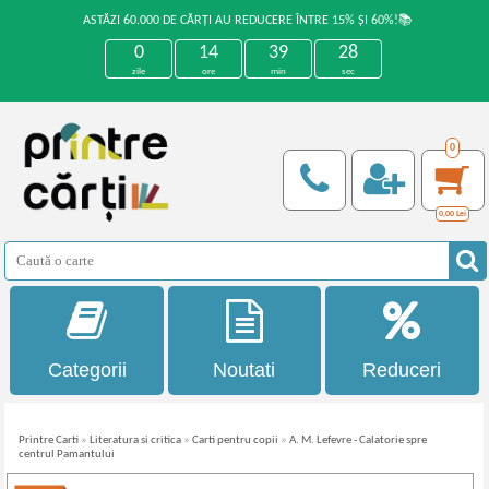
ASTĂZI 60.000 DE CĂRȚI AU REDUCERE ÎNTRE 15% ȘI 60%!📚
0
14
39
28
zile
ore
min
sec
0
0,00
Lei
Categorii
Noutati
Reduceri
Printre Carti
»
Literatura si critica
»
Carti pentru copii
»
A. M. Lefevre - Calatorie spre
centrul Pamantului