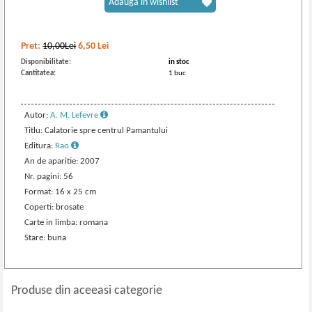
Adaugă în wishlist
Pret:
10,00Lei
6,50
Lei
Disponibilitate:
in stoc
Cantitatea:
1 buc
Autor:
A. M. Lefevre
Titlu: Calatorie spre centrul Pamantului
Editura:
Rao
An de aparitie: 2007
Nr. pagini: 56
Format: 16 x 25 cm
Coperti: brosate
Carte in limba: romana
Stare: buna
Produse din aceeasi categorie