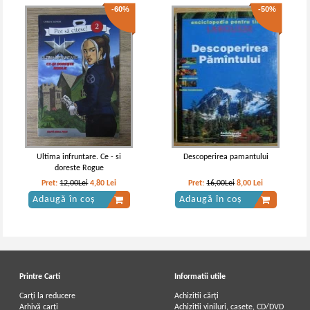
-60%
-50%
Ultima infruntare. Ce - si
Descoperirea pamantului
doreste Rogue
Pret:
12,00Lei
4,80
Lei
Pret:
16,00Lei
8,00
Lei
Adaugă în coș
Adaugă în coș
Printre Carti
Informatii utile
Carți la reducere
Achizitii cărți
Arhivă carți
Achizitii viniluri, casete, CD/DVD