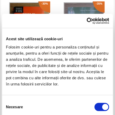
-30%
-35%
Acest site utilizează cookie-uri
Folosim cookie-uri pentru a personaliza conținutul și
anunțurile, pentru a oferi funcții de rețele sociale și pentru
V. Smirnov - Cours de
Georg Michael Ionescu - Calculul
a analiza traficul. De asemenea, le oferim partenerilor de
mathematiques superieures
tensorial pentru stiintele
rețele sociale, de publicitate și de analize informații cu
(volumul 2)
ingineresti
Pret:
34,00Lei
23,80
Lei
Pret:
40,00Lei
26,00
Lei
privire la modul în care folosiți site-ul nostru. Aceștia le
Adaugă în coș
Adaugă în coș
pot combina cu alte informații oferite de dvs. sau culese
în urma folosirii serviciilor lor.
-60%
-35%
Selecția
Necesare
consimțământului