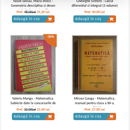
Vasile Iancau, Maria Imecs -
Gheorghe Siretchi - Calcul
Geometria descriptiva si desen
diferential si integral (2 volume)
tehnic de constructii
Pret:
48,00Lei
31,20
Lei
Pret:
40,00
Lei
Adaugă în coș
Adaugă în coș
-30%
Valeriu Mangu - Matematica.
Mircea Ganga - Matematica,
Subiecte date la concursurile de
manual pentru clasa a XII-a,
admitere in invatamantul
profil M2
Pret:
32,00Lei
22,40
Lei
Pret:
27,00
Lei
superior din Romania
Adaugă în coș
Adaugă în coș