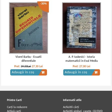
-30%
Viorel Barbu - Ecuatii
A. P. Iuskevici - Istoria
diferentiale
matematicii in Evul Mediu
Pret:
39,00Lei
27,30
Lei
Pret:
27,00
Lei
Adaugă în coș
Adaugă în coș
Printre Carti
Informatii utile
Carți la reducere
Achizitii cărți
Arhivă carți
Achizitii viniluri, casete, CD/DVD