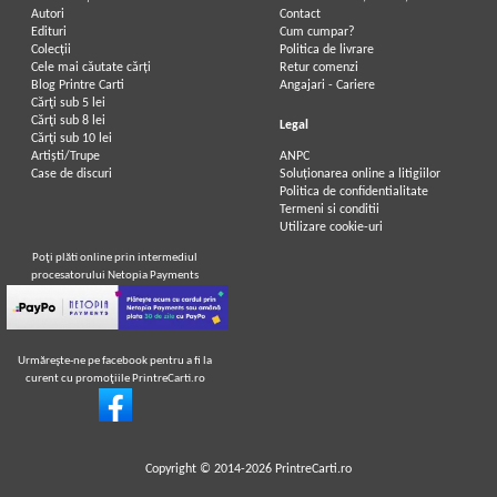
Autori
Contact
Edituri
Cum cumpar?
Colecții
Politica de livrare
Cele mai căutate cărți
Retur comenzi
Blog Printre Carti
Angajari - Cariere
Cărţi sub 5 lei
Cărţi sub 8 lei
Legal
Cărţi sub 10 lei
Artiști/Trupe
ANPC
Case de discuri
Soluționarea online a litigiilor
Politica de confidentialitate
Termeni si conditii
Utilizare cookie-uri
Poţi plăti online prin intermediul
procesatorului Netopia Payments
Urmăreşte-ne pe facebook pentru a fi la
curent cu promoţiile PrintreCarti.ro
Copyright © 2014-2026
PrintreCarti.ro