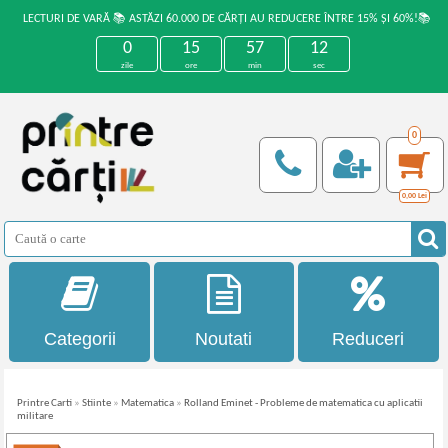
LECTURI DE VARĂ 📚 ASTĂZI 60.000 DE CĂRȚI AU REDUCERE ÎNTRE 15% ȘI 60%!📚
0
15
57
12
zile
ore
min
sec
0
0,00
Lei
Categorii
Noutati
Reduceri
Printre Carti
»
Stiinte
»
Matematica
»
Rolland Eminet - Probleme de matematica cu aplicatii
militare