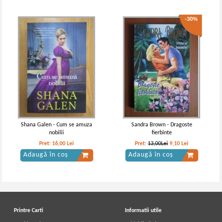
-30%
Shana Galen - Cum se amuza
Sandra Brown - Dragoste
nobilii
fierbinte
Pret:
16,00
Lei
Pret:
13,00Lei
9,10
Lei
Adaugă în coș
Adaugă în coș
Printre Carti
Informatii utile