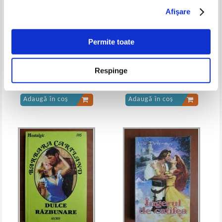
Afişare
Elizabeth Gage - Cutia Pandorei
Elizabeth Gage - Cutia Pandorei
(volumul 3)
(volumul 4)
IN STOC
IN STOC
Pret:
10,00Lei
4,00
Lei
Pret:
15,00Lei
6,00
Lei
Permite toate
Adaugă în coș
Adaugă în coș
Nora Roberts - Diamantele vin
Lauren Willig - Sotia engleza
Respinge
din cer
Pret:
16,00Lei
9,60
Lei
Pret:
17,00Lei
10,20
Lei
Adaugă în coș
Adaugă în coș
Elizabeth Gage - Cutia Pandorei
Elizabeth Gage - Cutia Pandorei
(volumul 2)