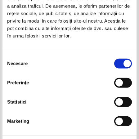
a analiza traficul. De asemenea, le oferim partenerilor de
-40%
rețele sociale, de publicitate și de analize informații cu
privire la modul în care folosiți site-ul nostru. Aceștia le
pot combina cu alte informații oferite de dvs. sau culese
în urma folosirii serviciilor lor.
Elizabeth Gage - Cutia Pandorei (2
Elizabeth Gage - Cutia Pandorei
volume)
(volumul 1)
IN STOC
IN STOC
Selecția
Pret:
13,00Lei
7,80
Lei
Pret:
10,00Lei
6,50
Lei
Necesare
consimțământului
Adaugă în coș
Adaugă în coș
Danielle Steel - Intre dragoste si
Lorena Lenn - Dragoste
Preferinţe
datorie
neasteptata
-60%
-60%
Pret:
12,00
Lei
Pret:
26,00Lei
15,60
Lei
Adaugă în coș
Adaugă în coș
Statistici
-40%
-40%
Marketing