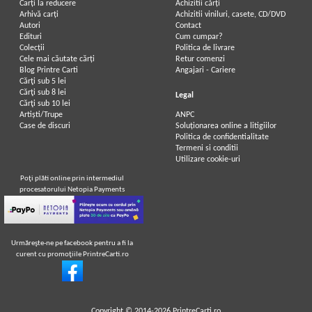
Carți la reducere
Achizitii cărți
Arhivă carți
Achizitii viniluri, casete, CD/DVD
Autori
Contact
Edituri
Cum cumpar?
Colecții
Politica de livrare
Cele mai căutate cărți
Retur comenzi
Blog Printre Carti
Angajari - Cariere
Cărţi sub 5 lei
Cărţi sub 8 lei
Legal
Cărţi sub 10 lei
Artiști/Trupe
ANPC
Case de discuri
Soluționarea online a litigiilor
Politica de confidentialitate
Termeni si conditii
Utilizare cookie-uri
Poţi plăti online prin intermediul
procesatorului Netopia Payments
Urmăreşte-ne pe facebook pentru a fi la
curent cu promoţiile PrintreCarti.ro
Copyright © 2014-2026
PrintreCarti.ro