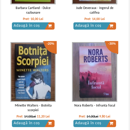
Barbara Cartland - Dulce
Jude Deveraux - Ingerul de
razbunare
catifea
Pret:
16,00
Lei
Pret:
14,00
Lei
Adaugă în coș
Adaugă în coș
-20%
-30%
Elizabeth Cage - Cutia Pandorei
Elizabeth Gage - Cutia pandorei
(volumul 2)
Minette Walters - Botnita
Nora Roberts - Infrunta focul
scorpiei
Pret:
14,00Lei
11,20
Lei
Pret:
14,00Lei
9,80
Lei
Adaugă în coș
Adaugă în coș