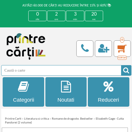
ASTĂZI 60.000 DE CĂRȚI AU REDUCERE ÎNTRE 15% ȘI 60%!📚
0
2
3
20
zile
ore
min
sec
0
0,00
Lei
Categorii
Noutati
Reduceri
Printre Carti
»
Literatura si critica
»
Romane de dragoste. Bestseller
»
Elizabeth Gage - Cutia
Pandorei (2 volume)