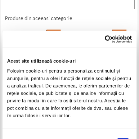
Produse din aceeasi categorie
-35%
-35%
Acest site utilizează cookie-uri
Folosim cookie-uri pentru a personaliza conținutul și
anunțurile, pentru a oferi funcții de rețele sociale și pentru
a analiza traficul. De asemenea, le oferim partenerilor de
rețele sociale, de publicitate și de analize informații cu
Marele Maestru de Sah Lew
Alfredo Tocildo - Su nombre es
privire la modul în care folosiți site-ul nostru. Aceștia le
Polugajewski
Raphael. Breve historia de un
pot combina cu alte informații oferite de dvs. sau culese
grand artista
Pret:
43,00Lei
27,95
Lei
Pret:
53,00Lei
34,45
Lei
în urma folosirii serviciilor lor.
Adaugă în coș
Adaugă în coș
Selecția
-35%
-35%