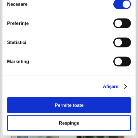
Necesare
consimțământului
Preferinţe
Statistici
Marketing
Vasile Stancu - Profesionistii
Ion Cristofor - Francofonie si
nostrii (volumul 5)
dialog
Pret:
50,00Lei
32,50
Lei
Pret:
37,00Lei
24,05
Lei
Adaugă în coș
Adaugă în coș
Afişare
-35%
-30%
Permite toate
Respinge