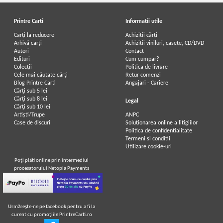
Printre Carti
Informatii utile
Carți la reducere
Achizitii cărți
Arhivă carți
Achizitii viniluri, casete, CD/DVD
Autori
Contact
Edituri
Cum cumpar?
Colecții
Politica de livrare
Cele mai căutate cărți
Retur comenzi
Blog Printre Carti
Angajari - Cariere
Cărţi sub 5 lei
Cărţi sub 8 lei
Legal
Cărţi sub 10 lei
Artiști/Trupe
ANPC
Case de discuri
Soluționarea online a litigiilor
Politica de confidentialitate
Termeni si conditii
Utilizare cookie-uri
Poţi plăti online prin intermediul
procesatorului Netopia Payments
Urmăreşte-ne pe facebook pentru a fi la
curent cu promoţiile PrintreCarti.ro