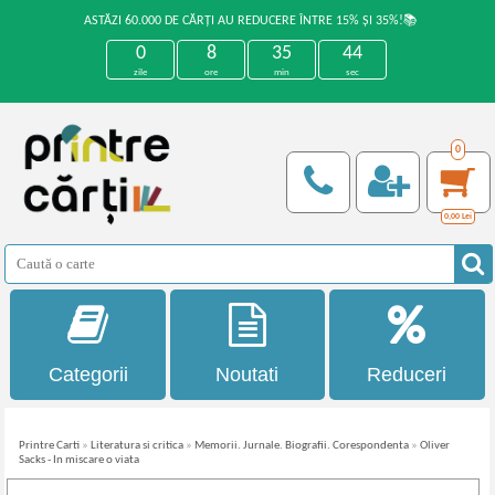
ASTĂZI 60.000 DE CĂRȚI AU REDUCERE ÎNTRE 15% ȘI 35%!📚
0
8
35
44
zile
ore
min
sec
0
0,00
Lei
Categorii
Noutati
Reduceri
Printre Carti
»
Literatura si critica
»
Memorii. Jurnale. Biografii. Corespondenta
»
Oliver
Sacks - In miscare o viata