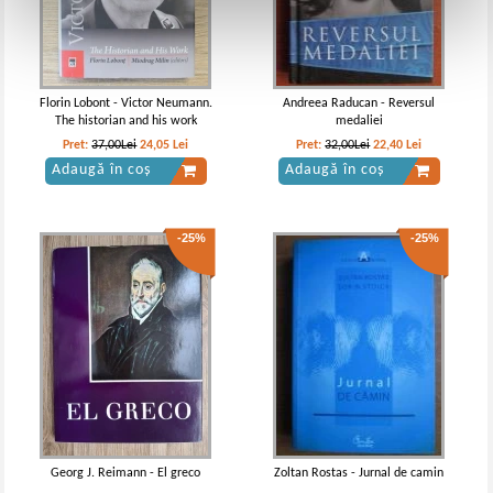
Florin Lobont - Victor Neumann.
Andreea Raducan - Reversul
The historian and his work
medaliei
Pret:
37,00Lei
24,05
Lei
Pret:
32,00Lei
22,40
Lei
Adaugă în coș
Adaugă în coș
-25%
-25%
Georg J. Reimann - El greco
Zoltan Rostas - Jurnal de camin