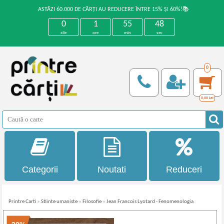
ASTĂZI 60.000 DE CĂRȚI AU REDUCERE ÎNTRE 15% ȘI 60%!📚
0
1
55
48
zile
ore
min
sec
0
0,00
Lei
Categorii
Noutati
Reduceri
Printre Carti
»
Stiinte umaniste
»
Filosofie
»
Jean Francois Lyotard - Fenomenologia