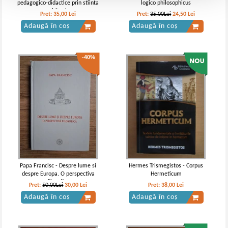
pedagogico-didactice prin stiinta
logico philosophicus
spirituala
Pret:
35,00
Lei
Pret:
35,00Lei
24,50
Lei
Adaugă în coș
Adaugă în coș
-40%
Papa Francisc - Despre lume si
Hermes Trismegistos - Corpus
despre Europa. O perspectiva
Hermeticum
filosofica
Pret:
50,00Lei
30,00
Lei
Pret:
38,00
Lei
Adaugă în coș
Adaugă în coș