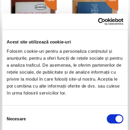
-30%
-35%
Acest site utilizează cookie-uri
Folosim cookie-uri pentru a personaliza conținutul și
anunțurile, pentru a oferi funcții de rețele sociale și pentru
Thomas de Aquino - Summa
Ian G. Barbour - Cand stiinta
a analiza traficul. De asemenea, le oferim partenerilor de
theologiae. Despre Dumnezeu
intalneste religia. Adversare,
rețele sociale, de publicitate și de analize informații cu
straine sau partenere?
Pret:
48,00Lei
33,60
Lei
Pret:
50,00Lei
32,50
Lei
privire la modul în care folosiți site-ul nostru. Aceștia le
Adaugă în coș
Adaugă în coș
pot combina cu alte informații oferite de dvs. sau culese
în urma folosirii serviciilor lor.
-20%
-20%
Selecția
Necesare
consimțământului