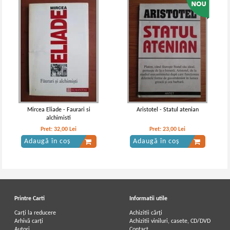
Mircea Eliade - Faurari si
Aristotel - Statul atenian
alchimisti
Pret:
32,00
Lei
Pret:
23,00
Lei
Adaugă în coș
Adaugă în coș
Printre Carti
Informatii utile
Carți la reducere
Achizitii cărți
Arhivă carți
Achizitii viniluri, casete, CD/DVD
Autori
Contact