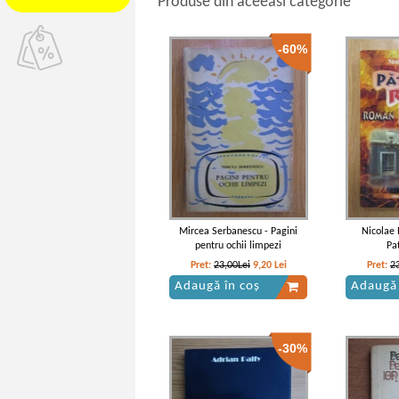
Produse din aceeasi categorie
-60%
Mircea Serbanescu - Pagini
Nicolae 
pentru ochii limpezi
Pa
Pret:
23,00Lei
9,20
Lei
Pret:
2
Adaugă în coș
Adaugă 
-30%