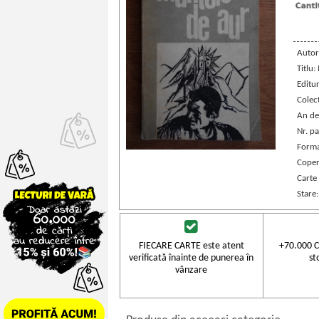
Autor
Titlu:
Editu
Colec
An de
Nr. pa
Forma
Coper
Carte
Stare
FIECARE CARTE este atent
+70.000 C
verificată înainte de punerea în
st
vânzare