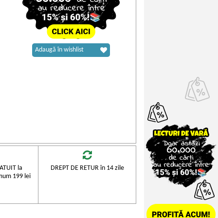
Adaugă în wishlist
TUIT la
DREPT DE RETUR în 14 zile
mum 199 lei