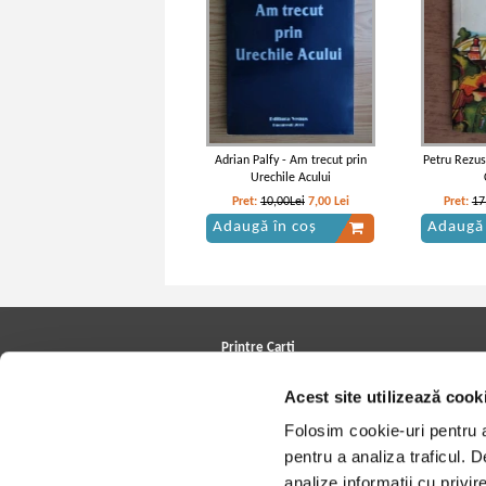
Adrian Palfy - Am trecut prin
Petru Rezus
Urechile Acului
Pret:
10,00Lei
7,00
Lei
Pret:
17
Adaugă în coș
Adaugă 
Printre Carti
Carți la reducere
Acest site utilizează cook
Arhivă carți
Autori
Folosim cookie-uri pentru a 
Edituri
Colecții
pentru a analiza traficul. 
Cele mai căutate cărți
analize informații cu privir
Blog Printre Carti