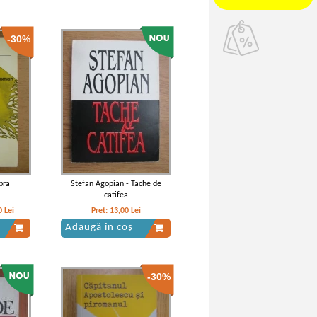
-30%
bra
Stefan Agopian - Tache de
catifea
0
Lei
Pret:
13,00
Lei
Adaugă în coș
-30%