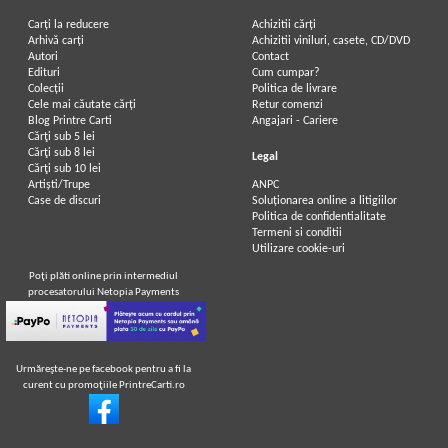
Carți la reducere
Achizitii cărți
Arhivă carți
Achizitii viniluri, casete, CD/DVD
Autori
Contact
Edituri
Cum cumpar?
Colecții
Politica de livrare
Cele mai căutate cărți
Retur comenzi
Blog Printre Carti
Angajari - Cariere
Cărţi sub 5 lei
Cărţi sub 8 lei
Legal
Cărţi sub 10 lei
Artiști/Trupe
ANPC
Case de discuri
Soluționarea online a litigiilor
Politica de confidentialitate
Termeni si conditii
Utilizare cookie-uri
Poţi plăti online prin intermediul
procesatorului Netopia Payments
Urmăreşte-ne pe facebook pentru a fi la
curent cu promoţiile PrintreCarti.ro