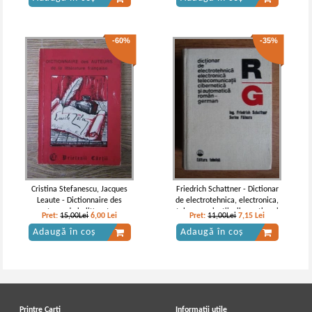
-60%
-35%
Cristina Stefanescu, Jacques
Friedrich Schattner - Dictionar
Leaute - Dictionnaire des
de electrotehnica, electronica,
auteurs de la litterature
telecomunicatii, cibernetica si
Pret:
15,00Lei
6,00
Lei
Pret:
11,00Lei
7,15
Lei
francaise
automatica roman-german
Adaugă în coș
Adaugă în coș
Printre Carti
Informatii utile