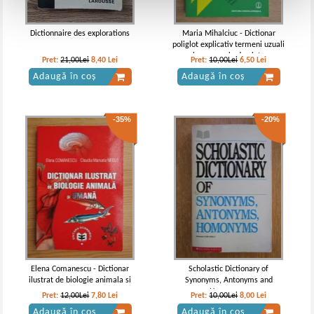
Dictionnaire des explorations
Maria Mihalciuc - Dictionar
poliglot explicativ termeni uzuali
in economia de piata
Pret:
21,00Lei
8,40
Lei
Pret:
10,00Lei
6,50
Lei
Adaugă în coș
Adaugă în coș
-35%
-20%
Elena Comanescu - Dictionar
Scholastic Dictionary of
ilustrat de biologie animala si
Synonyms, Antonyms and
umana
Homonyms
Pret:
12,00Lei
7,80
Lei
Pret:
10,00Lei
8,00
Lei
Adaugă în coș
Adaugă în coș