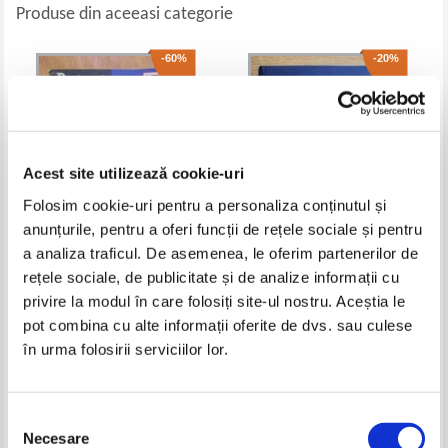
Produse din aceeasi categorie
-60%
-20%
Acest site utilizează cookie-uri
Folosim cookie-uri pentru a personaliza conținutul și
anunțurile, pentru a oferi funcții de rețele sociale și pentru
a analiza traficul. De asemenea, le oferim partenerilor de
Bert Rurup - Dictionar German-
Sergiu Tamas - Dictionar politic.
rețele sociale, de publicitate și de analize informații cu
Roman al economiei de piata
Institutiile democratiei si cultura
privire la modul în care folosiți site-ul nostru. Aceștia le
civica
Pret:
19,00Lei
7,60
Lei
Pret:
13,00Lei
10,40
Lei
pot combina cu alte informații oferite de dvs. sau culese
Adaugă în coș
Adaugă în coș
în urma folosirii serviciilor lor.
-60%
-60%
Selecția
Necesare
consimțământului