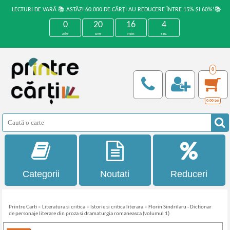
LECTURI DE VARĂ 📚 ASTĂZI 60.000 DE CĂRȚI AU REDUCERE ÎNTRE 15% ȘI 60%!📚
0
20
16
3
zile
ore
min
sec
0
0,00
Lei
Categorii
Noutati
Reduceri
Printre Carti
»
Literatura si critica
»
Istorie si critica literara
»
Florin Sindrilaru - Dictionar
de personaje literare din proza si dramaturgia romaneasca (volumul 1)