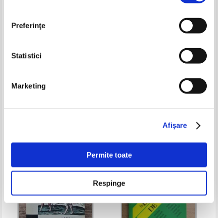
Preferinţe
Statistici
Dictionar de transport auto rus -
L'opera. Dictionnaire
Marketing
roman. Mici dictionare de
chronologique de 1597 a nos
specialitate
jours
Pret:
24,00Lei
9,60
Lei
Pret:
24,00Lei
9,60
Lei
Adaugă în coș
Adaugă în coș
Afişare
-60%
-35%
Permite toate
Respinge