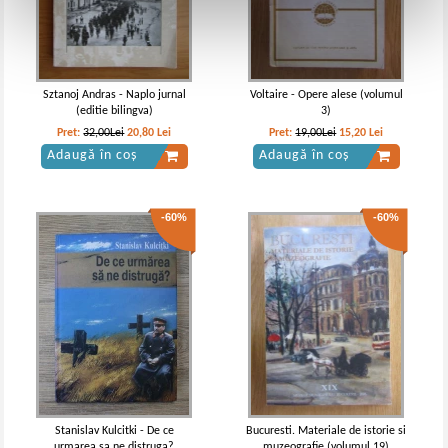
Sztanoj Andras - Naplo jurnal
Voltaire - Opere alese (volumul
(editie bilingva)
3)
Pret:
32,00Lei
20,80
Lei
Pret:
19,00Lei
15,20
Lei
Adaugă în coș
Adaugă în coș
-60%
-60%
Stanislav Kulcitki - De ce
Bucuresti. Materiale de istorie si
urmarea sa ne distruga?
muzeografie (volumul 19)