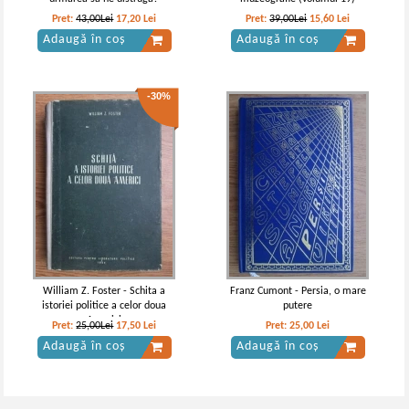
Pret:
43,00Lei
17,20
Lei
Pret:
39,00Lei
15,60
Lei
Adaugă în coș
Adaugă în coș
-30%
William Z. Foster - Schita a
Franz Cumont - Persia, o mare
istoriei politice a celor doua
putere
Americi
Pret:
25,00Lei
17,50
Lei
Pret:
25,00
Lei
Adaugă în coș
Adaugă în coș