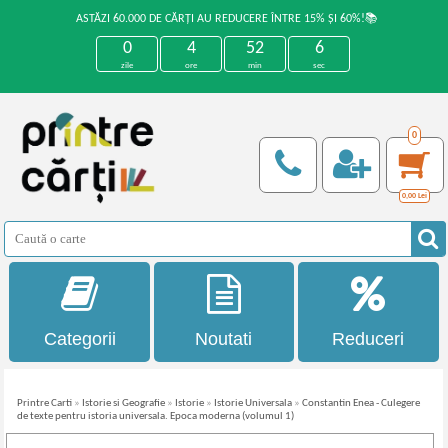
ASTĂZI 60.000 DE CĂRȚI AU REDUCERE ÎNTRE 15% ȘI 60%!📚
0
4
52
5
zile
ore
min
sec
0
0,00
Lei
Categorii
Noutati
Reduceri
Printre Carti
»
Istorie si Geografie
»
Istorie
»
Istorie Universala
»
Constantin Enea - Culegere
de texte pentru istoria universala. Epoca moderna (volumul 1)