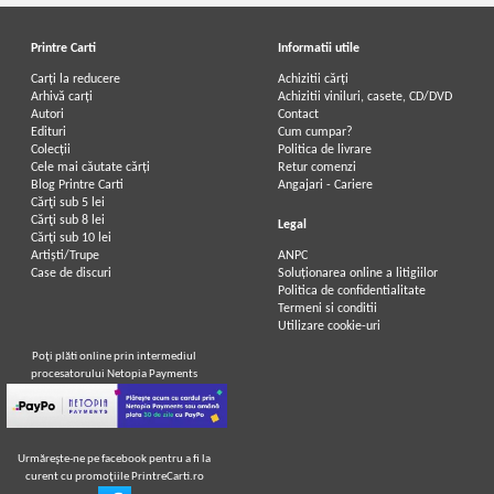
Printre Carti
Informatii utile
Carți la reducere
Achizitii cărți
Arhivă carți
Achizitii viniluri, casete, CD/DVD
Autori
Contact
Edituri
Cum cumpar?
Colecții
Politica de livrare
Cele mai căutate cărți
Retur comenzi
Blog Printre Carti
Angajari - Cariere
Cărţi sub 5 lei
Cărţi sub 8 lei
Legal
Cărţi sub 10 lei
Artiști/Trupe
ANPC
Case de discuri
Soluționarea online a litigiilor
Politica de confidentialitate
Termeni si conditii
Utilizare cookie-uri
Poţi plăti online prin intermediul
procesatorului Netopia Payments
Urmăreşte-ne pe facebook pentru a fi la
curent cu promoţiile PrintreCarti.ro