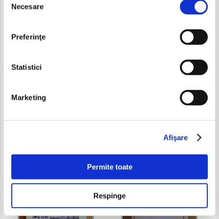
Necesare
consimțământului
Preferinţe
Statistici
Marketing
Rabi R. Maharaj - Moartea unui
A. R. Azzam - Saladin. Triumful
guru
Renasterii sunnite
Pret:
12,00
Lei
Pret:
32,00
Lei
Adaugă în coș
Adaugă în coș
Afişare
-35%
-20%
Permite toate
Respinge