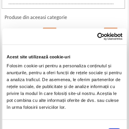
Produse din aceeasi categorie
-30%
-30%
Acest site utilizează cookie-uri
Folosim cookie-uri pentru a personaliza conținutul și
anunțurile, pentru a oferi funcții de rețele sociale și pentru
a analiza traficul. De asemenea, le oferim partenerilor de
rețele sociale, de publicitate și de analize informații cu
12 ani cu Hitler 1933 - 1945.
Titu Simon - Mari maestri ai
privire la modul în care folosiți site-ul nostru. Aceștia le
Marturia secretarei particulare a
spionajului international
pot combina cu alte informații oferite de dvs. sau culese
lui Hitler
Pret:
21,00Lei
14,70
Lei
Pret:
16,00Lei
11,20
Lei
în urma folosirii serviciilor lor.
Adaugă în coș
Adaugă în coș
Selecția