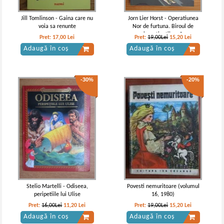
Jill Tomlinson - Gaina care nu
Jorn Lier Horst - Operatiunea
voia sa renunte
Nor de furtuna. Biroul de
investigatii nr. 2
Pret:
17,00
Lei
Pret:
19,00Lei
15,20
Lei
Adaugă în coș
Adaugă în coș
-30%
-20%
Ioan Slavici - Pacala in satul lui
Ioan Slavici - Pacala in satul lui
Stelio Martelli - Odiseea,
Povesti nemuritoare (volumul
peripetiile lui Ulise
16, 1980)
Pret:
16,00Lei
11,20
Lei
Pret:
19,00Lei
15,20
Lei
Adaugă în coș
Adaugă în coș