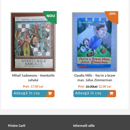
-20%
Mihail Sadoveanu - Aventurile
Claudia Mills - You're a brave
sahului
man, Julius Zimmerman
Pret:
17,00
Lei
Pret:
15,00Lei
12,00
Lei
Adaugă în coș
Adaugă în coș
Printre Carti
Informatii utile