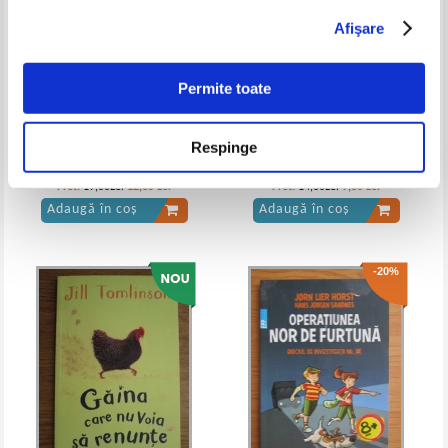
Afişare
Ioan Slavici - Pacala in satul lui
Ioan Slavici - Pacala in satul lui
Permite toate
Respinge
Colectia Cele mai frumoase
Oscar Wilde - Printul fericit si
povesti. Hans Christian
alte povesti
Andersen, Degetica nr. 9 (fara
Pret:
19,00Lei
12,35
Lei
Pret:
14,00Lei
9,80
Lei
CD)
Adaugă în coș
Adaugă în coș
-20%
Ioan Slavici - Pacala in satul lui si
Ioan Slavici - Pacala in satul lui
alte povesti hazlii (1942)