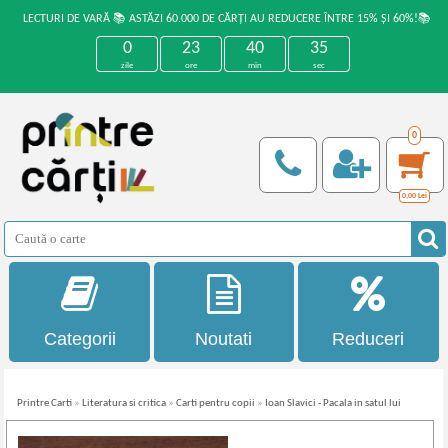
LECTURI DE VARĂ 📚 ASTĂZI 60.000 DE CĂRȚI AU REDUCERE ÎNTRE 15% ȘI 60%!📚
0
23
40
35
zile
ore
min
sec
0
0,00
Lei
Categorii
Noutati
Reduceri
Printre Carti
»
Literatura si critica
»
Carti pentru copii
»
Ioan Slavici - Pacala in satul lui