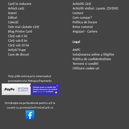
Carți la reducere
Achizitii cărți
Arhivă carți
Achizitii viniluri, casete, CD/DVD
Autori
Contact
Edituri
Cum cumpar?
Colecții
Politica de livrare
Cele mai căutate cărți
Retur comenzi
Blog Printre Carti
Angajari - Cariere
Cărţi sub 5 lei
Cărţi sub 8 lei
Legal
Cărţi sub 10 lei
Artiști/Trupe
ANPC
Case de discuri
Soluționarea online a litigiilor
Politica de confidentialitate
Termeni si conditii
Utilizare cookie-uri
Poţi plăti online prin intermediul
procesatorului Netopia Payments
Urmăreşte-ne pe facebook pentru a fi la
curent cu promoţiile PrintreCarti.ro