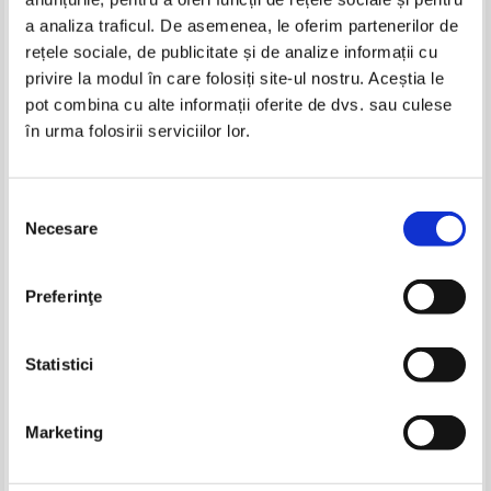
Produse din aceeasi categorie
a analiza traficul. De asemenea, le oferim partenerilor de
rețele sociale, de publicitate și de analize informații cu
-30%
-35%
privire la modul în care folosiți site-ul nostru. Aceștia le
pot combina cu alte informații oferite de dvs. sau culese
în urma folosirii serviciilor lor.
Ioan Slavici - Pacala in satul lui
Ioan Slavici - Pacala in satul lui.
Basme
IN STOC
Selecția
Pret:
14,00Lei
8,40
Lei
Necesare
consimțământului
Adaugă în coș
Ion Luca Caragiale - Tempora...
Gheorghe Chis, Gheorghe Dorin
Preferinţe
Chis - Uzina cosmos
Pret:
17,00Lei
11,90
Lei
Pret:
16,00Lei
10,40
Lei
Adaugă în coș
Adaugă în coș
Statistici
-35%
-30%
Marketing