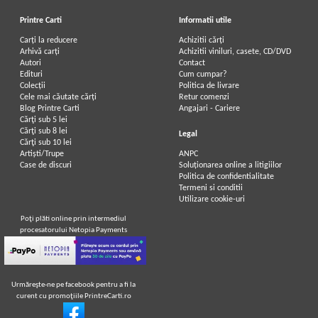
Printre Carti
Informatii utile
Carți la reducere
Achizitii cărți
Arhivă carți
Achizitii viniluri, casete, CD/DVD
Autori
Contact
Edituri
Cum cumpar?
Colecții
Politica de livrare
Cele mai căutate cărți
Retur comenzi
Blog Printre Carti
Angajari - Cariere
Cărţi sub 5 lei
Cărţi sub 8 lei
Legal
Cărţi sub 10 lei
Artiști/Trupe
ANPC
Case de discuri
Soluționarea online a litigiilor
Politica de confidentialitate
Termeni si conditii
Utilizare cookie-uri
Poţi plăti online prin intermediul
procesatorului Netopia Payments
Urmăreşte-ne pe facebook pentru a fi la
curent cu promoţiile PrintreCarti.ro