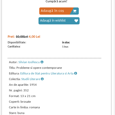
Cumpără acum!
Adaugă în coș
Adaugă în wishlist
Pret:
10,00Lei
4,00
Lei
Disponibilitate:
in stoc
Cantitatea:
1 buc
Autor:
Silvian Iosifescu
Titlu: Probleme si opere contemporane
Editura:
Editura de Stat pentru Literatura si Arta
Colectia:
Studii Literare
An de aparitie: 1954
Nr. pagini: 352
Format: 13 x 21 cm
Coperti: brosate
Carte in limba: romana
Stare: buna