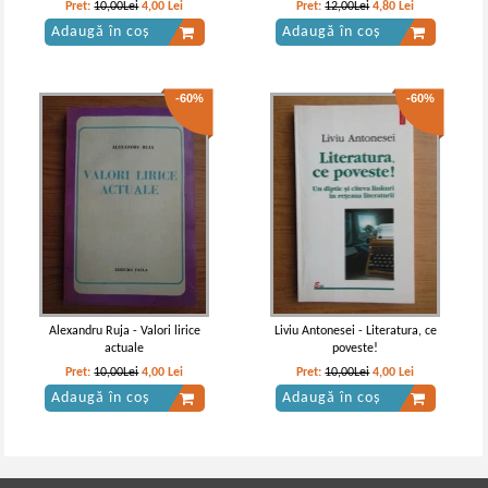
Pret:
10,00Lei
4,00
Lei
Pret:
12,00Lei
4,80
Lei
Adaugă în coș
Adaugă în coș
-60%
-60%
Alexandru Ruja - Valori lirice
Liviu Antonesei - Literatura, ce
actuale
poveste!
Pret:
10,00Lei
4,00
Lei
Pret:
10,00Lei
4,00
Lei
Adaugă în coș
Adaugă în coș