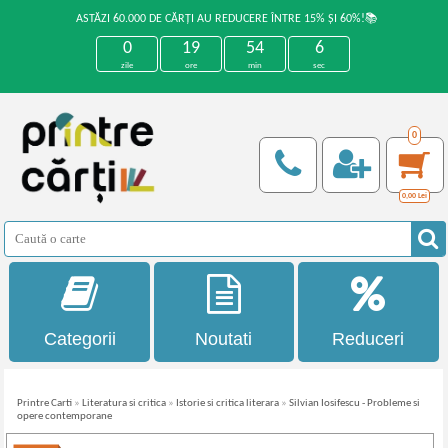
ASTĂZI 60.000 DE CĂRȚI AU REDUCERE ÎNTRE 15% ȘI 60%!📚
0
19
54
6
zile
ore
min
sec
0
0,00
Lei
Categorii
Noutati
Reduceri
Printre Carti
»
Literatura si critica
»
Istorie si critica literara
»
Silvian Iosifescu - Probleme si
opere contemporane