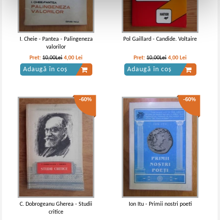
I. Cheie - Pantea - Palingeneza
Pol Gaillard - Candide. Voltaire
valorilor
Pret:
10,00Lei
4,00
Lei
Pret:
10,00Lei
4,00
Lei
Adaugă în coș
Adaugă în coș
-60%
-60%
C. Dobrogeanu Gherea - Studii
Ion Itu - Primii nostri poeti
critice