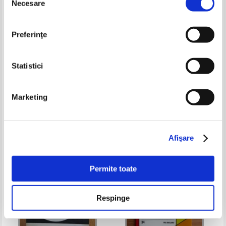
Necesare
consimțământului
Preferinţe
Statistici
Marketing
Adrian Dinu Rachieru - O
Revista Manuscriptum, anul
intalnire mirabila, Eminescu-
XVII, nr. 1, 1986
Creanga
Pret:
11,00Lei
4,40
Lei
Pret:
10,00Lei
4,00
Lei
Adaugă în coș
Adaugă în coș
Afişare
-60%
-60%
Permite toate
Respinge