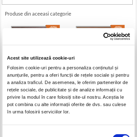
Produse din aceeasi categorie
-60%
-60%
Acest site utilizează cookie-uri
Folosim cookie-uri pentru a personaliza conținutul și
anunțurile, pentru a oferi funcții de rețele sociale și pentru
a analiza traficul. De asemenea, le oferim partenerilor de
rețele sociale, de publicitate și de analize informații cu
Simon Ghita - Titu Maiorescu
Marcu Mihail Deleanu - Glasul
privire la modul în care folosiți site-ul nostru. Aceștia le
pamantului. Stilistica motivului
in proza literara
pot combina cu alte informații oferite de dvs. sau culese
Pret:
12,00Lei
4,80
Lei
Pret:
10,00Lei
4,00
Lei
în urma folosirii serviciilor lor.
Adaugă în coș
Adaugă în coș
-60%
-60%
Selecția