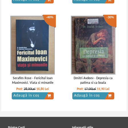
-40%
-30%
Serafim Rose - Fericitul Ioan
Dmitri Avdeev - Depresia ca
Maximovici. Viata si minunile
patima si ca boala
Pret:
28,00Lei
16,80
Lei
Pret:
17,00Lei
11,90
Lei
Adaugă în coș
Adaugă în coș
Printre Carti
Informatii utile