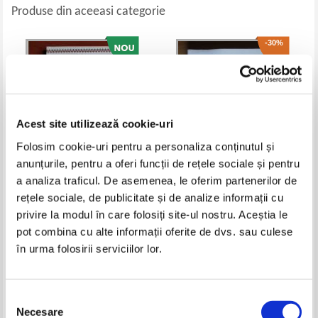
Produse din aceeasi categorie
-30%
Acest site utilizează cookie-uri
Folosim cookie-uri pentru a personaliza conținutul și
anunțurile, pentru a oferi funcții de rețele sociale și pentru
a analiza traficul. De asemenea, le oferim partenerilor de
Carte de rugaciuni pentru copii
Danion Vasile - Evanghelia
rețele sociale, de publicitate și de analize informații cu
versus Iuda
privire la modul în care folosiți site-ul nostru. Aceștia le
Pret:
10,00
Lei
Pret:
24,00Lei
16,80
Lei
pot combina cu alte informații oferite de dvs. sau culese
Adaugă în coș
Adaugă în coș
în urma folosirii serviciilor lor.
-30%
-60%
Selecția
Necesare
consimțământului