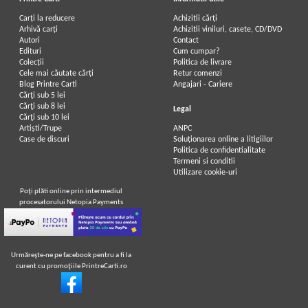
Carți la reducere
Achizitii cărți
Arhivă carți
Achizitii viniluri, casete, CD/DVD
Autori
Contact
Edituri
Cum cumpar?
Colecții
Politica de livrare
Cele mai căutate cărți
Retur comenzi
Blog Printre Carti
Angajari - Cariere
Cărţi sub 5 lei
Cărţi sub 8 lei
Legal
Cărţi sub 10 lei
Artiști/Trupe
ANPC
Case de discuri
Soluționarea online a litigiilor
Politica de confidentialitate
Termeni si conditii
Utilizare cookie-uri
Poţi plăti online prin intermediul
procesatorului Netopia Payments
Urmăreşte-ne pe facebook pentru a fi la
curent cu promoţiile PrintreCarti.ro