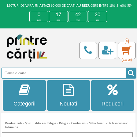
LECTURI DE VARĂ 📚 ASTĂZI 60.000 DE CĂRȚI AU REDUCERE ÎNTRE 15% ȘI 60%!📚
0
17
42
20
zile
ore
min
sec
0
0,00
Lei
Categorii
Noutati
Reduceri
Printre Carti
»
Spiritualitate si Religie
»
Religie
»
Crestinism
»
Mihai Neatu - De la intuneric
la lumina