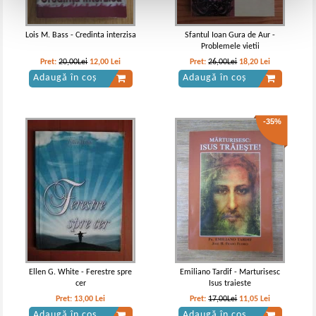
Lois M. Bass - Credinta interzisa
Sfantul Ioan Gura de Aur -
Problemele vietii
Pret:
20,00Lei
12,00
Lei
Pret:
26,00Lei
18,20
Lei
Adaugă în coș
Adaugă în coș
-35%
Ellen G. White - Ferestre spre
Emiliano Tardif - Marturisesc
cer
Isus traieste
Pret:
13,00
Lei
Pret:
17,00Lei
11,05
Lei
Adaugă în coș
Adaugă în coș