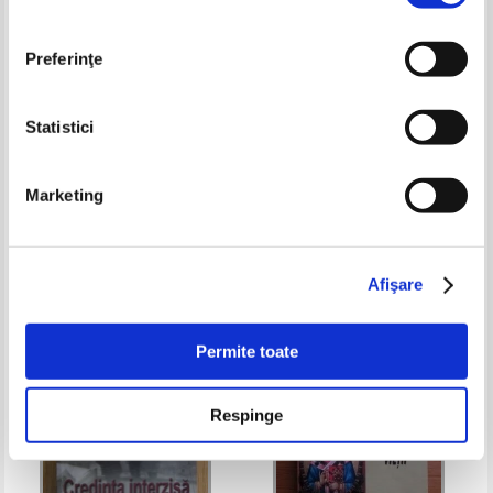
Preferinţe
Statistici
Argatu V. Ioan - Raspunsuri
Isus. Calea, adevarul si viata
Marketing
duhovnicesti ale parintelui
Ilarion Argatu la intrebarile
Pret:
20,00Lei
14,00
Lei
Pret:
27,00Lei
10,80
Lei
credinciosilor
Adaugă în coș
Adaugă în coș
Afişare
-40%
-30%
Permite toate
Respinge