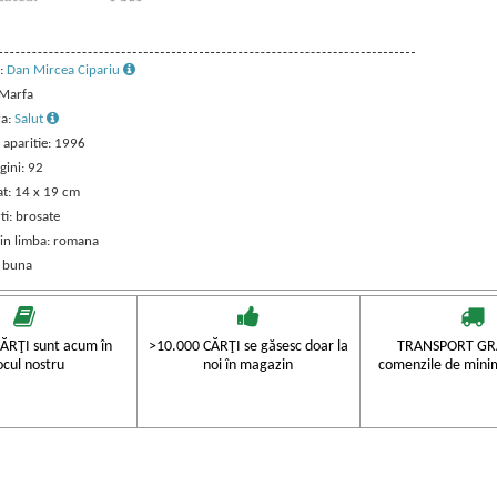
:
Dan Mircea Cipariu
 Marfa
ra:
Salut
 aparitie: 1996
gini: 92
t: 14 x 19 cm
ti: brosate
 in limba: romana
: buna
ĂRŢI sunt acum în
>10.000 CĂRŢI se găsesc doar la
TRANSPORT GRA
ocul nostru
noi în magazin
comenzile de mini