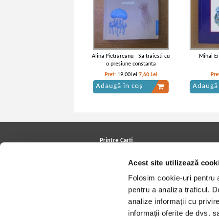
Alina Pietrareanu - Sa traiesti cu
Mihai E
o presiune constanta
Pret:
19,00Lei
7,60
Lei
Pre
Adaugă în coș
Adaugă 
Printre Carti
Carți la reducere
Acest site utilizează cook
Arhivă carți
Autori
Folosim cookie-uri pentru a 
Edituri
Colecții
pentru a analiza traficul. 
Cele mai căutate cărți
analize informații cu privir
Blog Printre Carti
Cărţi sub 5 lei
informații oferite de dvs. sa
Cărţi sub 8 lei