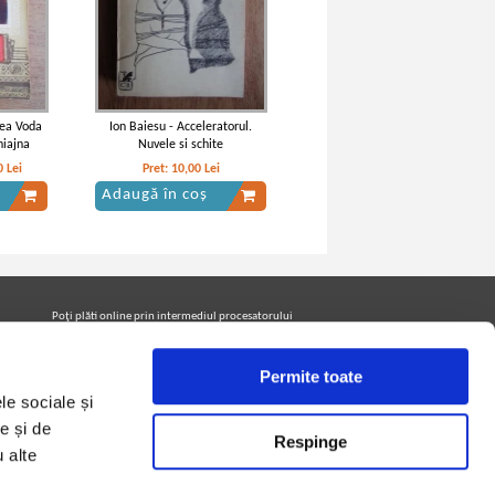
nea Voda
Ion Baiesu - Acceleratorul.
hiajna
Nuvele si schite
0
Lei
Pret:
10,00
Lei
Adaugă în coș
Poţi plăti online prin intermediul procesatorului
Netopia Payments
Permite toate
le sociale și
Urmăreşte-ne pe facebook pentru a fi la curent cu
promoţiile PrintreCarti.ro
e și de
Respinge
u alte