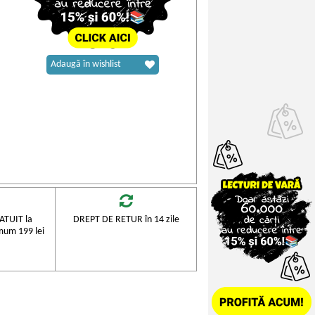
Adaugă în wishlist
TUIT la
DREPT DE RETUR în 14 zile
mum 199 lei