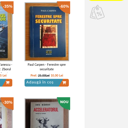
-35%
-60%
fanescu -
Paul Carpen - Ferestre spre
. Zborul
securitate
zlegat
35
Lei
Pret:
25,00Lei
10,00
Lei
Adaugă în coș
-30%