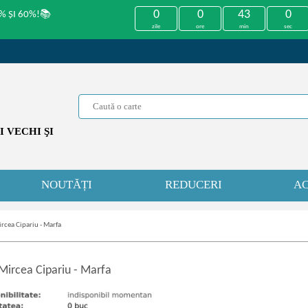
0
0
43
0
% ȘI 60%!📚
zile
ore
min
sec
 VECHI ŞI
NOUTĂȚI
REDUCERI
AC
rcea Cipariu - Marfa
Mircea Cipariu
-
Marfa