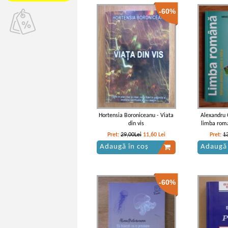
-60%
Hortensia Boroniceanu - Viata
Alexandru 
din vis
limba roma
Pret:
29,00Lei
11,60
Lei
Pret:
1
Adaugă în coș
Adaugă 
-60%