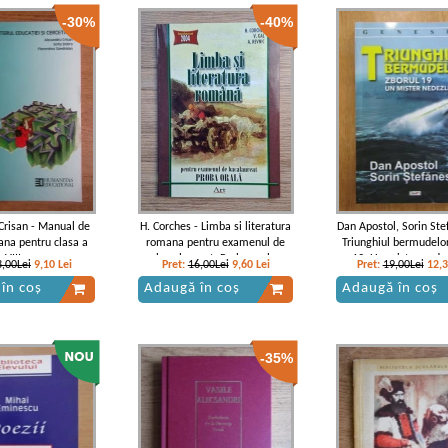
-30%
-40%
Crisan - Manual de
H. Corches - Limba si literatura
Dan Apostol, Sorin Ste
na pentru clasa a
romana pentru examenul de
Triunghiul bermudelor
VIII-a
bacalaureat. Proba orala
19. Un mister nede
3,00Lei
9,10
Lei
Pret:
16,00Lei
9,60
Lei
Pret:
19,00Lei
12,
în coș
Adaugă în coș
Adaugă în coș
-35%