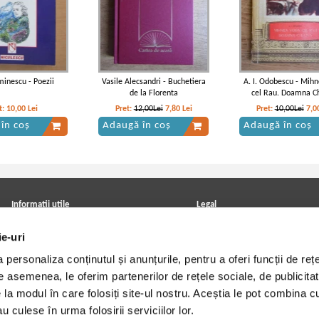
minescu - Poezii
Vasile Alecsandri - Buchetiera
A. I. Odobescu - Mih
de la Florenta
cel Rau. Doamna C
t:
10,00
Lei
Pret:
12,00Lei
7,80
Lei
Pret:
10,00Lei
7,0
în coș
Adaugă în coș
Adaugă în coș
Informatii utile
Legal
ANPC
Achizitii cărți
ie-uri
Achizitii viniluri, casete, CD/DVD
Soluționarea online a litigiilor
Contact
Politica de confidentialitate
personaliza conținutul și anunțurile, pentru a oferi funcții de rețe
Cum cumpar?
Termeni si conditii
Politica de livrare
Utilizare cookie-uri
De asemenea, le oferim partenerilor de rețele sociale, de publicitat
Retur comenzi
e la modul în care folosiți site-ul nostru. Aceștia le pot combina c
Angajari - Cariere
u culese în urma folosirii serviciilor lor.