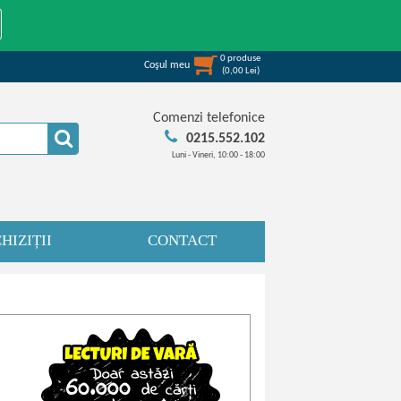
0
produse
Coşul meu
(
0,00
Lei
)
Comenzi telefonice
0215.552.102
Luni - Vineri, 10:00 - 18:00
HIZIȚII
CONTACT