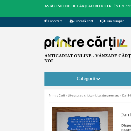
ASTĂZI 60.000 DE CĂRȚI AU REDUCERE ÎNTRE 15
Conectare
Creează Cont
Cum cumpăr
ANTICARIAT ONLINE - VÂNZARE CĂRŢI
NOI
Categorii
Printre Carti
»
Literatura si critica
»
Literatura romana
»
Dan Mi
Dan 