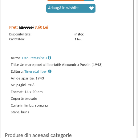
Adaugă în wishlist
Pret:
12,00Lei
9,60
Lei
Disponibilitate:
in stoc
Cantitatea:
1 buc
Autor:
Dan Petrasincu
Titlu: Un mare poet al libertatii: Alexandru Puskin (1943)
Editura:
Tineretul liber
An de aparitie: 1943
Nr. pagini: 206
Format: 14 x 20 cm
Coperti: brosate
Carte in limba: romana
Stare: buna
Produse din aceeasi categorie