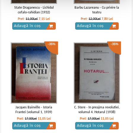
State Draganescu - Lichidul
Barbu Lazareanu - Cu privire la
cefalo-rahidian (1932)
teatru
Pret:
11,00Lei
7,15
Lei
Pret:
12,00Lei
7,80
Lei
Adaugă în coș
Adaugă în coș
-35%
-35%
Jacques Bainville - Istoria
C. Stere - In preajma revolutiei,
Frantei (volumul 1, 1939)
volumul 4. Hotarul (1938)
Pret:
17,00Lei
11,05
Lei
Pret:
17,00Lei
11,05
Lei
Adaugă în coș
Adaugă în coș