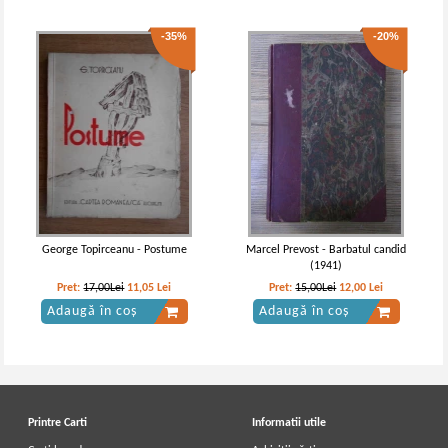
-35%
-20%
George Topirceanu - Postume
Marcel Prevost - Barbatul candid
(1941)
Pret:
17,00Lei
11,05
Lei
Pret:
15,00Lei
12,00
Lei
Adaugă în coș
Adaugă în coș
Printre Carti
Informatii utile