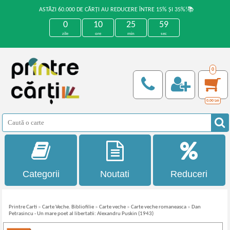
ASTĂZI 60.000 DE CĂRȚI AU REDUCERE ÎNTRE 15% ȘI 35%!📚
0
10
25
59
zile
ore
min
sec
0
0,00
Lei
Categorii
Noutati
Reduceri
Printre Carti
»
Carte Veche. Bibliofilie
»
Carte veche
»
Carte veche romaneasca
»
Dan
Petrasincu - Un mare poet al libertatii: Alexandru Puskin (1943)