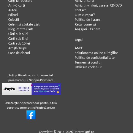
Carți la reducere
Achizitii cărți
Arhivă carți
Achizitii viniluri, casete, CD/DVD
Autori
Contact
Edituri
Cum cumpar?
Colecții
Politica de livrare
Cele mai căutate cărți
Retur comenzi
Blog Printre Carti
Angajari - Cariere
Cărţi sub 5 lei
Cărţi sub 8 lei
Legal
Cărţi sub 10 lei
Artiști/Trupe
ANPC
Case de discuri
Soluționarea online a litigiilor
Politica de confidentialitate
Termeni si conditii
Utilizare cookie-uri
Poţi plăti online prin intermediul
procesatorului Netopia Payments
Urmăreşte-ne pe facebook pentru a fi la
curent cu promoţiile PrintreCarti.ro
Copyright © 2014-2026
PrintreCarti.ro