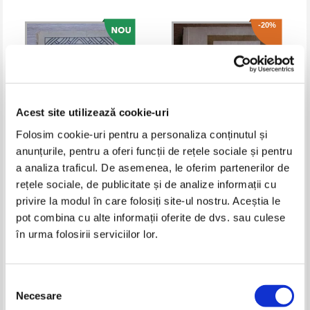
-20%
Acest site utilizează cookie-uri
Folosim cookie-uri pentru a personaliza conținutul și
anunțurile, pentru a oferi funcții de rețele sociale și pentru
a analiza traficul. De asemenea, le oferim partenerilor de
Ion Luca Caragiale - Nuvele,
Mihail Sadoveanu - Crasma lui
rețele sociale, de publicitate și de analize informații cu
povestiri si povesti
Mos Precu si alte cateva
povestiri
privire la modul în care folosiți site-ul nostru. Aceștia le
Pret:
10,00
Lei
Pret:
10,00Lei
8,00
Lei
Adaugă în coș
Adaugă în coș
pot combina cu alte informații oferite de dvs. sau culese
în urma folosirii serviciilor lor.
-30%
-35%
Selecția
Necesare
consimțământului