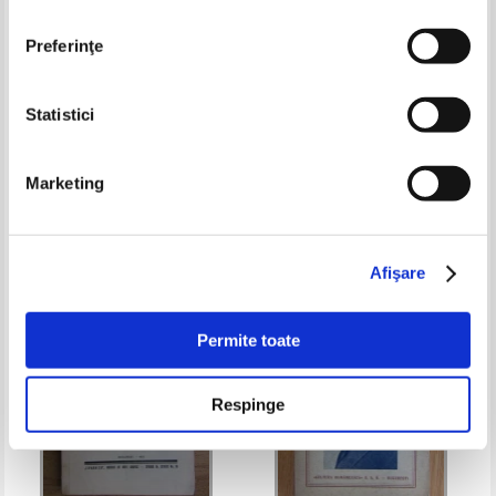
Preferinţe
Statistici
Boccacio - Decameronul
Alexandru Colorian - Stampe
italice (1939)
Marketing
Pret:
17,00Lei
11,90
Lei
Pret:
18,00Lei
11,70
Lei
Adaugă în coș
Adaugă în coș
Afişare
-35%
-35%
Permite toate
Respinge