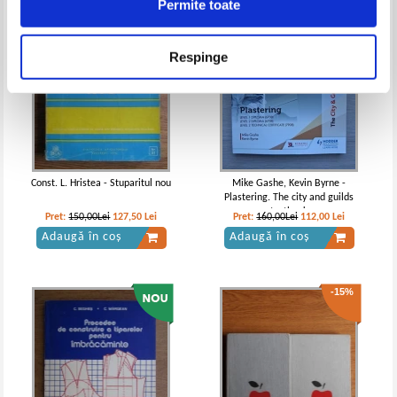
Permite toate
Respinge
Const. L. Hristea - Stuparitul nou
Mike Gashe, Kevin Byrne -
Plastering. The city and guilds
textbook
Pret:
150,00Lei
127,50
Lei
Pret:
160,00Lei
112,00
Lei
Adaugă în coș
Adaugă în coș
-15%