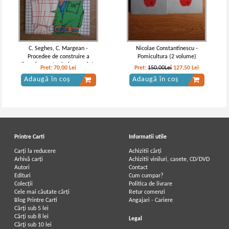
C. Seghes, C. Margean -
Nicolae Constantinescu -
Procedee de construire a
Pomicultura (2 volume)
tiparelor pentru imbracaminte
Pret:
70,00
Lei
Pret:
150,00Lei
127,50
Lei
Adaugă în coș
Adaugă în coș
Printre Carti
Informatii utile
Carți la reducere
Achizitii cărți
Arhivă carți
Achizitii viniluri, casete, CD/DVD
Autori
Contact
Edituri
Cum cumpar?
Colecții
Politica de livrare
Cele mai căutate cărți
Retur comenzi
Blog Printre Carti
Angajari - Cariere
Cărţi sub 5 lei
Cărţi sub 8 lei
Legal
Cărţi sub 10 lei