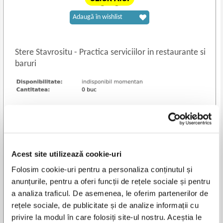
Adaugă în wishlist
Stere Stavrositu
-
Practica serviciilor in restaurante si
baruri
Autor:
Stere Stavrositu
Titlu: Practica serviciilor in restaurante si baruri
Editura:
Tehnica
Acest site utilizează cookie-uri
An de aparitie: 1994
Nr. pagini: 307
Folosim cookie-uri pentru a personaliza conținutul și
Format: 16 x 23 cm
anunțurile, pentru a oferi funcții de rețele sociale și pentru
Coperti: brosate
a analiza traficul. De asemenea, le oferim partenerilor de
Carte in limba: romana
rețele sociale, de publicitate și de analize informații cu
Stare: buna
privire la modul în care folosiți site-ul nostru. Aceștia le
ISBN: 973-31-0637-2