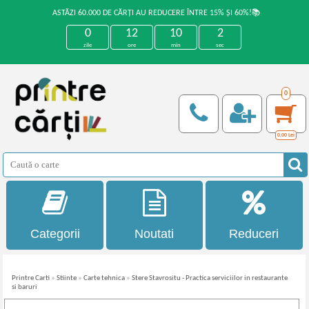
ASTĂZI 60.000 DE CĂRȚI AU REDUCERE ÎNTRE 15% ȘI 60%!📚
0
12
10
2
zile
ore
min
sec
0
0,00
Lei
Categorii
Noutati
Reduceri
Printre Carti
»
Stiinte
»
Carte tehnica
»
Stere Stavrositu - Practica serviciilor in restaurante
si baruri