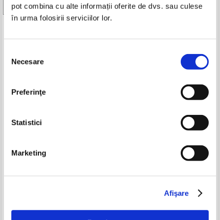
pot combina cu alte informații oferite de dvs. sau culese
în urma folosirii serviciilor lor.
Produse din aceeasi categorie
Selecția
-15%
-15%
Necesare
consimțământului
Preferinţe
Statistici
Marketing
Ellen S. Fisher, Alexa Hampton -
John Lofty Wiseman - SAS,
Home. The foundation of
ghidul supravietuitorului. Cum
enduring spaces
sa supravietuiesti oricand si
Pret:
150,00Lei
127,50
Lei
Pret:
200,00Lei
170,00
Lei
oriunde
Adaugă în coș
Adaugă în coș
Afişare
-15%
-30%