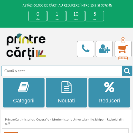
ASTĂZI 60.000 DE CĂRȚI AU REDUCERE ÎNTRE 15% ȘI 35%!📚
0
1
10
5
zile
ore
min
sec
0
0,00
Lei
Categorii
Noutati
Reduceri
Printre Carti
»
Istorie si Geografie
»
Istorie
»
Istorie Universala
»
Ilie Schipor - Razboiul din
golf