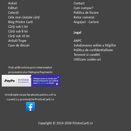
Autori
Contact
Edituri
Cum cumpar?
Colecții
Politica de livrare
Cele mai căutate cărți
Retur comenzi
Blog Printre Carti
Angajari - Cariere
Cărţi sub 5 lei
Cărţi sub 8 lei
Legal
Cărţi sub 10 lei
Artiști/Trupe
ANPC
Case de discuri
Soluționarea online a litigiilor
Politica de confidentialitate
Termeni si conditii
Utilizare cookie-uri
Poţi plăti online prin intermediul
procesatorului Netopia Payments
Urmăreşte-ne pe facebook pentru a fi la
curent cu promoţiile PrintreCarti.ro
Copyright © 2014-2026
PrintreCarti.ro