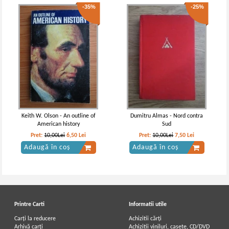
-35%
-25%
Keith W. Olson - An outline of
Dumitru Almas - Nord contra
American history
Sud
Pret:
10,00Lei
6,50
Lei
Pret:
10,00Lei
7,50
Lei
Adaugă în coș
Adaugă în coș
Printre Carti
Informatii utile
Carți la reducere
Achizitii cărți
Arhivă carți
Achizitii viniluri, casete, CD/DVD