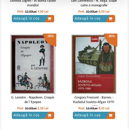
Leonida Loghin - Al doilea razboi
Dan Zamfirescu - N. Iorga. Etape
mondial
catre o monografie
Pret:
12,00Lei
9,00
Lei
Pret:
10,00Lei
6,50
Lei
Adaugă în coș
Adaugă în coș
-35%
-35%
G. Lenotre - Napoleon. Croquis
Gregory Fremont - Barnes -
de l`Epopee
Razboiul Sovieto-Afgan 1979-
1989
Pret:
10,00Lei
6,50
Lei
Pret:
13,00Lei
8,45
Lei
Adaugă în coș
Adaugă în coș