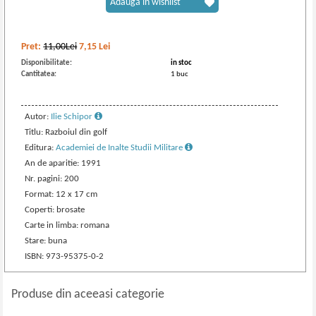
Adaugă în wishlist
Pret:
11,00Lei
7,15
Lei
Disponibilitate:
in stoc
Cantitatea:
1 buc
Autor:
Ilie Schipor
Titlu: Razboiul din golf
Editura:
Academiei de Inalte Studii Militare
An de aparitie: 1991
Nr. pagini: 200
Format: 12 x 17 cm
Coperti: brosate
Carte in limba: romana
Stare: buna
ISBN: 973-95375-0-2
Produse din aceeasi categorie