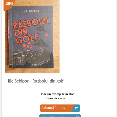
-35%
Ilie Schipor
-
Razboiul din golf
Doar un exemplar în stoc.
Cumpără acum!
Adaugă în coș