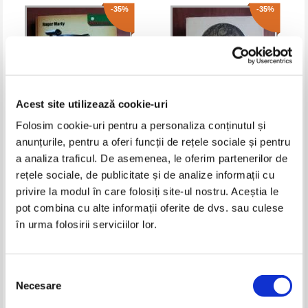
-35%
-35%
Acest site utilizează cookie-uri
Folosim cookie-uri pentru a personaliza conținutul și
anunțurile, pentru a oferi funcții de rețele sociale și pentru
Roger Marty - Armele secrete
Camil Muresan - Imperiul
a analiza traficul. De asemenea, le oferim partenerilor de
de la Peenemunde
Britanic
rețele sociale, de publicitate și de analize informații cu
Pret:
12,00Lei
7,80
Lei
Pret:
13,00Lei
8,45
Lei
privire la modul în care folosiți site-ul nostru. Aceștia le
Adaugă în coș
Adaugă în coș
pot combina cu alte informații oferite de dvs. sau culese
în urma folosirii serviciilor lor.
-25%
-30%
Selecția
Necesare
consimțământului