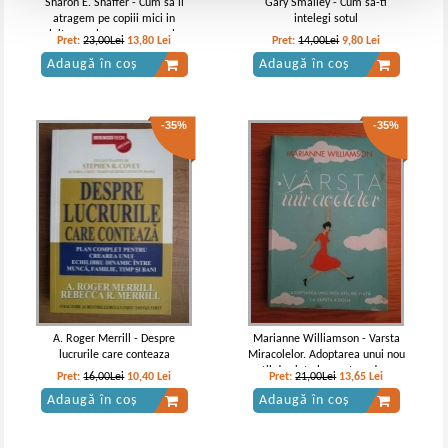
Sharon E. Shaffer - Cum sa ii
Gary Smalley - Cum sa-ti
atragem pe copiii mici in
intelegi sotul
uluitoarea lumea a muzeelor
Pret:
23,00Lei
13,80
Lei
Pret:
14,00Lei
9,80
Lei
Adaugă în coș
Adaugă în coș
-35%
-35%
A. Roger Merrill - Despre
Marianne Williamson - Varsta
lucrurile care conteaza
Miracolelor. Adoptarea unui nou
stil de viata la varsta a doua
Pret:
16,00Lei
10,40
Lei
Pret:
21,00Lei
13,65
Lei
Adaugă în coș
Adaugă în coș