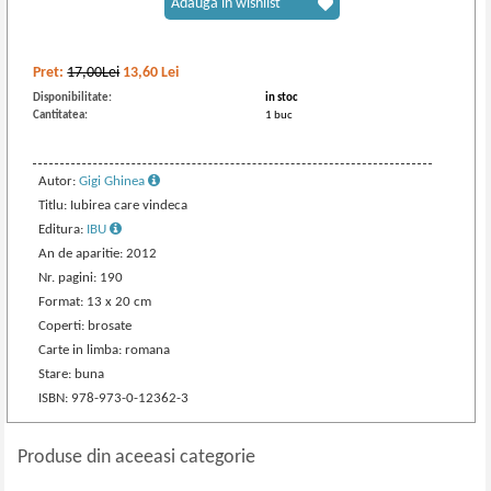
Adaugă în wishlist
Pret:
17,00Lei
13,60
Lei
Disponibilitate:
in stoc
Cantitatea:
1 buc
Autor:
Gigi Ghinea
Titlu: Iubirea care vindeca
Editura:
IBU
An de aparitie: 2012
Nr. pagini: 190
Format: 13 x 20 cm
Coperti: brosate
Carte in limba: romana
Stare: buna
ISBN: 978-973-0-12362-3
Produse din aceeasi categorie