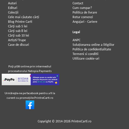
Autori
Contact
Edituri
Cum cumpar?
Colecții
Politica de livrare
Cele mai căutate cărți
Retur comenzi
Blog Printre Carti
Angajari - Cariere
Cărţi sub 5 lei
Cărţi sub 8 lei
Legal
Cărţi sub 10 lei
Artiști/Trupe
ANPC
Case de discuri
Soluționarea online a litigiilor
Politica de confidentialitate
Termeni si conditii
Utilizare cookie-uri
Poţi plăti online prin intermediul
procesatorului Netopia Payments
Urmăreşte-ne pe facebook pentru a fi la
curent cu promoţiile PrintreCarti.ro
Copyright © 2014-2026
PrintreCarti.ro