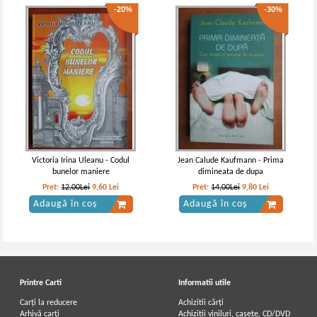
-20%
-30%
Victoria Irina Uleanu - Codul
Jean Calude Kaufmann - Prima
bunelor maniere
dimineata de dupa
Pret:
12,00Lei
9,60
Lei
Pret:
14,00Lei
9,80
Lei
Adaugă în coș
Adaugă în coș
Printre Carti
Informatii utile
Carți la reducere
Achizitii cărți
Arhivă carți
Achizitii viniluri, casete, CD/DVD