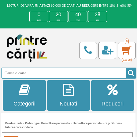
LECTURI DE VARĂ 📚 ASTĂZI 60.000 DE CĂRȚI AU REDUCERE ÎNTRE 15% ȘI 60%!📚
0
20
40
28
zile
ore
min
sec
0
0,00
Lei
Categorii
Noutati
Reduceri
Printre Carti
»
Psihologie. Dezvoltare personala
»
Dezvoltare personala
»
Gigi Ghinea -
Iubirea care vindeca