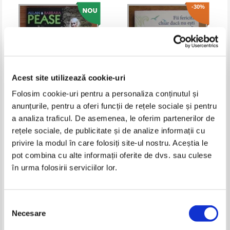
-30%
Acest site utilizează cookie-uri
Folosim cookie-uri pentru a personaliza conținutul și
anunțurile, pentru a oferi funcții de rețele sociale și pentru
Allan si Barbara Pease - Abilitati
Alice D. Domar - Fii fericita chiar
a analiza traficul. De asemenea, le oferim partenerilor de
de comunicare
daca nu esti perfecta. Cum sa te
rețele sociale, de publicitate și de analize informații cu
eliberezi de iluzia perfectiunii
Pret:
14,00
Lei
Pret:
16,00Lei
11,20
Lei
privire la modul în care folosiți site-ul nostru. Aceștia le
Adaugă în coș
Adaugă în coș
pot combina cu alte informații oferite de dvs. sau culese
în urma folosirii serviciilor lor.
-30%
Selecția
Necesare
consimțământului