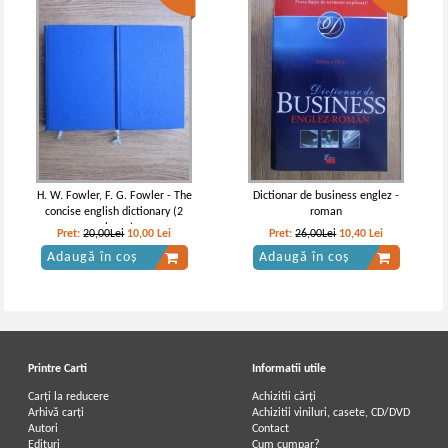
H. W. Fowler, F. G. Fowler - The
Dictionar de business englez -
concise english dictionary (2
roman
volume)
Pret:
20,00Lei
10,00
Lei
Pret:
26,00Lei
10,40
Lei
Adaugă în coș
Adaugă în coș
Printre Carti
Informatii utile
Carți la reducere
Achizitii cărți
Arhivă carți
Achizitii viniluri, casete, CD/DVD
Autori
Contact
Edituri
Cum cumpar?