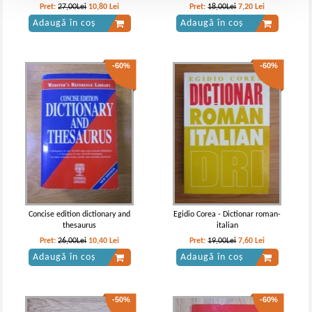
Pret:
27,00Lei
10,80
Lei
Pret:
18,00Lei
7,20
Lei
Adaugă în coș
Adaugă în coș
-60%
-60%
Concise edition dictionary and
Egidio Corea - Dictionar roman-
thesaurus
italian
Pret:
26,00Lei
10,40
Lei
Pret:
19,00Lei
7,60
Lei
Adaugă în coș
Adaugă în coș
-50%
-60%