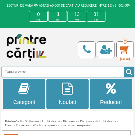
LECTURI DE VARĂ 📚 ASTĂZI 60.000 DE CĂRȚI AU REDUCERE ÎNTRE 15% ȘI 60%!📚
0
8
13
31
zile
ore
min
sec
0
0,00
Lei
Categorii
Noutati
Reduceri
Printre Carti
»
Dictionare si Limbi straine
»
Dictionare
»
Dictionare de limbi straine
»
Eleodor Focseneanu - Dictionar spaniol-roman si roman-spaniol