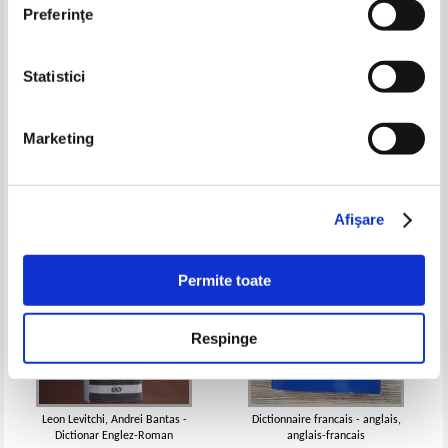
Preferinţe
Statistici
Ewa Odrobinska - Rozmowki
Vladimir Iliescu - Mic dictionar
rumunskie
polon-roman
Pret:
21,00Lei
8,40
Lei
Pret:
19,00Lei
7,60
Lei
Marketing
Adaugă în coș
Adaugă în coș
-60%
-60%
Afişare
Permite toate
Respinge
Leon Levitchi, Andrei Bantas -
Dictionnaire francais - anglais,
Dictionar Englez-Roman
anglais-francais