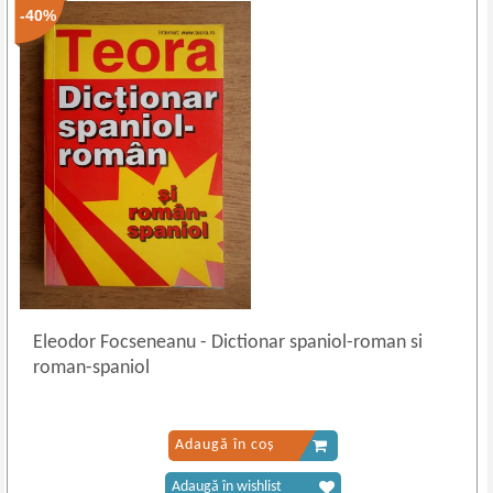
-40%
Eleodor Focseneanu
-
Dictionar spaniol-roman si
roman-spaniol
Adaugă în coș
Adaugă în wishlist