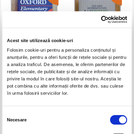
Acest site utilizează cookie-uri
Folosim cookie-uri pentru a personaliza conținutul și
anunțurile, pentru a oferi funcții de rețele sociale și pentru
Oxford. Elementary learner's
The New International
dictionary
Webster's Pocket Thesaurus of
a analiza traficul. De asemenea, le oferim partenerilor de
the English Language
Pret:
20,00Lei
8,00
Lei
Pret:
10,00Lei
7,00
Lei
rețele sociale, de publicitate și de analize informații cu
Adaugă în coș
Adaugă în coș
privire la modul în care folosiți site-ul nostru. Aceștia le
pot combina cu alte informații oferite de dvs. sau culese
în urma folosirii serviciilor lor.
-60%
-60%
Selecția
Necesare
consimțământului