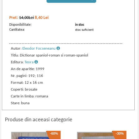
Pret:
14,00Lei
8,40
Lei
Disponibilitate:
in stoc
Cantitatea:
stoc suficient
Autor:
Eleodor Focseneanu
Titlu: Dictionar spaniol-roman si roman-spaniol
Editura:
Teora
An de aparitie: 1999
Nr. pagini: 192; 116
Format: 12 x 16 cm
Coperti: brosate
Carte in limba: romana
Stare: buna
Produse din aceeasi categorie
-60%
-30%