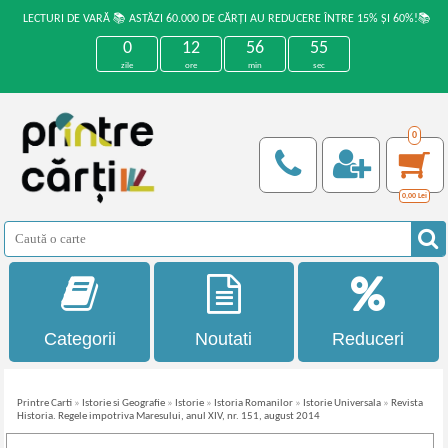
LECTURI DE VARĂ 📚 ASTĂZI 60.000 DE CĂRȚI AU REDUCERE ÎNTRE 15% ȘI 60%!📚
0
12
56
54
zile
ore
min
sec
0
0,00
Lei
Categorii
Noutati
Reduceri
Printre Carti
»
Istorie si Geografie
»
Istorie
»
Istoria Romanilor
»
Istorie Universala
»
Revista
Historia. Regele impotriva Maresului, anul XIV, nr. 151, august 2014