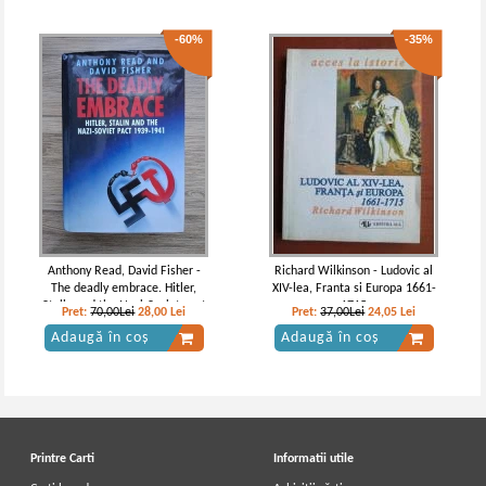
-60%
-35%
Anthony Read, David Fisher -
Richard Wilkinson - Ludovic al
The deadly embrace. Hitler,
XIV-lea, Franta si Europa 1661-
Stalin and the Nazi-Soviet pact
1715
Pret:
70,00Lei
28,00
Lei
Pret:
37,00Lei
24,05
Lei
1939-1941
Adaugă în coș
Adaugă în coș
Printre Carti
Informatii utile