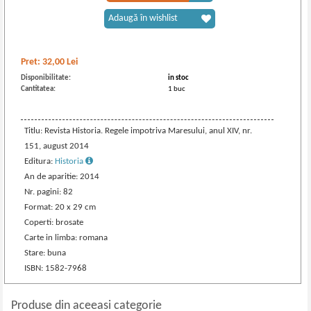
Adaugă în wishlist
Pret:
32,00
Lei
Disponibilitate:
in stoc
Cantitatea:
1 buc
Titlu: Revista Historia. Regele impotriva Maresului, anul XIV, nr.
151, august 2014
Editura:
Historia
An de aparitie: 2014
Nr. pagini: 82
Format: 20 x 29 cm
Coperti: brosate
Carte in limba: romana
Stare: buna
ISBN: 1582-7968
Produse din aceeasi categorie