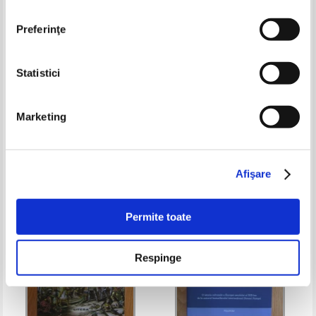
Preferinţe
Statistici
Max Gallo - Les chretiens,
Almanahul Evenimentul Istoric,
volumul 3. La Croisade du Moine
nr. 58, decembrie 2022
Marketing
Pret:
75,00Lei
63,75
Lei
Pret:
39,00Lei
27,30
Lei
Adaugă în coș
Adaugă în coș
Afişare
-30%
Permite toate
Respinge