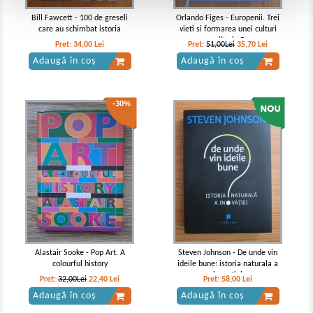
Bill Fawcett - 100 de greseli
Orlando Figes - Europenii. Trei
care au schimbat istoria
vieti si formarea unei culturi
cosmopolite in Eueropa
Pret:
34,00
Lei
Pret:
51,00Lei
35,70
Lei
secolului al XIX-lea
Adaugă în coș
Adaugă în coș
-30%
Alastair Sooke - Pop Art. A
Steven Johnson - De unde vin
colourful history
ideile bune: istoria naturala a
inovatiei
Pret:
32,00Lei
22,40
Lei
Pret:
58,00
Lei
Adaugă în coș
Adaugă în coș