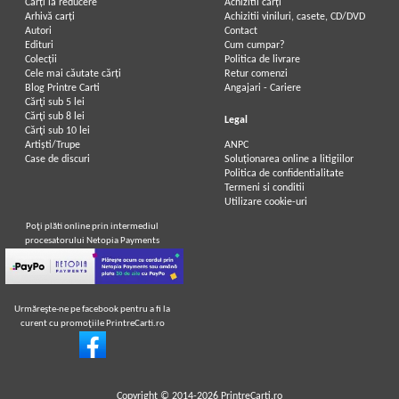
Carți la reducere
Achizitii cărți
Arhivă carți
Achizitii viniluri, casete, CD/DVD
Autori
Contact
Edituri
Cum cumpar?
Colecții
Politica de livrare
Cele mai căutate cărți
Retur comenzi
Blog Printre Carti
Angajari - Cariere
Cărţi sub 5 lei
Cărţi sub 8 lei
Legal
Cărţi sub 10 lei
Artiști/Trupe
ANPC
Case de discuri
Soluționarea online a litigiilor
Politica de confidentialitate
Termeni si conditii
Utilizare cookie-uri
Poţi plăti online prin intermediul
procesatorului Netopia Payments
Urmăreşte-ne pe facebook pentru a fi la
curent cu promoţiile PrintreCarti.ro
Copyright © 2014-2026
PrintreCarti.ro