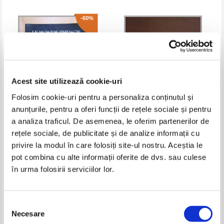
-60%
Acest site utilizează cookie-uri
Folosim cookie-uri pentru a personaliza conținutul și
anunțurile, pentru a oferi funcții de rețele sociale și pentru
a analiza traficul. De asemenea, le oferim partenerilor de
Le Monde Thrace. Actes du IIe
Andre Miquel - Islamul si
rețele sociale, de publicitate și de analize informații cu
Congres International de
civilizatia sa (2 volume)
Thracologie. Volume selectif
privire la modul în care folosiți site-ul nostru. Aceștia le
Pret:
80,00Lei
32,00
Lei
Pret:
48,00
Lei
Adaugă în coș
Adaugă în coș
pot combina cu alte informații oferite de dvs. sau culese
în urma folosirii serviciilor lor.
-15%
-30%
Selecția
Necesare
consimțământului