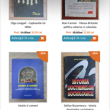
Olga Lengyel - Cuptoarele lui
Alan Farmer - Marea Britanie:
Hitler
politica externa si coloniala
1919-1939
Pret:
14,00Lei
10,50
Lei
Pret:
18,00Lei
12,60
Lei
Adaugă în coș
Adaugă în coș
-35%
-25%
Istorie si comert
Stefan Buzarnescu - Istoria
doctrinelor sociologice