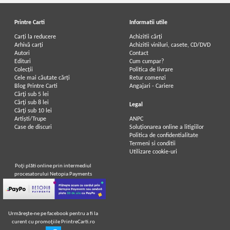
Printre Carti
Informatii utile
Carți la reducere
Achizitii cărți
Arhivă carți
Achizitii viniluri, casete, CD/DVD
Autori
Contact
Edituri
Cum cumpar?
Colecții
Politica de livrare
Cele mai căutate cărți
Retur comenzi
Blog Printre Carti
Angajari - Cariere
Cărţi sub 5 lei
Cărţi sub 8 lei
Legal
Cărţi sub 10 lei
Artiști/Trupe
ANPC
Case de discuri
Soluționarea online a litigiilor
Politica de confidentialitate
Termeni si conditii
Utilizare cookie-uri
Poţi plăti online prin intermediul
procesatorului Netopia Payments
Urmăreşte-ne pe facebook pentru a fi la
curent cu promoţiile PrintreCarti.ro