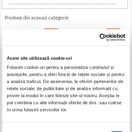
Produse din aceeasi categorie
-35%
-35%
Acest site utilizează cookie-uri
Folosim cookie-uri pentru a personaliza conținutul și
anunțurile, pentru a oferi funcții de rețele sociale și pentru
a analiza traficul. De asemenea, le oferim partenerilor de
rețele sociale, de publicitate și de analize informații cu
Elie Ben Hanan - Elie Cohen,
Alberto Martini - Enigme
privire la modul în care folosiți site-ul nostru. Aceștia le
notre agent a Damas
captivante ale istoriei
pot combina cu alte informații oferite de dvs. sau culese
Pret:
19,00Lei
12,35
Lei
Pret:
16,00Lei
10,40
Lei
în urma folosirii serviciilor lor.
Adaugă în coș
Adaugă în coș
Selecția
-35%