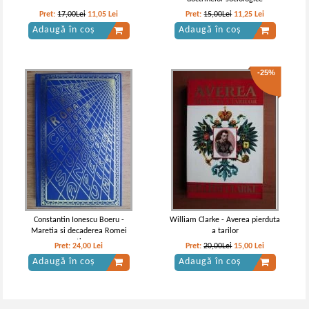
Pret:
17,00Lei
11,05
Lei
Pret:
15,00Lei
11,25
Lei
Adaugă în coș
Adaugă în coș
-25%
Constantin Ionescu Boeru -
William Clarke - Averea pierduta
Maretia si decaderea Romei
a tarilor
antice
Pret:
24,00
Lei
Pret:
20,00Lei
15,00
Lei
Adaugă în coș
Adaugă în coș