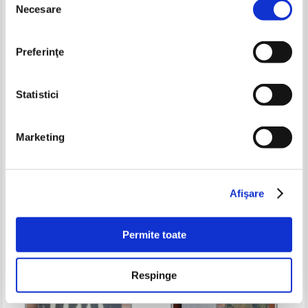
Necesare
consimțământului
Preferinţe
Statistici
Marketing
Radu Ilea - In cautarea
Gheorghe Vladutescu, Aurelian
cunoasterii adevarului despre
Tache - Prometeu impotriva lui
originea si evolutia speciei
Zeus
Pret:
25,00Lei
16,25
Lei
Pret:
10,00
Lei
umane
Adaugă în coș
Adaugă în coș
Afişare
-25%
-30%
Permite toate
Respinge