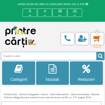
ASTĂZI 60.000 DE CĂRȚI AU REDUCERE ÎNTRE 15% ȘI 35%!📚
0
4
38
32
zile
ore
min
sec
0
0,00
Lei
Categorii
Noutati
Reduceri
Printre Carti
»
Istorie si Geografie
»
Istorie
»
Istoria Romanilor
»
Istorie Universala
»
Revista
Historia. Neagu Djuvara, martorul unui veac de istorie, an XVI, nr. 175, august 2016