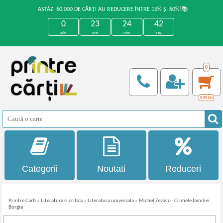
ASTĂZI 60.000 DE CĂRȚI AU REDUCERE ÎNTRE 15% ȘI 60%!📚
0
23
24
42
zile
ore
min
sec
0
0,00
Lei
Categorii
Noutati
Reduceri
Printre Carti
»
Literatura si critica
»
Literatura universala
»
Michel Zevaco - Crimele familiei
Borgia