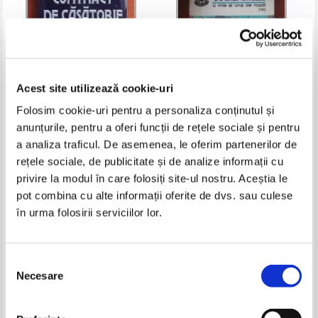
Acest site utilizează cookie-uri
Folosim cookie-uri pentru a personaliza conținutul și
Geza Gardonyi - Contract de
1001 nopti. Povestea lui Aladdin
anunțurile, pentru a oferi funcții de rețele sociale și pentru
casatorie
si a lampii fermecate
a analiza traficul. De asemenea, le oferim partenerilor de
Pret:
10,00Lei
7,00
Lei
Pret:
16,00Lei
10,40
Lei
rețele sociale, de publicitate și de analize informații cu
Adaugă în coș
Adaugă în coș
privire la modul în care folosiți site-ul nostru. Aceștia le
pot combina cu alte informații oferite de dvs. sau culese
-35%
-60%
în urma folosirii serviciilor lor.
Selecția
Necesare
consimțământului