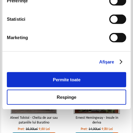
Preferinţe
Al Gahiz - Tratat despre zgarciti
Antonin Zapotocky - Se ridica noi
Statistici
luptatori
Pret:
10,00Lei
6,50
Lei
Pret:
17,00Lei
6,80
Lei
Adaugă în coș
Adaugă în coș
Marketing
-40%
-30%
Afişare
Permite toate
Respinge
Alexei Tolstoi - Cheita de aur sau
Ernest Hemingway - Insule in
pataniile lui Buratino
deriva
Pret:
16,00Lei
9,60
Lei
Pret:
14,00Lei
9,80
Lei