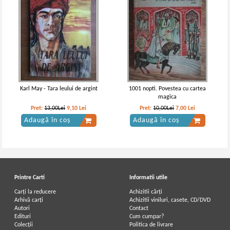
Karl May - Tara leului de argint
1001 nopti. Povestea cu cartea
magica
Pret:
13,00Lei
9,10
Lei
Pret:
10,00Lei
7,00
Lei
Adaugă în coș
Adaugă în coș
Printre Carti
Informatii utile
Carți la reducere
Achizitii cărți
Arhivă carți
Achizitii viniluri, casete, CD/DVD
Autori
Contact
Edituri
Cum cumpar?
Colecții
Politica de livrare