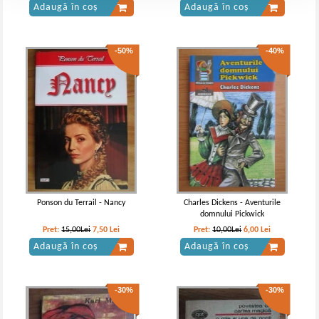
Adaugă în coș
Adaugă în coș
-50%
-40%
Ponson du Terrail - Nancy
Charles Dickens - Aventurile
domnului Pickwick
Pret:
15,00Lei
7,50
Lei
Pret:
10,00Lei
6,00
Lei
Adaugă în coș
Adaugă în coș
-30%
-30%