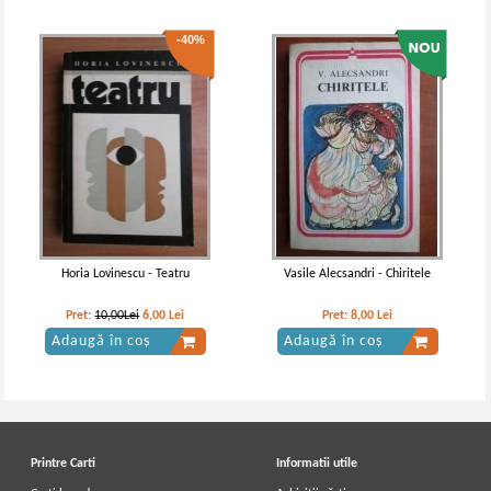
-40%
Horia Lovinescu - Teatru
Vasile Alecsandri - Chiritele
Pret:
10,00Lei
6,00
Lei
Pret:
8,00
Lei
Adaugă în coș
Adaugă în coș
Printre Carti
Informatii utile