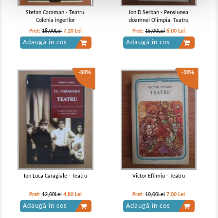
Stefan Caraman - Teatru.
Ion D Serban - Pensiunea
Colonia ingerilor
doamnei Olimpia. Teatru
comentat
Pret:
18,00Lei
7,20
Lei
Pret:
15,00Lei
6,00
Lei
Adaugă în coș
Adaugă în coș
-60%
-30%
Ion Luca Caragiale - Teatru
Victor Eftimiu - Teatru
Pret:
12,00Lei
4,80
Lei
Pret:
10,00Lei
7,00
Lei
Adaugă în coș
Adaugă în coș