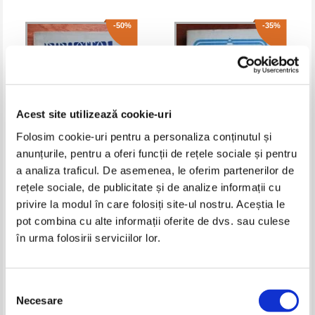
-50%
-35%
Acest site utilizează cookie-uri
Folosim cookie-uri pentru a personaliza conținutul și
anunțurile, pentru a oferi funcții de rețele sociale și pentru
a analiza traficul. De asemenea, le oferim partenerilor de
Henrik Ibsen - Peer Gynt
Ion Luca Caragiale - Teatru
rețele sociale, de publicitate și de analize informații cu
privire la modul în care folosiți site-ul nostru. Aceștia le
Pret:
11,00Lei
5,50
Lei
Pret:
10,00Lei
6,50
Lei
Adaugă în coș
Adaugă în coș
pot combina cu alte informații oferite de dvs. sau culese
în urma folosirii serviciilor lor.
-60%
-50%
Selecția
Necesare
consimțământului