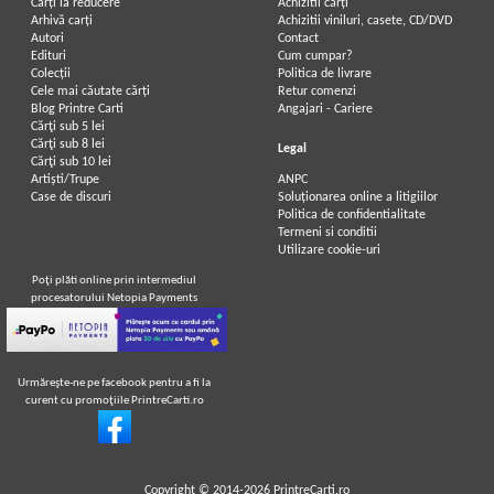
Carți la reducere
Achizitii cărți
Arhivă carți
Achizitii viniluri, casete, CD/DVD
Autori
Contact
Edituri
Cum cumpar?
Colecții
Politica de livrare
Cele mai căutate cărți
Retur comenzi
Blog Printre Carti
Angajari - Cariere
Cărţi sub 5 lei
Cărţi sub 8 lei
Legal
Cărţi sub 10 lei
Artiști/Trupe
ANPC
Case de discuri
Soluționarea online a litigiilor
Politica de confidentialitate
Termeni si conditii
Utilizare cookie-uri
Poţi plăti online prin intermediul
procesatorului Netopia Payments
Urmăreşte-ne pe facebook pentru a fi la
curent cu promoţiile PrintreCarti.ro
Copyright © 2014-2026
PrintreCarti.ro