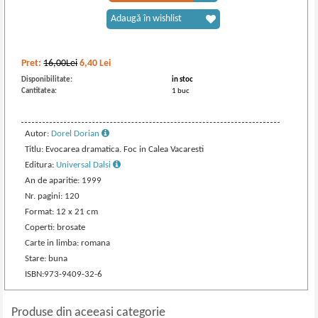
Adaugă în wishlist
Pret:
16,00Lei
6,40
Lei
Disponibilitate:
in stoc
Cantitatea:
1 buc
Autor:
Dorel Dorian
Titlu: Evocarea dramatica. Foc in Calea Vacaresti
Editura:
Universal Dalsi
An de aparitie: 1999
Nr. pagini: 120
Format: 12 x 21 cm
Coperti: brosate
Carte in limba: romana
Stare: buna
ISBN:973-9409-32-6
Produse din aceeasi categorie