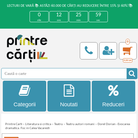
LECTURI DE VARĂ 📚 ASTĂZI 60.000 DE CĂRȚI AU REDUCERE ÎNTRE 15% ȘI 60%!📚
0
12
25
58
zile
ore
min
sec
0
0,00
Lei
Categorii
Noutati
Reduceri
Printre Carti
»
Literatura si critica
»
Teatru
»
Teatru autori romani
»
Dorel Dorian - Evocarea
dramatica. Foc in Calea Vacaresti