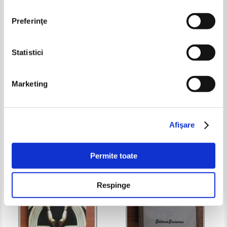
Preferinţe
Statistici
Alexandru Mirodan - Primarul
Camil Petrescu - Teatru, volumul
lunii si iubita sa
2
Marketing
Pret:
16,00Lei
6,40
Lei
Pret:
10,00Lei
5,00
Lei
Adaugă în coș
Adaugă în coș
Afişare
-60%
-60%
Permite toate
Respinge