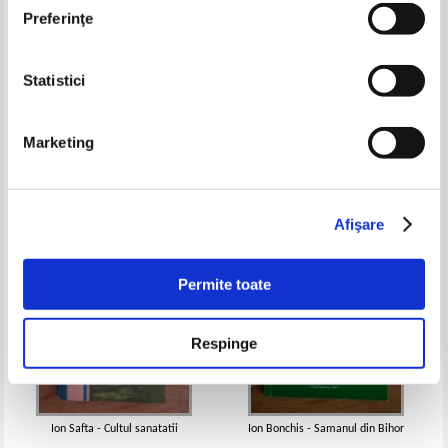
Preferinţe
Statistici
Victoria Principal - Regimul
Tahitian Noni Juice. Cand? La
Victoriei Principal
ce? Cat?
Pret:
10,00Lei
4,00
Lei
Pret:
10,00Lei
4,00
Lei
Marketing
Adaugă în coș
Adaugă în coș
-60%
-60%
Afişare
Permite toate
Respinge
Ion Safta - Cultul sanatatii
Ion Bonchis - Samanul din Bihor