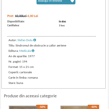
Adaugă în wishlist
Pret:
10,00Lei
4,00
Lei
Disponibilitate:
in stoc
Cantitatea:
3 buc
Autor:
Stefan Dutu
Titlu: Sindromul de obstrucie a cailor aeriene
Editura:
Medicala
An de aparitie: 1977
Nr. pagini: 194
Format: 15 x 21 cm
Coperti: cartonate
Carte in limba: romana
Stare: buna
Produse din aceeasi categorie
-50%
-50%