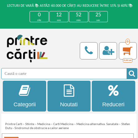
LECTURI DE VARĂ 📚 ASTĂZI 60.000 DE CĂRȚI AU REDUCERE ÎNTRE 15% ȘI 60%!📚
0
12
52
25
zile
ore
min
sec
0
0,00
Lei
Categorii
Noutati
Reduceri
Printre Carti
»
Stiinte
»
Medicina
»
Carti Medicina
»
Medicina alternativa. Sanatate
»
Stefan
Dutu - Sindromul de obstrucie a cailor aeriene