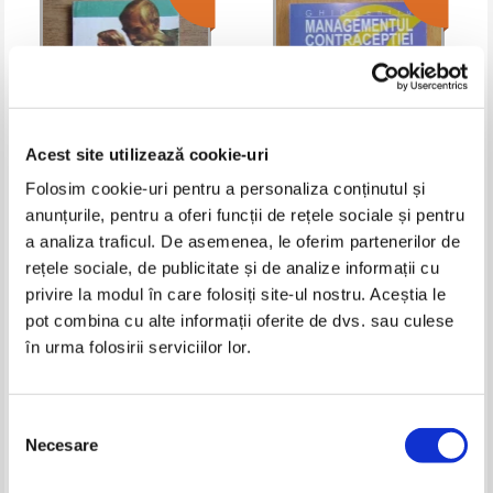
Acest site utilizează cookie-uri
Folosim cookie-uri pentru a personaliza conținutul și
anunțurile, pentru a oferi funcții de rețele sociale și pentru
Ioan Nastoiu - ABC-ul
Robert A. Hatcher - Ghid pentru
a analiza traficul. De asemenea, le oferim partenerilor de
longevitatii
managementul contraceptiei
rețele sociale, de publicitate și de analize informații cu
Pret:
10,00Lei
5,00
Lei
Pret:
10,00Lei
5,00
Lei
Adaugă în coș
Adaugă în coș
privire la modul în care folosiți site-ul nostru. Aceștia le
pot combina cu alte informații oferite de dvs. sau culese
în urma folosirii serviciilor lor.
-60%
-60%
Selecția
Necesare
consimțământului