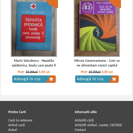
Marin Voiculescu - Hepatita
Mircea Geormaneanu - Cum sa
epidemica, boala care poate fi
ne alimentam corect copilul
prevenita
Pret:
10,00Lei
4,00
Lei
Pret:
10,00Lei
4,00
Lei
Adaugă în coș
Adaugă în coș
Printre Carti
Informatii utile
Carți la reducere
Achizitii cărți
Arhivă carți
Achizitii viniluri, casete, CD/DVD
Autori
Contact