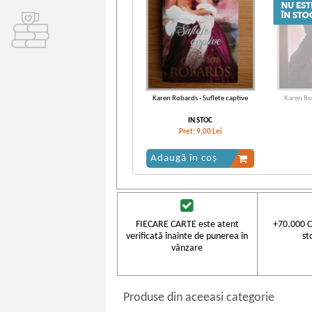
Karen Robards - Suflete captive
Karen Rob
IN STOC
Pret:
9,00
Lei
Adaugă în coș
FIECARE CARTE este atent
+70.000 C
verificată înainte de punerea în
st
vânzare
Produse din aceeasi categorie