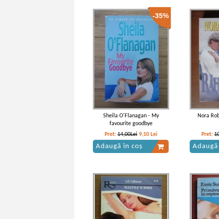
-35%
Sheila O'Flanagan - My
Nora Rob
favourite goodbye
Pret:
14,00Lei
9,10
Lei
Pret:
1
Adaugă în coș
Adaugă 