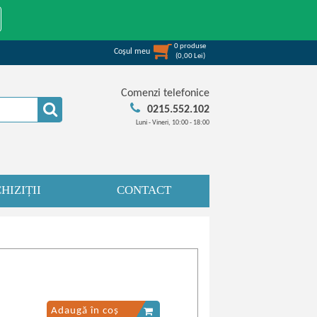
0
produse
Coşul meu
(
0,00
Lei
)
Comenzi telefonice
0215.552.102
Luni - Vineri, 10:00 - 18:00
HIZIȚII
CONTACT
Adaugă în coș