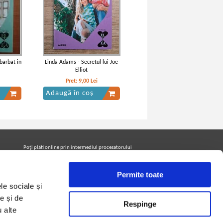
barbat in
Linda Adams - Secretul lui Joe
Elliot
Pret:
9,00
Lei
Adaugă în coș
Poţi plăti online prin intermediul procesatorului
Netopia Payments
Permite toate
le sociale și
Urmăreşte-ne pe facebook pentru a fi la curent cu
promoţiile PrintreCarti.ro
e și de
Respinge
u alte