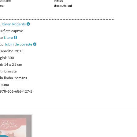
ilitate:
in stoc
ea:
stoc suficient
:
Karen Robards
 Suflete captive
ra:
Litera
tia:
Iubiri de poveste
 aparitie: 2013
gini: 300
t: 14 x 21 cm
ti: brosate
 in limba: romana
: buna
 978-606-686-427-5