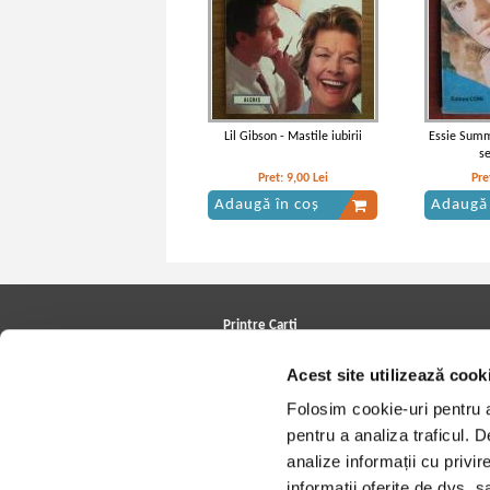
Lil Gibson - Mastile iubirii
Essie Summ
s
Pret:
9,00
Lei
Pre
Adaugă în coș
Adaugă 
Printre Carti
Carți la reducere
Acest site utilizează cook
Arhivă carți
Autori
Folosim cookie-uri pentru a 
Edituri
Colecții
pentru a analiza traficul. 
Cele mai căutate cărți
analize informații cu privir
Blog Printre Carti
Cărţi sub 5 lei
informații oferite de dvs. sa