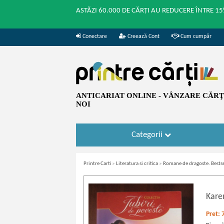
ASTĂZI 60.000 DE CĂRȚI AU REDUCERE ÎNTRE 15
Conectare
Creează Cont
Cum cumpăr
ANTICARIAT ONLINE - VÂNZARE CĂRŢI
NOI
Categorii
Printre Carti
»
Literatura si critica
»
Romane de dragoste. Bestse
Kare
Pret: