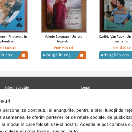
ers - Primavara in
Valerie Bowman - Un lord
Cynthia Van Rooy - Un 
eptembrie
legendar
uniforma
t:
11,00
Lei
Pret:
9,00
Lei
Pret:
8,00
Lei
în coș
Adaugă în coș
Adaugă în coș
Informatii utile
Legal
ANPC
Achizitii cărți
ie-uri
Achizitii viniluri, casete, CD/DVD
Soluționarea online a litigiilor
Contact
Politica de confidentialitate
personaliza conținutul și anunțurile, pentru a oferi funcții de rețe
Cum cumpar?
Termeni si conditii
Politica de livrare
Utilizare cookie-uri
De asemenea, le oferim partenerilor de rețele sociale, de publicitat
Retur comenzi
e la modul în care folosiți site-ul nostru. Aceștia le pot combina c
Angajari - Cariere
u culese în urma folosirii serviciilor lor.