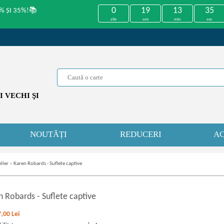
0
19
13
34
% ȘI 35%!📚
zile
ore
min
sec
 VECHI ŞI
NOUTĂȚI
REDUCERI
AC
ller
»
Karen Robards - Suflete captive
n Robards
-
Suflete captive
7,00
Lei