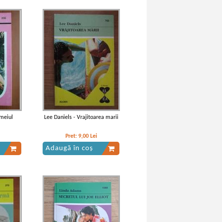
meiul
Lee Daniels - Vrajitoarea marii
Pret:
9,00
Lei
Adaugă în coș