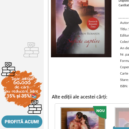
Disponib
Cantitat
Autor
Titlu:
Editu
Colec
An de
Nr. pa
Forma
Coper
Carte
Stare
ISBN:
Alte ediții ale acestei cărți: