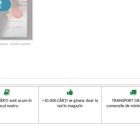
ards - Suflete captive
ĂRŢI sunt acum în
>10.000 CĂRŢI se găsesc doar la
TRANSPORT GRA
ocul nostru
noi în magazin
comenzile de mini