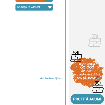
Adaugă în wishlist
Vezi toate edițiile »