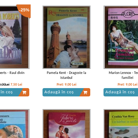
-25%
erts - Raul divin
Pamela Kent - Dragoste la
Marion Lennox - Te
Istanbul
familiei
0,00Lei
7,50
Lei
Pret:
9,00
Lei
Pret:
9,00
Lei
în coș
Adaugă în coș
Adaugă în coș